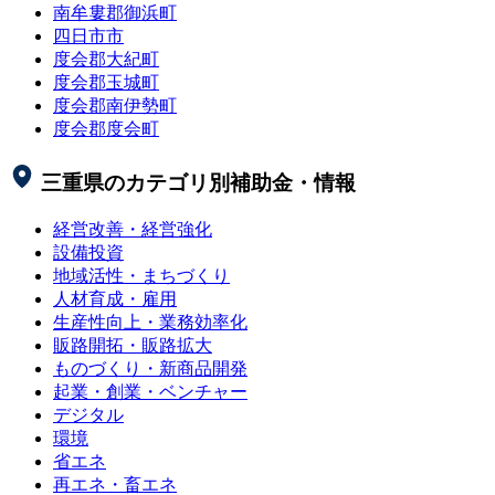
南牟婁郡御浜町
四日市市
度会郡大紀町
度会郡玉城町
度会郡南伊勢町
度会郡度会町
三重県
のカテゴリ別補助金・情報
経営改善・経営強化
設備投資
地域活性・まちづくり
人材育成・雇用
生産性向上・業務効率化
販路開拓・販路拡大
ものづくり・新商品開発
起業・創業・ベンチャー
デジタル
環境
省エネ
再エネ・畜エネ