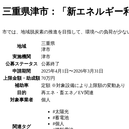
三重県津市：「新エネルギー
市では、地域脱炭素の推進を目指して、環境への負荷が少な
三重県
地域
津市
実施機関
津市
公募ステータス
公募終了
申請期間
2025年4月1日〜2026年3月31日
上限金額・助成額
70万円
補助率
定額 ※対象設備により上限額の変動あり
目的
再エネ・畜エネ／EV関連
対象事業者
個人
#太陽光
#蓄電池
#個人
関連タグ