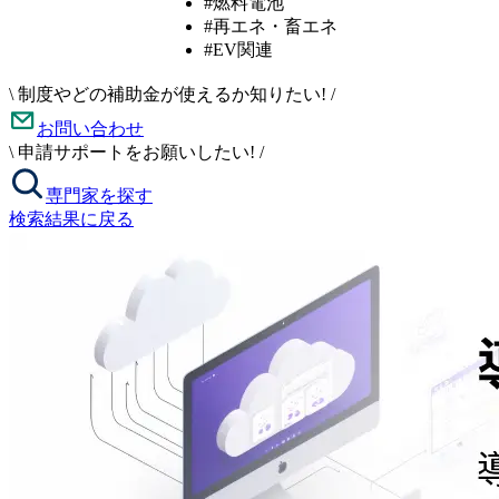
#燃料電池
#再エネ・畜エネ
#EV関連
\
制度やどの補助金が使えるか知りたい!
/
お問い合わせ
\
申請サポートをお願いしたい!
/
専門家を探す
検索結果に戻る