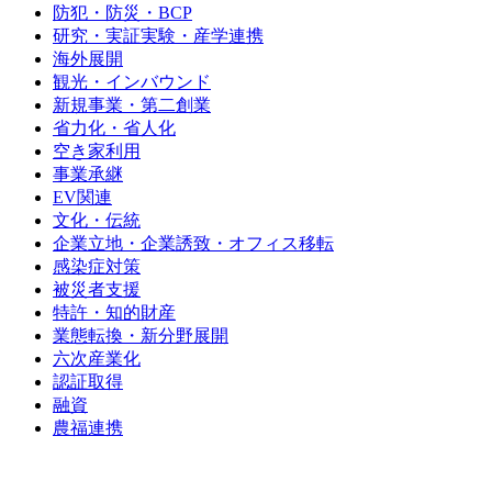
防犯・防災・BCP
研究・実証実験・産学連携
海外展開
観光・インバウンド
新規事業・第二創業
省力化・省人化
空き家利用
事業承継
EV関連
文化・伝統
企業立地・企業誘致・オフィス移転
感染症対策
被災者支援
特許・知的財産
業態転換・新分野展開
六次産業化
認証取得
融資
農福連携