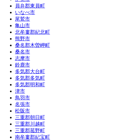
員弁郡東員町
いなべ市
尾鷲市
亀山市
北牟婁郡紀北町
熊野市
桑名郡木曽岬町
桑名市
志摩市
鈴鹿市
多気郡大台町
多気郡多気町
多気郡明和町
津市
鳥羽市
名張市
松阪市
三重郡朝日町
三重郡川越町
三重郡菰野町
南牟婁郡紀宝町