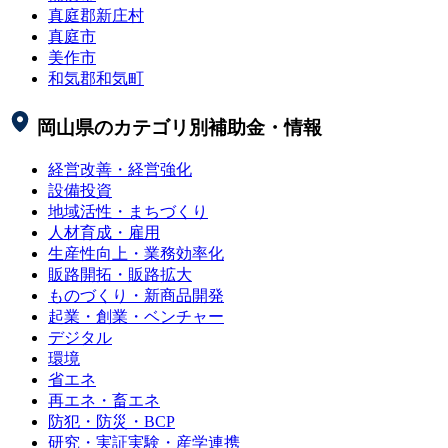
真庭郡新庄村
真庭市
美作市
和気郡和気町
岡山県
のカテゴリ別補助金・情報
経営改善・経営強化
設備投資
地域活性・まちづくり
人材育成・雇用
生産性向上・業務効率化
販路開拓・販路拡大
ものづくり・新商品開発
起業・創業・ベンチャー
デジタル
環境
省エネ
再エネ・畜エネ
防犯・防災・BCP
研究・実証実験・産学連携