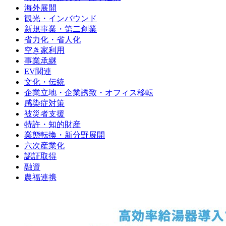
海外展開
観光・インバウンド
新規事業・第二創業
省力化・省人化
空き家利用
事業承継
EV関連
文化・伝統
企業立地・企業誘致・オフィス移転
感染症対策
被災者支援
特許・知的財産
業態転換・新分野展開
六次産業化
認証取得
融資
農福連携