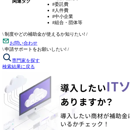
関連タグ
#委託費
#人件費
#中小企業
#組合・団体等
\
制度やどの補助金が使えるか知りたい!
/
お問い合わせ
\
申請サポートをお願いしたい!
/
専門家を探す
検索結果に戻る