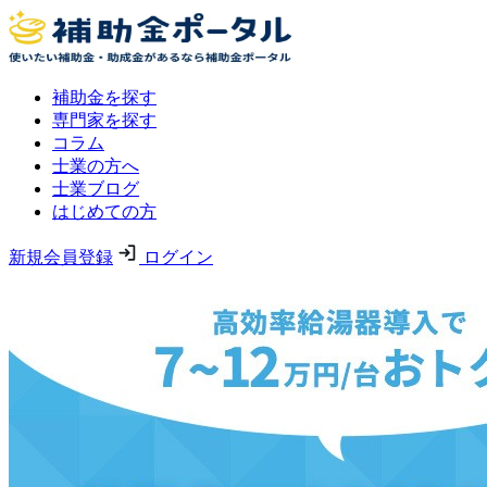
補助金を探す
専門家を探す
コラム
士業の方へ
士業ブログ
はじめての方
新規会員登録
ログイン