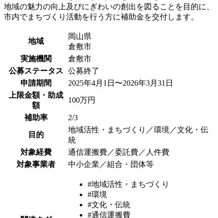
地域の魅力の向上及びにぎわいの創出を図ることを目的に、
市内でまちづくり活動を行う方に補助金を交付します。
岡山県
地域
倉敷市
実施機関
倉敷市
公募ステータス
公募終了
申請期間
2025年4月1日〜2026年3月31日
上限金額・助成
100万円
額
補助率
2/3
地域活性・まちづくり／環境／文化・伝
目的
統
対象経費
通信運搬費／委託費／人件費
対象事業者
中小企業／組合・団体等
#地域活性・まちづくり
#環境
#文化・伝統
#通信運搬費