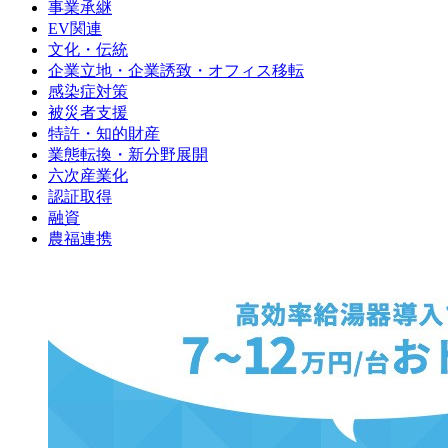
事業承継
EV関連
文化・伝統
企業立地・企業誘致・オフィス移転
感染症対策
被災者支援
特許・知的財産
業態転換・新分野展開
六次産業化
認証取得
融資
農福連携