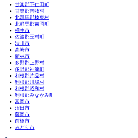
甘楽郡下仁田町
甘楽郡南牧村
北群馬郡榛東村
北群馬郡吉岡町
桐生市
佐波郡玉村町
渋川市
高崎市
館林市
多野郡上野村
多野郡神流町
利根郡片品村
利根郡川場村
利根郡昭和村
利根郡みなかみ町
富岡市
沼田市
藤岡市
前橋市
みどり市