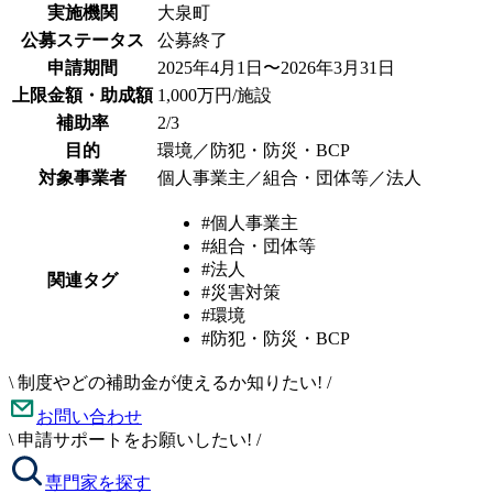
実施機関
大泉町
公募ステータス
公募終了
申請期間
2025年4月1日〜2026年3月31日
上限金額・助成額
1,000万円/施設
補助率
2/3
目的
環境／防犯・防災・BCP
対象事業者
個人事業主／組合・団体等／法人
#個人事業主
#組合・団体等
#法人
関連タグ
#災害対策
#環境
#防犯・防災・BCP
\
制度やどの補助金が使えるか知りたい!
/
お問い合わせ
\
申請サポートをお願いしたい!
/
専門家を探す