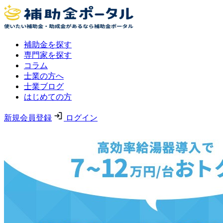
補助金を探す
専門家を探す
コラム
士業の方へ
士業ブログ
はじめての方
新規会員登録
ログイン