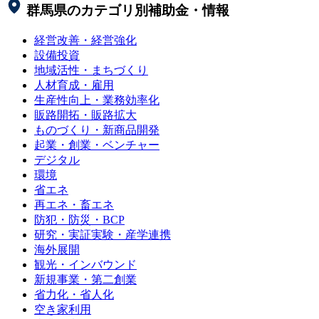
群馬県
のカテゴリ別補助金・情報
経営改善・経営強化
設備投資
地域活性・まちづくり
人材育成・雇用
生産性向上・業務効率化
販路開拓・販路拡大
ものづくり・新商品開発
起業・創業・ベンチャー
デジタル
環境
省エネ
再エネ・畜エネ
防犯・防災・BCP
研究・実証実験・産学連携
海外展開
観光・インバウンド
新規事業・第二創業
省力化・省人化
空き家利用