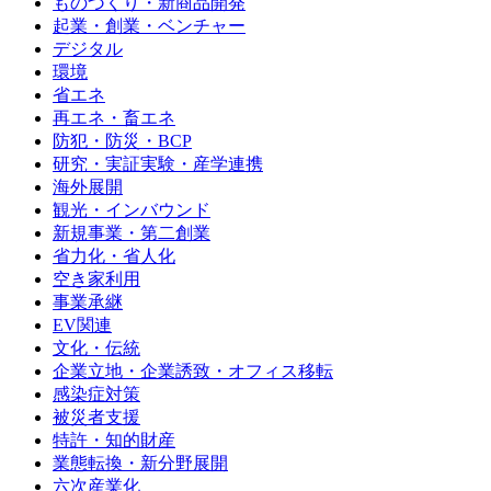
ものづくり・新商品開発
起業・創業・ベンチャー
デジタル
環境
省エネ
再エネ・畜エネ
防犯・防災・BCP
研究・実証実験・産学連携
海外展開
観光・インバウンド
新規事業・第二創業
省力化・省人化
空き家利用
事業承継
EV関連
文化・伝統
企業立地・企業誘致・オフィス移転
感染症対策
被災者支援
特許・知的財産
業態転換・新分野展開
六次産業化