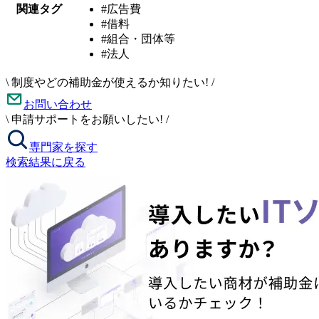
関連タグ
#広告費
#借料
#組合・団体等
#法人
\
制度やどの補助金が使えるか知りたい!
/
お問い合わせ
\
申請サポートをお願いしたい!
/
専門家を探す
検索結果に戻る