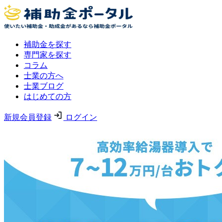
補助金を探す
専門家を探す
コラム
士業の方へ
士業ブログ
はじめての方
新規会員登録
ログイン