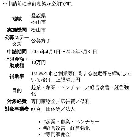
※申請前に事前相談が必須です。
愛媛県
地域
松山市
実施機関
松山市
公募ステー
公募終了
タス
申請期間
2025年4月1日〜2026年3月31日
上限金額・
10万円
助成額
1/2 ※本市と創業等に関する協定等を締結して
補助率
いる者は、上限50万円
起業・創業・ベンチャー／経営改善・経営強
目的
化
対象経費
専門家謝金／広告費／借料
対象事業者
組合・団体等／法人
#起業・創業・ベンチャー
#経営改善・経営強化
#専門家謝金