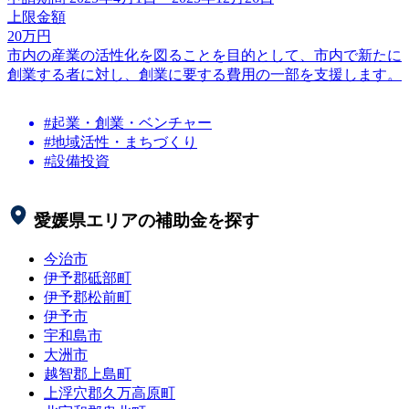
上限金額
20
万円
市内の産業の活性化を図ることを目的として、市内で新たに
創業する者に対し、創業に要する費用の一部を支援します。
#起業・創業・ベンチャー
#地域活性・まちづくり
#設備投資
愛媛県
エリアの補助金を探す
今治市
伊予郡砥部町
伊予郡松前町
伊予市
宇和島市
大洲市
越智郡上島町
上浮穴郡久万高原町