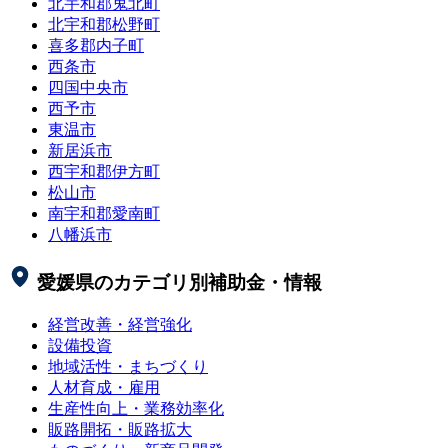
北宇和郡鬼北町
北宇和郡松野町
喜多郡内子町
西条市
四国中央市
西予市
東温市
新居浜市
西宇和郡伊方町
松山市
南宇和郡愛南町
八幡浜市
愛媛県
のカテゴリ別補助金・情報
経営改善・経営強化
設備投資
地域活性・まちづくり
人材育成・雇用
生産性向上・業務効率化
販路開拓・販路拡大