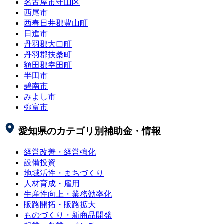
名古屋市守山区
西尾市
西春日井郡豊山町
日進市
丹羽郡大口町
丹羽郡扶桑町
額田郡幸田町
半田市
碧南市
みよし市
弥富市
愛知県
のカテゴリ別補助金・情報
経営改善・経営強化
設備投資
地域活性・まちづくり
人材育成・雇用
生産性向上・業務効率化
販路開拓・販路拡大
ものづくり・新商品開発