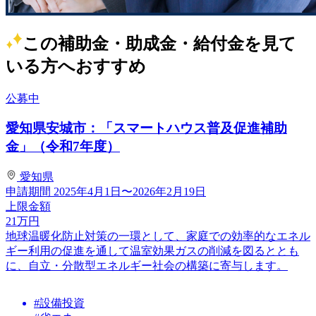
この補助金・助成金・給付金を見て
いる方へおすすめ
公募中
愛知県安城市：「スマートハウス普及促進補助
金」（令和7年度）
愛知県
申請期間
2025年4月1日〜2026年2月19日
上限金額
21
万円
地球温暖化防止対策の一環として、家庭での効率的なエネル
ギー利用の促進を通して温室効果ガスの削減を図るととも
に、自立・分散型エネルギー社会の構築に寄与します。
#設備投資