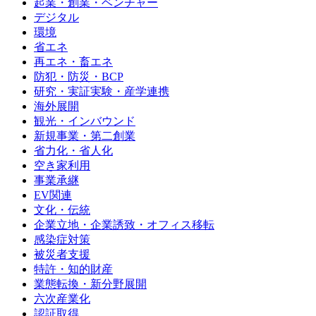
起業・創業・ベンチャー
デジタル
環境
省エネ
再エネ・畜エネ
防犯・防災・BCP
研究・実証実験・産学連携
海外展開
観光・インバウンド
新規事業・第二創業
省力化・省人化
空き家利用
事業承継
EV関連
文化・伝統
企業立地・企業誘致・オフィス移転
感染症対策
被災者支援
特許・知的財産
業態転換・新分野展開
六次産業化
認証取得