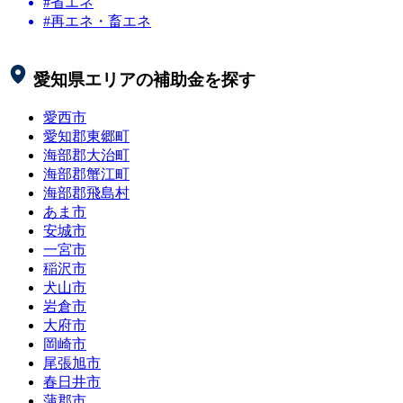
#省エネ
#再エネ・畜エネ
愛知県
エリアの補助金を探す
愛西市
愛知郡東郷町
海部郡大治町
海部郡蟹江町
海部郡飛島村
あま市
安城市
一宮市
稲沢市
犬山市
岩倉市
大府市
岡崎市
尾張旭市
春日井市
蒲郡市