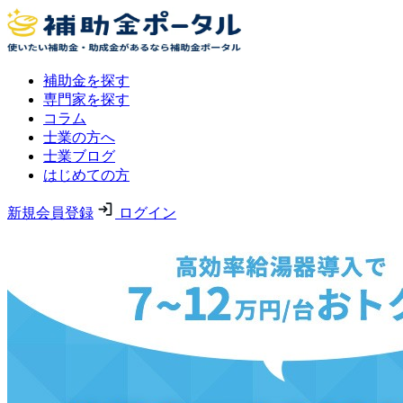
補助金を探す
専門家を探す
コラム
士業の方へ
士業ブログ
はじめての方
新規会員登録
ログイン