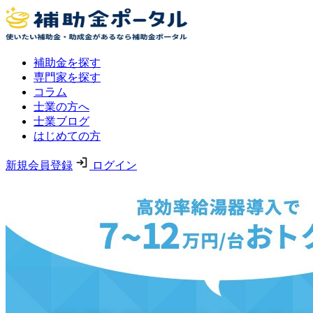
補助金を探す
専門家を探す
コラム
士業の方へ
士業ブログ
はじめての方
新規会員登録
ログイン