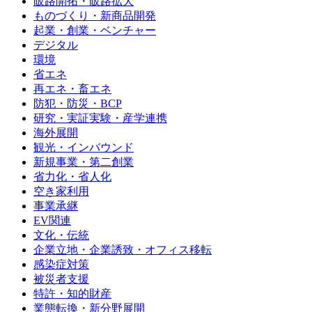
販路開拓・販路拡大
ものづくり・新商品開発
起業・創業・ベンチャー
デジタル
環境
省エネ
再エネ・畜エネ
防犯・防災・BCP
研究・実証実験・産学連携
海外展開
観光・インバウンド
新規事業・第二創業
省力化・省人化
空き家利用
事業承継
EV関連
文化・伝統
企業立地・企業誘致・オフィス移転
感染症対策
被災者支援
特許・知的財産
業態転換・新分野展開