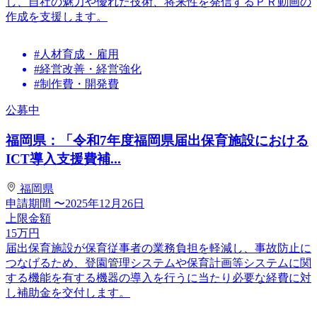
し、自社の魅力や優れた技術、将来性を発信するＰＲ動画の
作成を支援します。
#人材育成・雇用
#経営改善・経営強化
#制作費・開発費
公募中
福岡県：「令和7年度福岡県届出保育施設における
ICT導入支援費補...
福岡県
申請期間
〜2025年12月26日
上限金額
15
万円
届出保育施設が保育従事者の業務負担を軽減し、事故防止に
つなげるため、登園管理システムや保育計画等システムに関
する機能を有する機器の導入を行うに当たり必要な経費に対
し補助金を交付します。