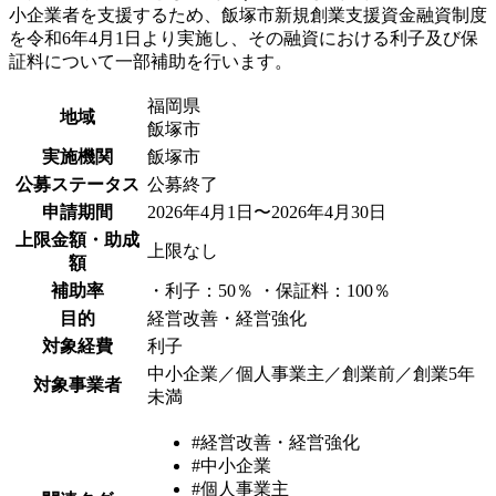
小企業者を支援するため、飯塚市新規創業支援資金融資制度
を令和6年4月1日より実施し、その融資における利子及び保
証料について一部補助を行います。
福岡県
地域
飯塚市
実施機関
飯塚市
公募ステータス
公募終了
申請期間
2026年4月1日〜2026年4月30日
上限金額・助成
上限なし
額
補助率
・利子：50％ ・保証料：100％
目的
経営改善・経営強化
対象経費
利子
中小企業／個人事業主／創業前／創業5年
対象事業者
未満
#経営改善・経営強化
#中小企業
#個人事業主