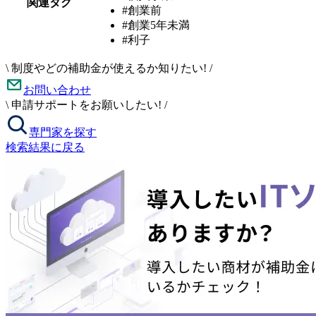
関連タグ
#創業前
#創業5年未満
#利子
\
制度やどの補助金が使えるか知りたい!
/
お問い合わせ
\
申請サポートをお願いしたい!
/
専門家を探す
検索結果に戻る