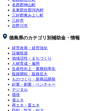
名西郡神山町
名東郡佐那河内村
三好郡東みよし町
三好市
吉野川市
徳島県
のカテゴリ別補助金・情報
経営改善・経営強化
設備投資
地域活性・まちづくり
人材育成・雇用
生産性向上・業務効率化
販路開拓・販路拡大
ものづくり・新商品開発
起業・創業・ベンチャー
デジタル
環境
省エネ
再エネ・畜エネ
防犯・防災・BCP