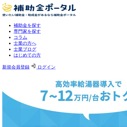
補助金を探す
専門家を探す
コラム
士業の方へ
士業ブログ
はじめての方
新規会員登録
ログイン