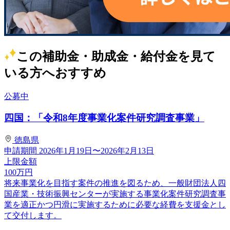
この補助金・助成金・給付金を見て
いる方へおすすめ
公募中
四国：「令和8年度事業化案件研究調査事業」
徳島県
申請期間
2026年1月19日〜2026年2月13日
上限金額
100
万円
将来事業化を目指す案件の推進を図るため、一般財団法人四
国産業・技術振興センターが実施する事業化案件研究調査事
業を適正かつ円滑に実施するために必要な経費を支援金とし
て交付します。