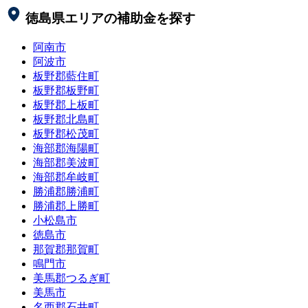
徳島県
エリアの補助金を探す
阿南市
阿波市
板野郡藍住町
板野郡板野町
板野郡上板町
板野郡北島町
板野郡松茂町
海部郡海陽町
海部郡美波町
海部郡牟岐町
勝浦郡勝浦町
勝浦郡上勝町
小松島市
徳島市
那賀郡那賀町
鳴門市
美馬郡つるぎ町
美馬市
名西郡石井町