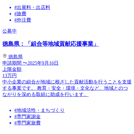
#出展料・出店料
#旅費
#外注費
公募中
徳島県：「組合等地域貢献応援事業」
徳島県
申請期間
〜2025年9月16日
上限金額
13
万円
中小企業の組合が地域に根ざした貢献活動を行うことを支援
する事業です。 教育・安全・環境・文化など、地域とのつ
ながりを深める取組に助成を行います。
#地域活性・まちづくり
#専門家謝金
#専門家旅費