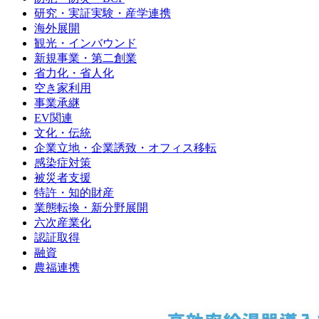
研究・実証実験・産学連携
海外展開
観光・インバウンド
新規事業・第二創業
省力化・省人化
空き家利用
事業承継
EV関連
文化・伝統
企業立地・企業誘致・オフィス移転
感染症対策
被災者支援
特許・知的財産
業態転換・新分野展開
六次産業化
認証取得
融資
農福連携