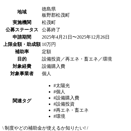
徳島県
地域
板野郡松茂町
実施機関
松茂町
公募ステータス
公募終了
申請期間
2025年4月21日〜2025年12月26日
上限金額・助成額
10万円
補助率
定額
目的
設備投資／再エネ・畜エネ／環境
対象経費
設備購入費
対象事業者
個人
#太陽光
#個人
#設備購入費
関連タグ
#設備投資
#再エネ・畜エネ
#環境
\
制度やどの補助金が使えるか知りたい!
/