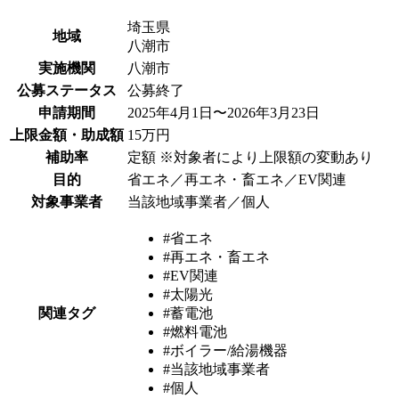
埼玉県
地域
八潮市
実施機関
八潮市
公募ステータス
公募終了
申請期間
2025年4月1日〜2026年3月23日
上限金額・助成額
15万円
補助率
定額 ※対象者により上限額の変動あり
目的
省エネ／再エネ・畜エネ／EV関連
対象事業者
当該地域事業者／個人
#省エネ
#再エネ・畜エネ
#EV関連
#太陽光
関連タグ
#蓄電池
#燃料電池
#ボイラー/給湯機器
#当該地域事業者
#個人