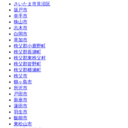
さいたま市見沼区
坂戸市
幸手市
狭山市
志木市
白岡市
草加市
秩父郡小鹿野町
秩父郡長瀞町
秩父郡東秩父村
秩父郡皆野町
秩父郡横瀬町
秩父市
鶴ヶ島市
所沢市
戸田市
新座市
蓮田市
羽生市
飯能市
東松山市