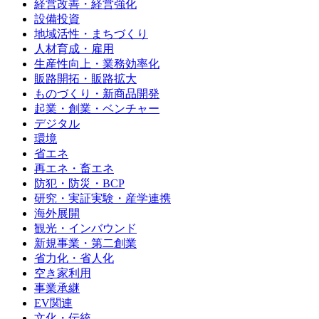
経営改善・経営強化
設備投資
地域活性・まちづくり
人材育成・雇用
生産性向上・業務効率化
販路開拓・販路拡大
ものづくり・新商品開発
起業・創業・ベンチャー
デジタル
環境
省エネ
再エネ・畜エネ
防犯・防災・BCP
研究・実証実験・産学連携
海外展開
観光・インバウンド
新規事業・第二創業
省力化・省人化
空き家利用
事業承継
EV関連
文化・伝統