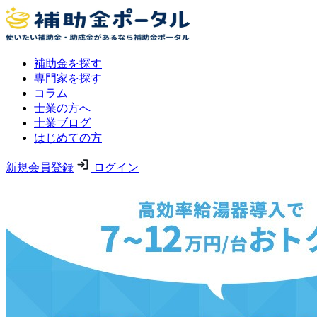
補助金を探す
専門家を探す
コラム
士業の方へ
士業ブログ
はじめての方
新規会員登録
ログイン