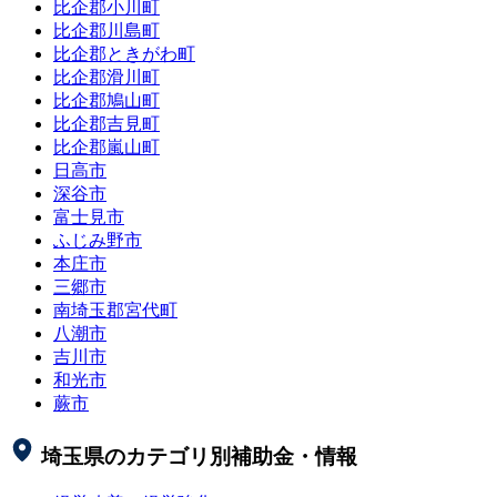
比企郡小川町
比企郡川島町
比企郡ときがわ町
比企郡滑川町
比企郡鳩山町
比企郡吉見町
比企郡嵐山町
日高市
深谷市
富士見市
ふじみ野市
本庄市
三郷市
南埼玉郡宮代町
八潮市
吉川市
和光市
蕨市
埼玉県
のカテゴリ別補助金・情報