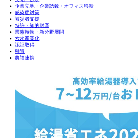
企業立地・企業誘致・オフィス移転
感染症対策
被災者支援
特許・知的財産
業態転換・新分野展開
六次産業化
認証取得
融資
農福連携