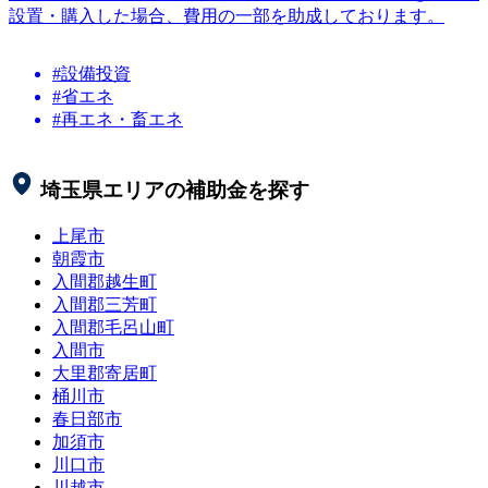
設置・購入した場合、費用の一部を助成しております。
#設備投資
#省エネ
#再エネ・畜エネ
埼玉県
エリアの補助金を探す
上尾市
朝霞市
入間郡越生町
入間郡三芳町
入間郡毛呂山町
入間市
大里郡寄居町
桶川市
春日部市
加須市
川口市
川越市