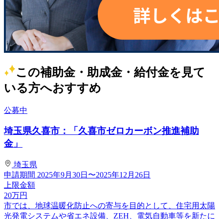
この補助金・助成金・給付金を見て
いる方へおすすめ
公募中
埼玉県久喜市：「久喜市ゼロカーボン推進補助
金」
埼玉県
申請期間
2025年9月30日〜2025年12月26日
上限金額
20
万円
市では、地球温暖化防止への寄与を目的として、住宅用太陽
光発電システムや省エネ設備、ZEH、電気自動車等を新たに