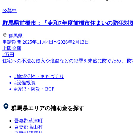
公募中
群馬県前橋市：「令和7年度前橋市住まいの防犯対
群馬県
申請期間
2025年11月4日〜2026年2月13日
上限金額
2
万円
住宅への不法な侵入や強盗などの犯罪を未然に防ぐため、 
#地域活性・まちづくり
#設備投資
#防犯・防災・BCP
群馬県
エリアの補助金を探す
吾妻郡草津町
吾妻郡高山村