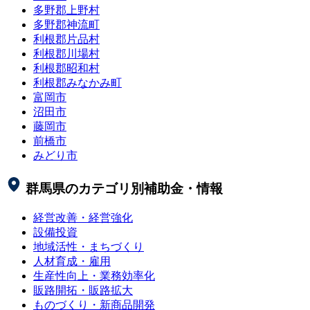
多野郡上野村
多野郡神流町
利根郡片品村
利根郡川場村
利根郡昭和村
利根郡みなかみ町
富岡市
沼田市
藤岡市
前橋市
みどり市
群馬県
のカテゴリ別補助金・情報
経営改善・経営強化
設備投資
地域活性・まちづくり
人材育成・雇用
生産性向上・業務効率化
販路開拓・販路拡大
ものづくり・新商品開発