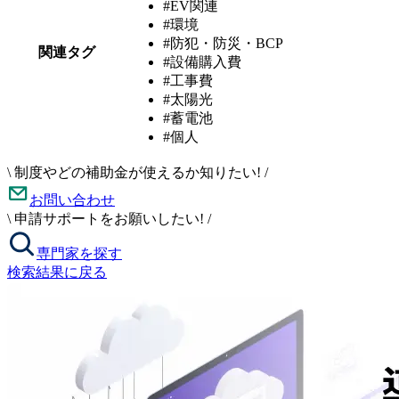
#EV関連
#環境
#防犯・防災・BCP
関連タグ
#設備購入費
#工事費
#太陽光
#蓄電池
#個人
\
制度やどの補助金が使えるか知りたい!
/
お問い合わせ
\
申請サポートをお願いしたい!
/
専門家を探す
検索結果に戻る