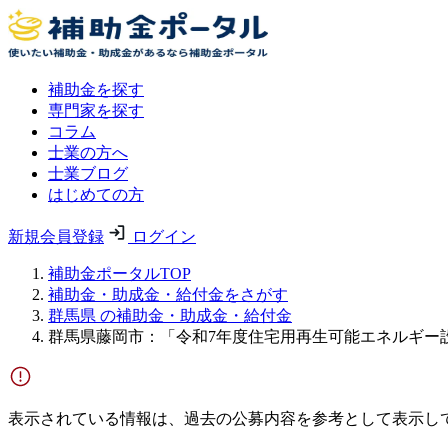
補助金を探す
専門家を探す
コラム
士業の方へ
士業ブログ
はじめての方
新規会員登録
ログイン
補助金ポータルTOP
補助金・助成金・給付金をさがす
群馬県 の補助金・助成金・給付金
群馬県藤岡市：「令和7年度住宅用再生可能エネルギー
表示されている情報は、過去の公募内容を参考として表示し