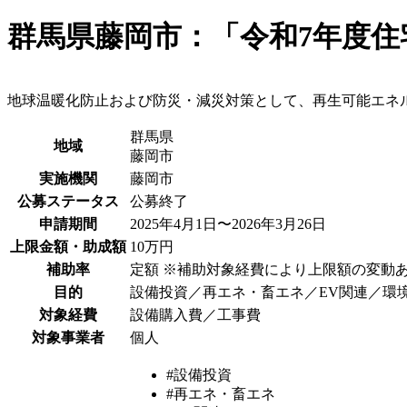
群馬県藤岡市：「令和7年度
地球温暖化防止および防災・減災対策として、再生可能エネ
群馬県
地域
藤岡市
実施機関
藤岡市
公募ステータス
公募終了
申請期間
2025年4月1日〜2026年3月26日
上限金額・助成額
10万円
補助率
定額 ※補助対象経費により上限額の変動
目的
設備投資／再エネ・畜エネ／EV関連／環境
対象経費
設備購入費／工事費
対象事業者
個人
#設備投資
#再エネ・畜エネ