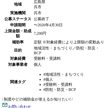
広島県
地域
呉市
実施機関
呉市
公募ステータス
公募終了
申請期間
〜2026年4月30日
上限金額・助成
7,200円
額
補助率
定額 ※対象経費により上限額の変動あり
地域活性・まちづくり／防犯・防災・
目的
BCP
対象経費
受験料・受講料
対象事業者
個人
#地域活性・まちづくり
#個人
関連タグ
#受験料・受講料
#防犯・防災・BCP
\
制度やどの補助金が使えるか知りたい!
/
お問い合わせ