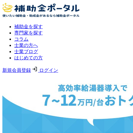
補助金を探す
専門家を探す
コラム
士業の方へ
士業ブログ
はじめての方
新規会員登録
ログイン