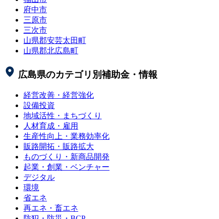
府中市
三原市
三次市
山県郡安芸太田町
山県郡北広島町
広島県
のカテゴリ別補助金・情報
経営改善・経営強化
設備投資
地域活性・まちづくり
人材育成・雇用
生産性向上・業務効率化
販路開拓・販路拡大
ものづくり・新商品開発
起業・創業・ベンチャー
デジタル
環境
省エネ
再エネ・畜エネ
防犯・防災・BCP