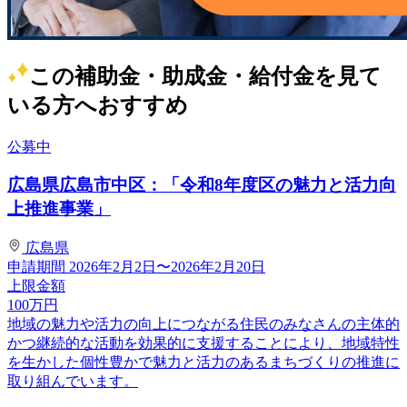
この補助金・助成金・給付金を見て
いる方へおすすめ
公募中
広島県広島市中区：「令和8年度区の魅力と活力向
上推進事業」
広島県
申請期間
2026年2月2日〜2026年2月20日
上限金額
100
万円
地域の魅力や活力の向上につながる住民のみなさんの主体的
かつ継続的な活動を効果的に支援することにより、地域特性
を生かした個性豊かで魅力と活力のあるまちづくりの推進に
取り組んでいます。