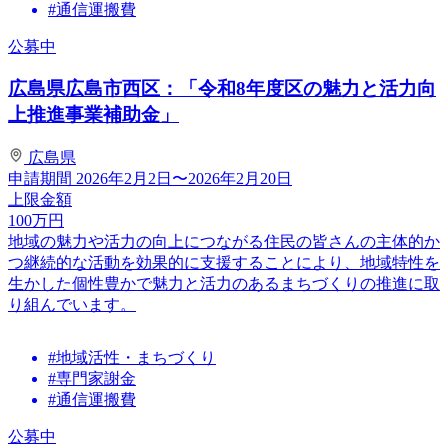
#通信運搬費
公募中
広島県広島市西区：「令和8年度区の魅力と活力向
上推進事業補助金」
広島県
申請期間
2026年2月2日〜2026年2月20日
上限金額
100
万円
地域の魅力や活力の向上につながる住民の皆さんの主体的か
つ継続的な活動を効果的に支援することにより、地域特性を
生かした個性豊かで魅力と活力のあるまちづくりの推進に取
り組んでいます。
#地域活性・まちづくり
#専門家謝金
#通信運搬費
公募中