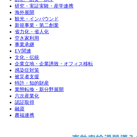
研究・実証実験・産学連携
海外展開
観光・インバウンド
新規事業・第二創業
省力化・省人化
空き家利用
事業承継
EV関連
文化・伝統
企業立地・企業誘致・オフィス移転
感染症対策
被災者支援
特許・知的財産
業態転換・新分野展開
六次産業化
認証取得
融資
農福連携