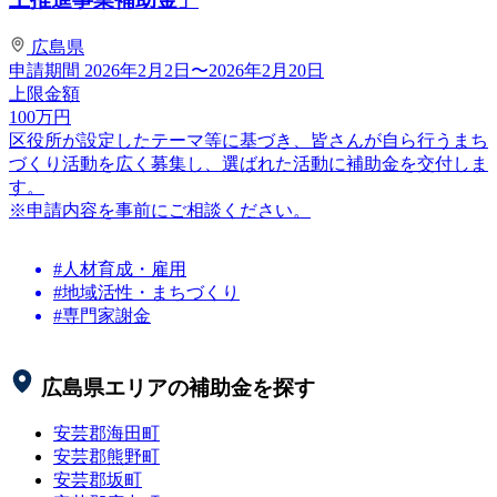
広島県
申請期間
2026年2月2日〜2026年2月20日
上限金額
100
万円
区役所が設定したテーマ等に基づき、皆さんが自ら行うまち
づくり活動を広く募集し、選ばれた活動に補助金を交付しま
す。
※申請内容を事前にご相談ください。
#人材育成・雇用
#地域活性・まちづくり
#専門家謝金
広島県
エリアの補助金を探す
安芸郡海田町
安芸郡熊野町
安芸郡坂町