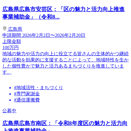
広島県広島市安芸区：「区の魅力と活力向上推進
事業補助金」（令和8...
広島県
申請期間
2026年2月2日〜2026年2月20日
上限金額
100
万円
地域の魅力や活力の向上に役立てる皆さんの主体的かつ継続
的な活動を効果的に支援することによって、地域特性を生か
した個性豊かで魅力と活力あるまちづくりを推進していま
す。
#地域活性・まちづくり
#専門家謝金
#通信運搬費
公募中
広島県広島市南区：「令和8年度区の魅力と活力向
上推進事業補助金」