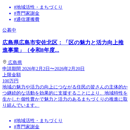
#地域活性・まちづくり
#専門家謝金
#通信運搬費
公募中
広島県広島市安佐北区：「区の魅力と活力向上推
進事業」（令和8年度...
広島県
申請期間
2026年2月2日〜2026年2月20日
上限金額
100
万円
地域の魅力や活力の向上につながる住民の皆さんの主体的か
つ継続的な活動を効果的に支援することにより、地域特性を
生かした個性豊かで魅力と活力のあるまちづくりの推進に取
り組んでいます。
#地域活性・まちづくり
#専門家謝金