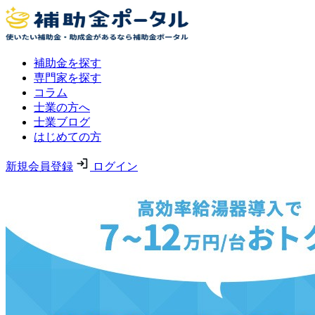
補助金を探す
専門家を探す
コラム
士業の方へ
士業ブログ
はじめての方
新規会員登録
ログイン