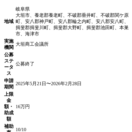
岐阜県
大垣市、養老郡養老町、不破郡垂井町、不破郡関ケ原
地域
町、安八郡神戸町、安八郡輪之内町、安八郡安八町、
揖斐郡揖斐川町、揖斐郡大野町、揖斐郡池田町、本巣
市、海津市
実施
大垣商工会議所
機関
公募
ステ
公募終了
ータ
ス
申請
2025年5月21日〜2026年2月28日
期間
上限
金
額・
16万円
助成
額
補助
10/10