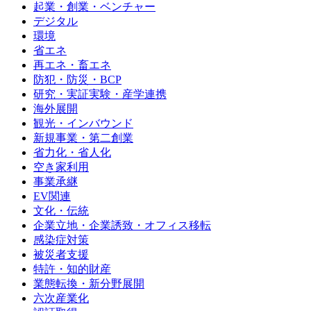
起業・創業・ベンチャー
デジタル
環境
省エネ
再エネ・畜エネ
防犯・防災・BCP
研究・実証実験・産学連携
海外展開
観光・インバウンド
新規事業・第二創業
省力化・省人化
空き家利用
事業承継
EV関連
文化・伝統
企業立地・企業誘致・オフィス移転
感染症対策
被災者支援
特許・知的財産
業態転換・新分野展開
六次産業化