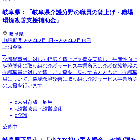
岐阜県：「岐阜県介護分野の職員の賃上げ・職場
環境改善支援補助金」...
岐阜県
申請期間
2026年2月5日〜2026年2月19日
上限金額
--
介護従事者に対して幅広く賃上げ支援を実施し、生産性向上
や協働化に取り組む介護サービス事業所又は介護保険施設の
介護職員に対して賃上げ支援を上乗せするとともに、介護職
員について、職場環境改善に取り組む介護サービス事業所等
の支援を行います。
#人材育成・雇用
#経営改善・経営強化
#介護
公募中
岐阜県下呂市：「小さな担い手支援金」≪第2弾≫