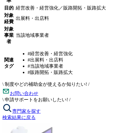
率
目的
経営改善・経営強化／販路開拓・販路拡大
対象
出展料・出店料
経費
対象
事業
当該地域事業者
者
#経営改善・経営強化
関連
#出展料・出店料
タグ
#当該地域事業者
#販路開拓・販路拡大
\
制度やどの補助金が使えるか知りたい!
/
お問い合わせ
\
申請サポートをお願いしたい!
/
専門家を探す
検索結果に戻る