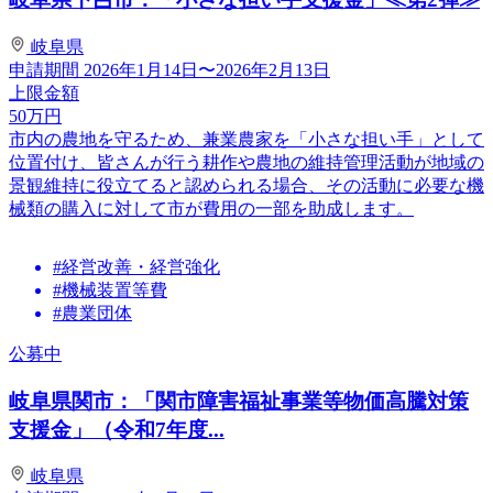
岐阜県
申請期間
2026年1月14日〜2026年2月13日
上限金額
50
万円
市内の農地を守るため、兼業農家を「小さな担い手」として
位置付け、皆さんが行う耕作や農地の維持管理活動が地域の
景観維持に役立てると認められる場合、その活動に必要な機
械類の購入に対して市が費用の一部を助成します。
#経営改善・経営強化
#機械装置等費
#農業団体
公募中
岐阜県関市：「関市障害福祉事業等物価高騰対策
支援金」（令和7年度...
岐阜県