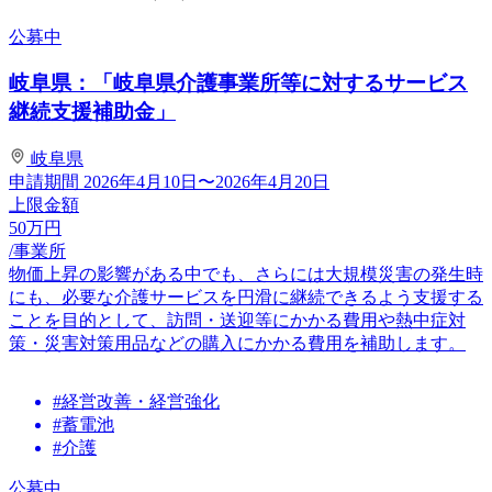
公募中
岐阜県：「岐阜県介護事業所等に対するサービス
継続支援補助金」
岐阜県
申請期間
2026年4月10日〜2026年4月20日
上限金額
50
万円
/事業所
物価上昇の影響がある中でも、さらには大規模災害の発生時
にも、必要な介護サービスを円滑に継続できるよう支援する
ことを目的として、訪問・送迎等にかかる費用や熱中症対
策・災害対策用品などの購入にかかる費用を補助します。
#経営改善・経営強化
#蓄電池
#介護
公募中