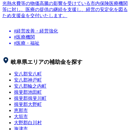
光熱水費等の物価高騰の影響を受けている市内保険医療機関
等に対し、医療の提供の継続を支援し、経営の安定化を図る
ため支援金を交付いたします。
#経営改善・経営強化
#医療機関
#医療・福祉
岐阜県
エリアの補助金を探す
安八郡安八町
安八郡神戸町
安八郡輪之内町
揖斐郡池田町
揖斐郡揖斐川町
揖斐郡大野町
恵那市
大垣市
大野郡白川村
海津市