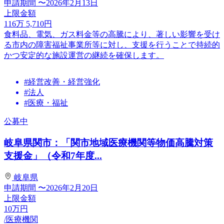
申請期間
〜2026年2月13日
上限金額
116
万
5,710
円
食料品、電気、ガス料金等の高騰により、著しい影響を受け
る市内の障害福祉事業所等に対し、支援を行うことで持続的
かつ安定的な施設運営の継続を確保します。
#経営改善・経営強化
#法人
#医療・福祉
公募中
岐阜県関市：「関市地域医療機関等物価高騰対策
支援金」（令和7年度...
岐阜県
申請期間
〜2026年2月20日
上限金額
10
万円
/医療機関