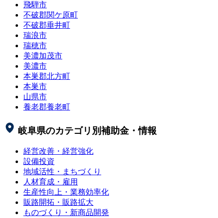
飛騨市
不破郡関ケ原町
不破郡垂井町
瑞浪市
瑞穂市
美濃加茂市
美濃市
本巣郡北方町
本巣市
山県市
養老郡養老町
岐阜県
のカテゴリ別補助金・情報
経営改善・経営強化
設備投資
地域活性・まちづくり
人材育成・雇用
生産性向上・業務効率化
販路開拓・販路拡大
ものづくり・新商品開発