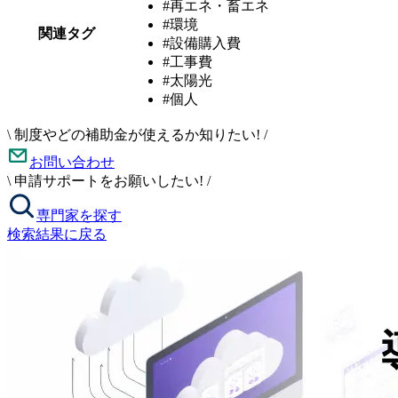
#再エネ・畜エネ
#環境
関連タグ
#設備購入費
#工事費
#太陽光
#個人
\
制度やどの補助金が使えるか知りたい!
/
お問い合わせ
\
申請サポートをお願いしたい!
/
専門家を探す
検索結果に戻る