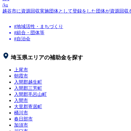
/㎏
越谷市に資源回収実施団体として登録をした団体が資源回収
#地域活性・まちづくり
#組合・団体等
#自治会
埼玉県
エリアの補助金を探す
上尾市
朝霞市
入間郡越生町
入間郡三芳町
入間郡毛呂山町
入間市
大里郡寄居町
桶川市
春日部市
加須市