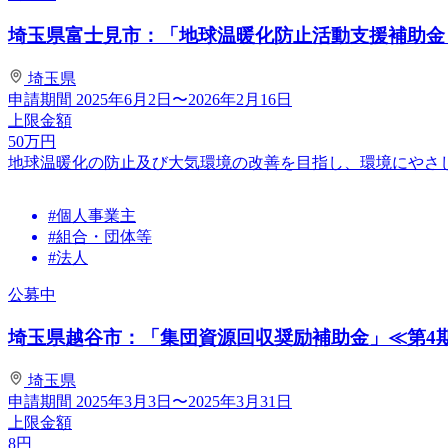
埼玉県富士見市：「地球温暖化防止活動支援補助金（
埼玉県
申請期間
2025年6月2日〜2026年2月16日
上限金額
50
万円
地球温暖化の防止及び大気環境の改善を目指し、環境にやさ
#個人事業主
#組合・団体等
#法人
公募中
埼玉県越谷市：「集団資源回収奨励補助金」≪第4
埼玉県
申請期間
2025年3月3日〜2025年3月31日
上限金額
8
円