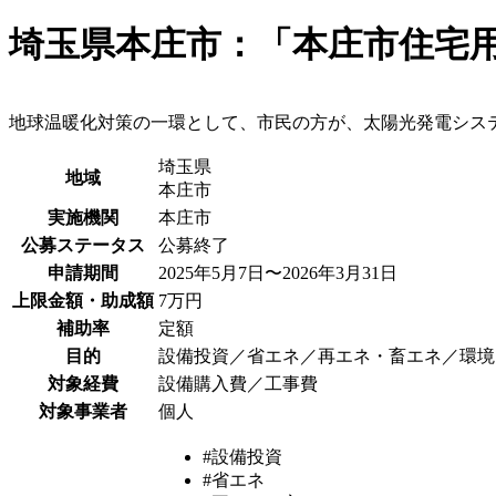
埼玉県本庄市：「本庄市住宅
地球温暖化対策の一環として、市民の方が、太陽光発電シス
埼玉県
地域
本庄市
実施機関
本庄市
公募ステータス
公募終了
申請期間
2025年5月7日〜2026年3月31日
上限金額・助成額
7万円
補助率
定額
目的
設備投資／省エネ／再エネ・畜エネ／環境
対象経費
設備購入費／工事費
対象事業者
個人
#設備投資
#省エネ