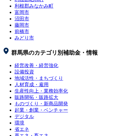
利根郡みなかみ町
富岡市
沼田市
藤岡市
前橋市
みどり市
群馬県
のカテゴリ別補助金・情報
経営改善・経営強化
設備投資
地域活性・まちづくり
人材育成・雇用
生産性向上・業務効率化
販路開拓・販路拡大
ものづくり・新商品開発
起業・創業・ベンチャー
デジタル
環境
省エネ
再エネ・畜エネ