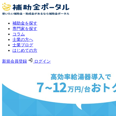
補助金を探す
専門家を探す
コラム
士業の方へ
士業ブログ
はじめての方
新規会員登録
ログイン