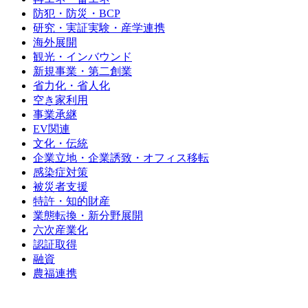
防犯・防災・BCP
研究・実証実験・産学連携
海外展開
観光・インバウンド
新規事業・第二創業
省力化・省人化
空き家利用
事業承継
EV関連
文化・伝統
企業立地・企業誘致・オフィス移転
感染症対策
被災者支援
特許・知的財産
業態転換・新分野展開
六次産業化
認証取得
融資
農福連携