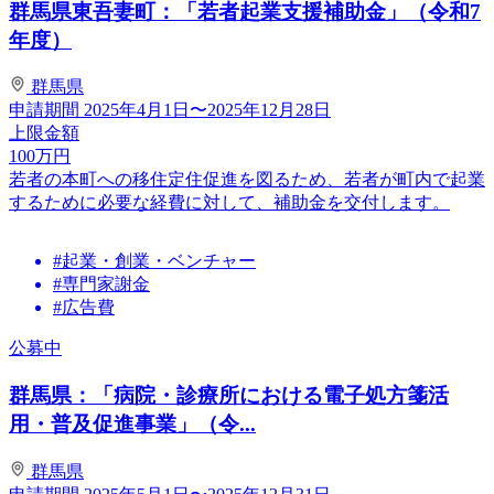
群馬県東吾妻町：「若者起業支援補助金」（令和7
年度）
群馬県
申請期間
2025年4月1日〜2025年12月28日
上限金額
100
万円
若者の本町への移住定住促進を図るため、若者が町内で起業
するために必要な経費に対して、補助金を交付します。
#起業・創業・ベンチャー
#専門家謝金
#広告費
公募中
群馬県：「病院・診療所における電子処方箋活
用・普及促進事業」（令...
群馬県