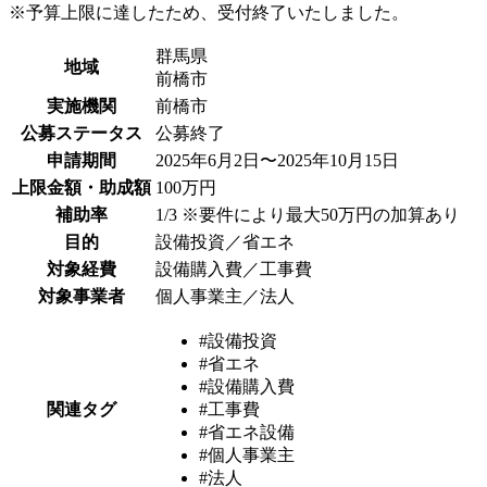
※予算上限に達したため、受付終了いたしました。
群馬県
地域
前橋市
実施機関
前橋市
公募ステータス
公募終了
申請期間
2025年6月2日〜2025年10月15日
上限金額・助成額
100万円
補助率
1/3 ※要件により最大50万円の加算あり
目的
設備投資／省エネ
対象経費
設備購入費／工事費
対象事業者
個人事業主／法人
#設備投資
#省エネ
#設備購入費
関連タグ
#工事費
#省エネ設備
#個人事業主
#法人