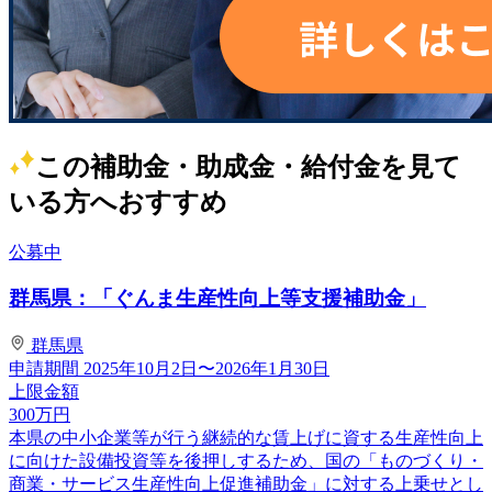
この補助金・助成金・給付金を見て
いる方へおすすめ
公募中
群馬県：「ぐんま生産性向上等支援補助金」
群馬県
申請期間
2025年10月2日〜2026年1月30日
上限金額
300
万円
本県の中小企業等が行う継続的な賃上げに資する生産性向上
に向けた設備投資等を後押しするため、国の「ものづくり・
商業・サービス生産性向上促進補助金」に対する上乗せとし