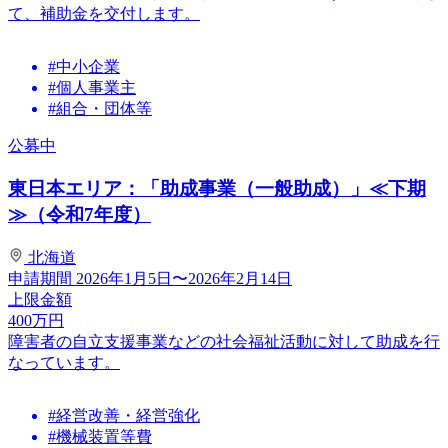
て、補助金を交付します。
#中小企業
#個人事業主
#組合・団体等
公募中
東日本エリア：「助成事業（一般助成）」≪下期
≫（令和7年度）
北海道
申請期間
2026年1月5日〜2026年2月14日
上限金額
400
万円
障害者の自立支援事業などの社会福祉活動に対して助成を行
なっています。
#経営改善・経営強化
#機械装置等費