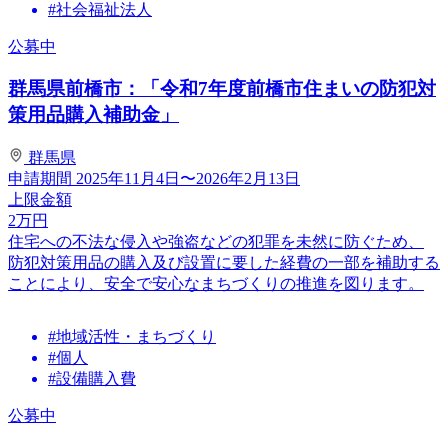
#社会福祉法人
公募中
群馬県前橋市：「令和7年度前橋市住まいの防犯対
策用品購入補助金」
群馬県
申請期間
2025年11月4日〜2026年2月13日
上限金額
2
万円
住宅への不法な侵入や強盗などの犯罪を未然に防ぐため、
防犯対策用品の購入及び設置に要した経費の一部を補助する
ことにより、安全で安心なまちづくりの推進を図ります。
#地域活性・まちづくり
#個人
#設備購入費
公募中