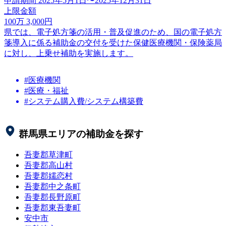
申請期間
2025年5月1日〜2025年12月31日
上限金額
100
万
3,000
円
県では、電子処方箋の活用・普及促進のため、国の電子処方
箋導入に係る補助金の交付を受けた保健医療機関・保険薬局
に対し、上乗せ補助を実施します。
#医療機関
#医療・福祉
#システム購入費/システム構築費
群馬県
エリアの補助金を探す
吾妻郡草津町
吾妻郡高山村
吾妻郡嬬恋村
吾妻郡中之条町
吾妻郡長野原町
吾妻郡東吾妻町
安中市