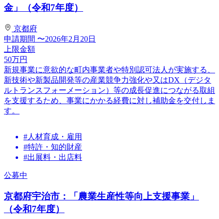
金」（令和7年度）
京都府
申請期間
〜2026年2月20日
上限金額
50
万円
新規事業に意欲的な町内事業者や特別認可法人が実施する、
新技術や新製品開発等の産業競争力強化や又はDX（デジタ
ルトランスフォーメーション）等の成長促進につながる取組
を支援するため、事業にかかる経費に対し補助金を交付しま
す。
#人材育成・雇用
#特許・知的財産
#出展料・出店料
公募中
京都府宇治市：「農業生産性等向上支援事業」
（令和7年度）