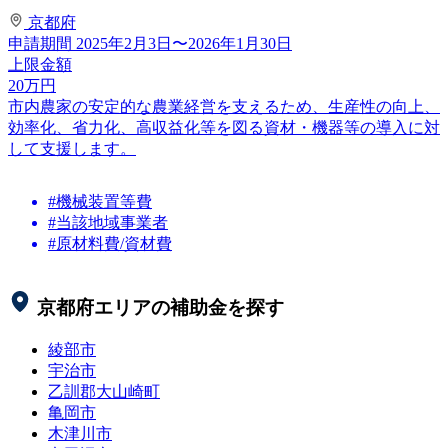
京都府
申請期間
2025年2月3日〜2026年1月30日
上限金額
20
万円
市内農家の安定的な農業経営を支えるため、生産性の向上、
効率化、省力化、高収益化等を図る資材・機器等の導入に対
して支援します。
#機械装置等費
#当該地域事業者
#原材料費/資材費
京都府
エリアの補助金を探す
綾部市
宇治市
乙訓郡大山崎町
亀岡市
木津川市