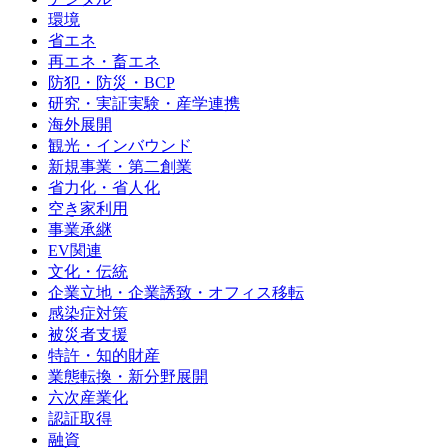
環境
省エネ
再エネ・畜エネ
防犯・防災・BCP
研究・実証実験・産学連携
海外展開
観光・インバウンド
新規事業・第二創業
省力化・省人化
空き家利用
事業承継
EV関連
文化・伝統
企業立地・企業誘致・オフィス移転
感染症対策
被災者支援
特許・知的財産
業態転換・新分野展開
六次産業化
認証取得
融資