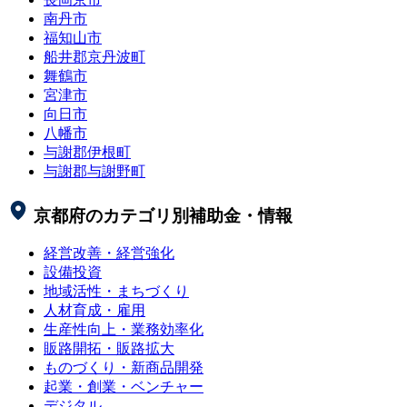
南丹市
福知山市
船井郡京丹波町
舞鶴市
宮津市
向日市
八幡市
与謝郡伊根町
与謝郡与謝野町
京都府
のカテゴリ別補助金・情報
経営改善・経営強化
設備投資
地域活性・まちづくり
人材育成・雇用
生産性向上・業務効率化
販路開拓・販路拡大
ものづくり・新商品開発
起業・創業・ベンチャー
デジタル