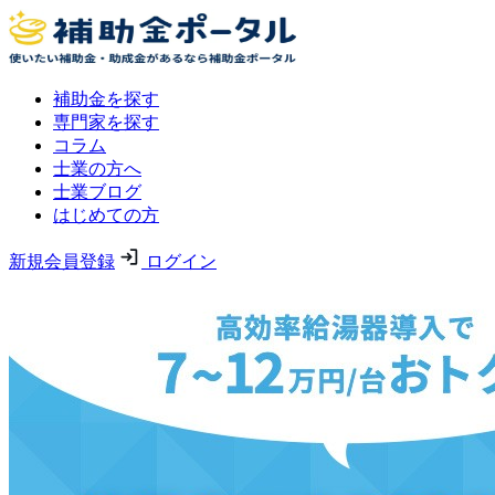
補助金を探す
専門家を探す
コラム
士業の方へ
士業ブログ
はじめての方
新規会員登録
ログイン