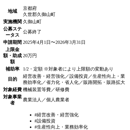
京都府
地域
久世郡久御山町
実施機関
久御山町
公募ステ
公募終了
ータス
申請期間
2025年4月1日〜2026年3月31日
上限金
額・助成
20万円
額
補助率
1/2・定額 ※対象者により上限額の変動あり
経営改善・経営強化／設備投資／生産性向上・業
目的
務効率化／省力化・省人化／販路開拓・販路拡大
対象経費
機械装置等費／研修費
対象事業
農業法人／個人農業者
者
#経営改善・経営強化
#設備投資
#生産性向上・業務効率化