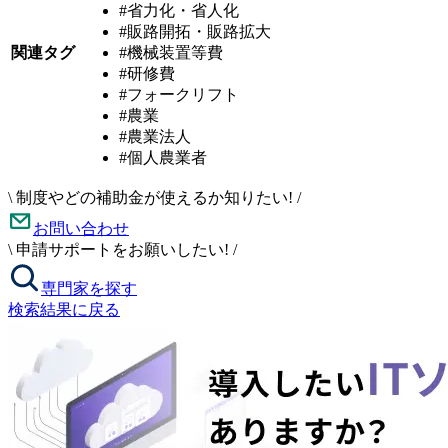
#省力化・省人化
#販路開拓・販路拡大
関連タグ
#機械装置等費
#研修費
#フォークリフト
#農業
#農業法人
#個人農業者
\
制度やどの補助金が使えるか知りたい!
/
お問い合わせ
\
申請サポートをお願いしたい!
/
専門家を探す
検索結果に戻る