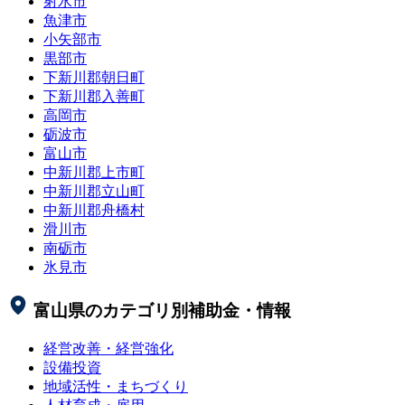
射水市
魚津市
小矢部市
黒部市
下新川郡朝日町
下新川郡入善町
高岡市
砺波市
富山市
中新川郡上市町
中新川郡立山町
中新川郡舟橋村
滑川市
南砺市
氷見市
富山県
のカテゴリ別補助金・情報
経営改善・経営強化
設備投資
地域活性・まちづくり