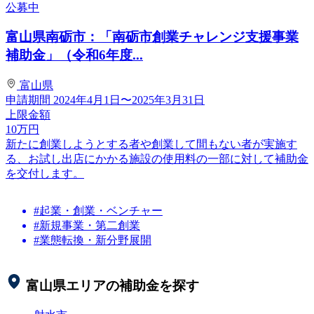
公募中
富山県南砺市：「南砺市創業チャレンジ支援事業
補助金」（令和6年度...
富山県
申請期間
2024年4月1日〜2025年3月31日
上限金額
10
万円
新たに創業しようとする者や創業して間もない者が実施す
る、お試し出店にかかる施設の使用料の一部に対して補助金
を交付します。
#起業・創業・ベンチャー
#新規事業・第二創業
#業態転換・新分野展開
富山県
エリアの補助金を探す