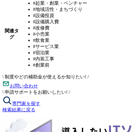
#起業・創業・ベンチャー
#地域活性・まちづくり
#設備投資
#設備購入費
#改修費
関連タ
#小売業
グ
#飲食業
#サービス業
#宿泊業
#内装工事
#創業前
\
制度やどの補助金が使えるか知りたい!
/
お問い合わせ
\
申請サポートをお願いしたい!
/
専門家を探す
検索結果に戻る