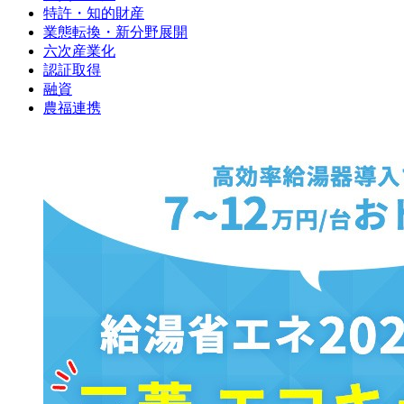
特許・知的財産
業態転換・新分野展開
六次産業化
認証取得
融資
農福連携