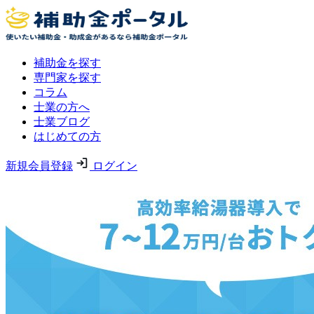
補助金を探す
専門家を探す
コラム
士業の方へ
士業ブログ
はじめての方
新規会員登録
ログイン