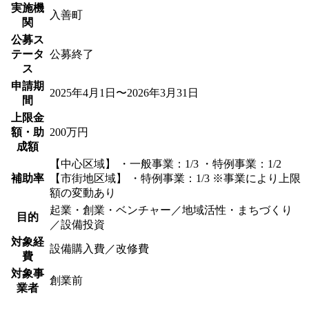
実施機
入善町
関
公募ス
テータ
公募終了
ス
申請期
2025年4月1日〜2026年3月31日
間
上限金
額・助
200万円
成額
【中心区域】 ・一般事業：1/3 ・特例事業：1/2
補助率
【市街地区域】 ・特例事業：1/3 ※事業により上限
額の変動あり
起業・創業・ベンチャー／地域活性・まちづくり
目的
／設備投資
対象経
設備購入費／改修費
費
対象事
創業前
業者