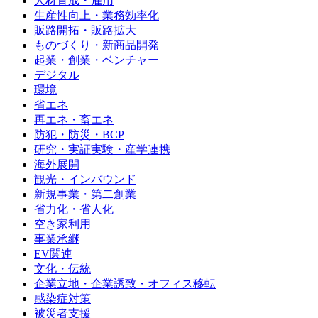
人材育成・雇用
生産性向上・業務効率化
販路開拓・販路拡大
ものづくり・新商品開発
起業・創業・ベンチャー
デジタル
環境
省エネ
再エネ・畜エネ
防犯・防災・BCP
研究・実証実験・産学連携
海外展開
観光・インバウンド
新規事業・第二創業
省力化・省人化
空き家利用
事業承継
EV関連
文化・伝統
企業立地・企業誘致・オフィス移転
感染症対策
被災者支援