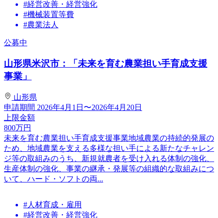
#経営改善・経営強化
#機械装置等費
#農業法人
公募中
山形県米沢市：「未来を育む農業担い手育成支援
事業」
山形県
申請期間
2026年4月1日〜2026年4月20日
上限金額
800
万円
未来を育む農業担い手育成支援事業地域農業の持続的発展の
ため、地域農業を支える多様な担い手による新たなチャレン
ジ等の取組みのうち、新規就農者を受け入れる体制の強化、
生産体制の強化、事業の継承・発展等の組織的な取組みにつ
いて、ハード・ソフトの両...
#人材育成・雇用
#経営改善・経営強化