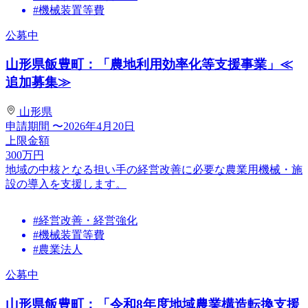
#機械装置等費
公募中
山形県飯豊町：「農地利用効率化等支援事業」≪
追加募集≫
山形県
申請期間
〜2026年4月20日
上限金額
300
万円
地域の中核となる担い手の経営改善に必要な農業用機械・施
設の導入を支援します。
#経営改善・経営強化
#機械装置等費
#農業法人
公募中
山形県飯豊町：「令和8年度地域農業構造転換支援