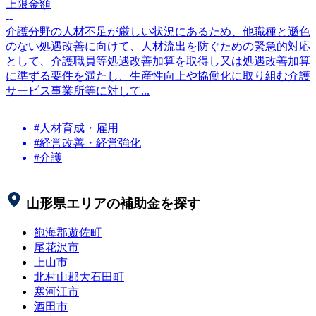
上限金額
--
介護分野の人材不足が厳しい状況にあるため、他職種と遜色
のない処遇改善に向けて、人材流出を防ぐための緊急的対応
として、介護職員等処遇改善加算を取得し又は処遇改善加算
に準ずる要件を満たし、生産性向上や協働化に取り組む介護
サービス事業所等に対して...
#人材育成・雇用
#経営改善・経営強化
#介護
山形県
エリアの補助金を探す
飽海郡遊佐町
尾花沢市
上山市
北村山郡大石田町
寒河江市
酒田市