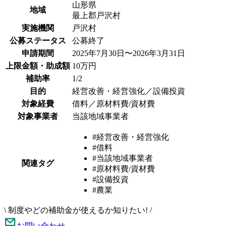
山形県
地域
最上郡戸沢村
実施機関
戸沢村
公募ステータス
公募終了
申請期間
2025年7月30日〜2026年3月31日
上限金額・助成額
10万円
補助率
1/2
目的
経営改善・経営強化／設備投資
対象経費
借料／原材料費/資材費
対象事業者
当該地域事業者
#経営改善・経営強化
#借料
#当該地域事業者
関連タグ
#原材料費/資材費
#設備投資
#農業
\
制度やどの補助金が使えるか知りたい!
/
お問い合わせ