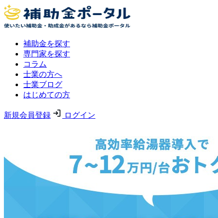
補助金を探す
専門家を探す
コラム
士業の方へ
士業ブログ
はじめての方
新規会員登録
ログイン