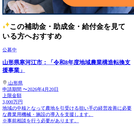
この補助金・助成金・給付金を見て
いる方へおすすめ
公募中
山形県寒河江市：「令和8年度地域農業構造転換支
援事業」
山形県
申請期間
〜2026年4月20日
上限金額
3,000
万円
地域の中核となって農地を引受ける担い⼿の経営改善に必要
な農業⽤機械・施設の導⼊を⽀援します。
※事前相談を行う必要があります。