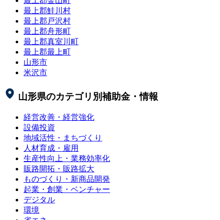
最上郡金山町
最上郡鮭川村
最上郡戸沢村
最上郡舟形町
最上郡真室川町
最上郡最上町
山形市
米沢市
山形県
のカテゴリ別補助金・情報
経営改善・経営強化
設備投資
地域活性・まちづくり
人材育成・雇用
生産性向上・業務効率化
販路開拓・販路拡大
ものづくり・新商品開発
起業・創業・ベンチャー
デジタル
環境