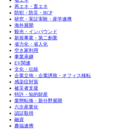
省エネ
再エネ・畜エネ
防犯・防災・BCP
研究・実証実験・産学連携
海外展開
観光・インバウンド
新規事業・第二創業
省力化・省人化
空き家利用
事業承継
EV関連
文化・伝統
企業立地・企業誘致・オフィス移転
感染症対策
被災者支援
特許・知的財産
業態転換・新分野展開
六次産業化
認証取得
融資
農福連携