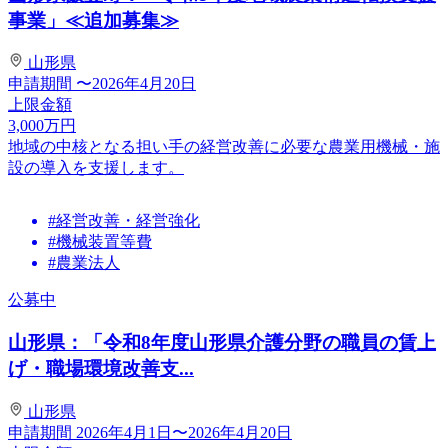
事業」≪追加募集≫
山形県
申請期間
〜2026年4月20日
上限金額
3,000
万円
地域の中核となる担い手の経営改善に必要な農業用機械・施
設の導入を支援します。
#経営改善・経営強化
#機械装置等費
#農業法人
公募中
山形県：「令和8年度山形県介護分野の職員の賃上
げ・職場環境改善支...
山形県
申請期間
2026年4月1日〜2026年4月20日