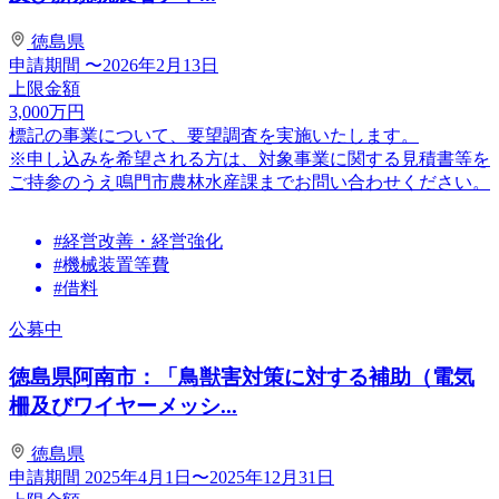
徳島県
申請期間
〜2026年2月13日
上限金額
3,000
万円
標記の事業について、要望調査を実施いたします。
※申し込みを希望される方は、対象事業に関する見積書等を
ご持参のうえ鳴門市農林水産課までお問い合わせください。
#経営改善・経営強化
#機械装置等費
#借料
公募中
徳島県阿南市：「鳥獣害対策に対する補助（電気
柵及びワイヤーメッシ...
徳島県
申請期間
2025年4月1日〜2025年12月31日