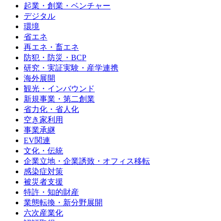
起業・創業・ベンチャー
デジタル
環境
省エネ
再エネ・畜エネ
防犯・防災・BCP
研究・実証実験・産学連携
海外展開
観光・インバウンド
新規事業・第二創業
省力化・省人化
空き家利用
事業承継
EV関連
文化・伝統
企業立地・企業誘致・オフィス移転
感染症対策
被災者支援
特許・知的財産
業態転換・新分野展開
六次産業化