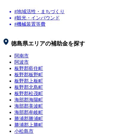
#地域活性・まちづくり
#観光・インバウンド
#機械装置等費
徳島県
エリアの補助金を探す
阿南市
阿波市
板野郡藍住町
板野郡板野町
板野郡上板町
板野郡北島町
板野郡松茂町
海部郡海陽町
海部郡美波町
海部郡牟岐町
勝浦郡勝浦町
勝浦郡上勝町
小松島市