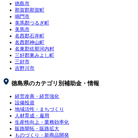
徳島市
那賀郡那賀町
鳴門市
美馬郡つるぎ町
美馬市
名西郡石井町
名西郡神山町
名東郡佐那河内村
三好郡東みよし町
三好市
吉野川市
徳島県
のカテゴリ別補助金・情報
経営改善・経営強化
設備投資
地域活性・まちづくり
人材育成・雇用
生産性向上・業務効率化
販路開拓・販路拡大
ものづくり・新商品開発