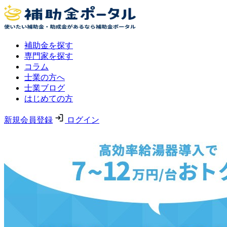
補助金を探す
専門家を探す
コラム
士業の方へ
士業ブログ
はじめての方
新規会員登録
ログイン