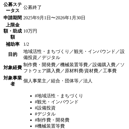
公募ステ
公募終了
ータス
申請期間
2025年9月1日〜2026年1月30日
上限金
額・助成
10万円
額
補助率
1/2
地域活性・まちづくり／観光・インバウンド／設
目的
備投資／デジタル
制作費・開発費／機械装置等費／設備購入費／ソ
対象経費
フトウェア購入費／原材料費/資材費／工事費
対象事業
個人事業主／組合・団体等／法人
者
#地域活性・まちづくり
#観光・インバウンド
#設備投資
#デジタル
#制作費・開発費
#機械装置等費