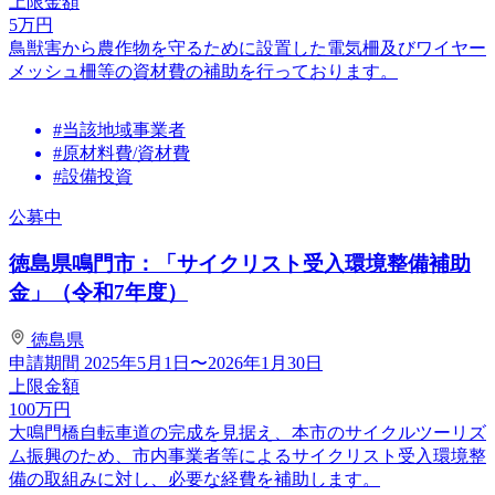
上限金額
5
万円
鳥獣害から農作物を守るために設置した電気柵及びワイヤー
メッシュ柵等の資材費の補助を行っております。
#当該地域事業者
#原材料費/資材費
#設備投資
公募中
徳島県鳴門市：「サイクリスト受入環境整備補助
金」（令和7年度）
徳島県
申請期間
2025年5月1日〜2026年1月30日
上限金額
100
万円
大鳴門橋自転車道の完成を見据え、本市のサイクルツーリズ
ム振興のため、市内事業者等によるサイクリスト受入環境整
備の取組みに対し、必要な経費を補助します。