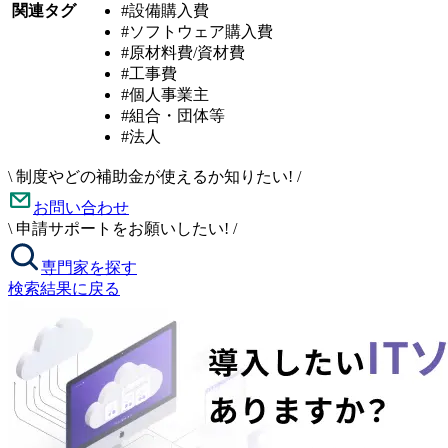
関連タグ
#設備購入費
#ソフトウェア購入費
#原材料費/資材費
#工事費
#個人事業主
#組合・団体等
#法人
\
制度やどの補助金が使えるか知りたい!
/
お問い合わせ
\
申請サポートをお願いしたい!
/
専門家を探す
検索結果に戻る