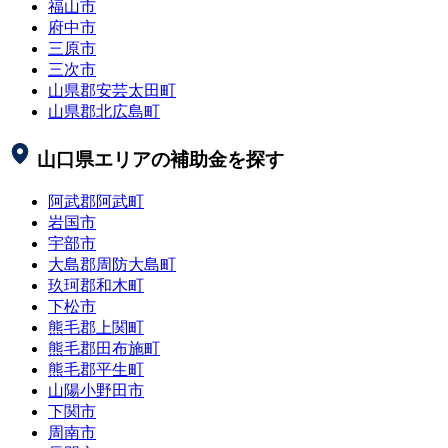
福山市
府中市
三原市
三次市
山県郡安芸太田町
山県郡北広島町
山口県
エリアの補助金を探す
阿武郡阿武町
岩国市
宇部市
大島郡周防大島町
玖珂郡和木町
下松市
熊毛郡上関町
熊毛郡田布施町
熊毛郡平生町
山陽小野田市
下関市
周南市