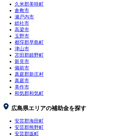
久米郡美咲町
倉敷市
瀬戸内市
総社市
高梁市
玉野市
都窪郡早島町
津山市
苫田郡鏡野町
新見市
備前市
真庭郡新庄村
真庭市
美作市
和気郡和気町
広島県
エリアの補助金を探す
安芸郡海田町
安芸郡熊野町
安芸郡坂町