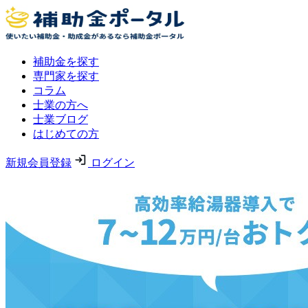
補助金を探す
専門家を探す
コラム
士業の方へ
士業ブログ
はじめての方
新規会員登録
ログイン