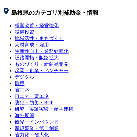
島根県
のカテゴリ別補助金・情報
経営改善・経営強化
設備投資
地域活性・まちづくり
人材育成・雇用
生産性向上・業務効率化
販路開拓・販路拡大
ものづくり・新商品開発
起業・創業・ベンチャー
デジタル
環境
省エネ
再エネ・畜エネ
防犯・防災・BCP
研究・実証実験・産学連携
海外展開
観光・インバウンド
新規事業・第二創業
省力化・省人化