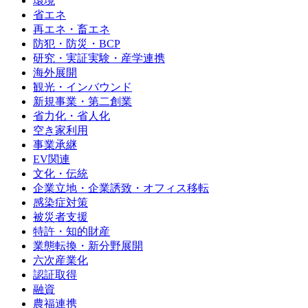
環境
省エネ
再エネ・畜エネ
防犯・防災・BCP
研究・実証実験・産学連携
海外展開
観光・インバウンド
新規事業・第二創業
省力化・省人化
空き家利用
事業承継
EV関連
文化・伝統
企業立地・企業誘致・オフィス移転
感染症対策
被災者支援
特許・知的財産
業態転換・新分野展開
六次産業化
認証取得
融資
農福連携