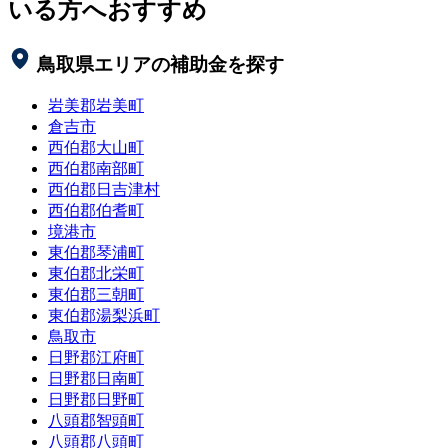
いる方へおすすめ
鳥取県
エリアの補助金を探す
岩美郡岩美町
倉吉市
西伯郡大山町
西伯郡南部町
西伯郡日吉津村
西伯郡伯耆町
境港市
東伯郡琴浦町
東伯郡北栄町
東伯郡三朝町
東伯郡湯梨浜町
鳥取市
日野郡江府町
日野郡日南町
日野郡日野町
八頭郡智頭町
八頭郡八頭町