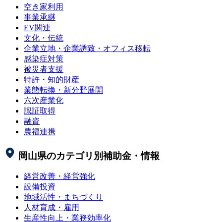
空き家利用
事業承継
EV関連
文化・伝統
企業立地・企業誘致・オフィス移転
感染症対策
被災者支援
特許・知的財産
業態転換・新分野展開
六次産業化
認証取得
融資
農福連携
岡山県
のカテゴリ別補助金・情報
経営改善・経営強化
設備投資
地域活性・まちづくり
人材育成・雇用
生産性向上・業務効率化