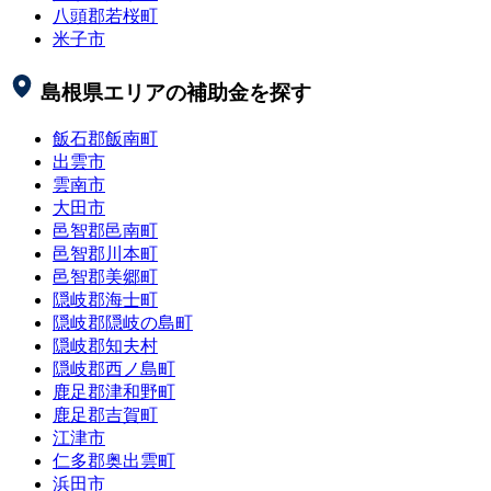
八頭郡若桜町
米子市
島根県
エリアの補助金を探す
飯石郡飯南町
出雲市
雲南市
大田市
邑智郡邑南町
邑智郡川本町
邑智郡美郷町
隠岐郡海士町
隠岐郡隠岐の島町
隠岐郡知夫村
隠岐郡西ノ島町
鹿足郡津和野町
鹿足郡吉賀町
江津市
仁多郡奥出雲町
浜田市