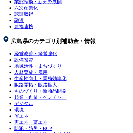
業態転換・新分野展開
六次産業化
認証取得
融資
農福連携
広島県
のカテゴリ別補助金・情報
経営改善・経営強化
設備投資
地域活性・まちづくり
人材育成・雇用
生産性向上・業務効率化
販路開拓・販路拡大
ものづくり・新商品開発
起業・創業・ベンチャー
デジタル
環境
省エネ
再エネ・畜エネ
防犯・防災・BCP