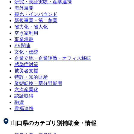
研究・実証実験・産学連携
海外展開
観光・インバウンド
新規事業・第二創業
省力化・省人化
空き家利用
事業承継
EV関連
文化・伝統
企業立地・企業誘致・オフィス移転
感染症対策
被災者支援
特許・知的財産
業態転換・新分野展開
六次産業化
認証取得
融資
農福連携
山口県
のカテゴリ別補助金・情報