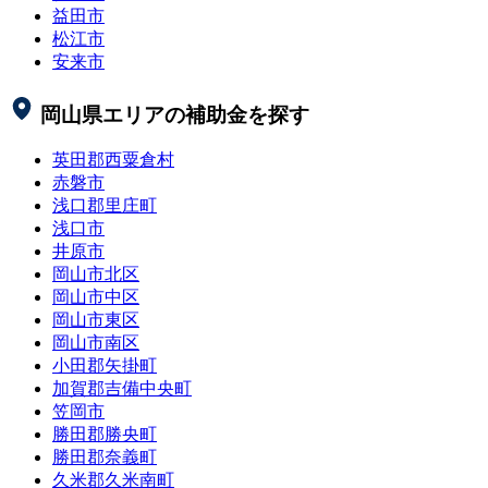
益田市
松江市
安来市
岡山県
エリアの補助金を探す
英田郡西粟倉村
赤磐市
浅口郡里庄町
浅口市
井原市
岡山市北区
岡山市中区
岡山市東区
岡山市南区
小田郡矢掛町
加賀郡吉備中央町
笠岡市
勝田郡勝央町
勝田郡奈義町
久米郡久米南町