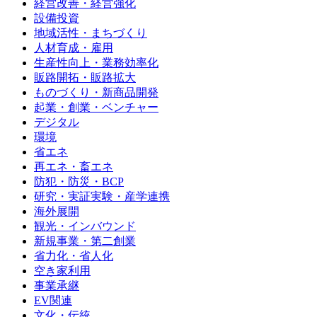
経営改善・経営強化
設備投資
地域活性・まちづくり
人材育成・雇用
生産性向上・業務効率化
販路開拓・販路拡大
ものづくり・新商品開発
起業・創業・ベンチャー
デジタル
環境
省エネ
再エネ・畜エネ
防犯・防災・BCP
研究・実証実験・産学連携
海外展開
観光・インバウンド
新規事業・第二創業
省力化・省人化
空き家利用
事業承継
EV関連
文化・伝統