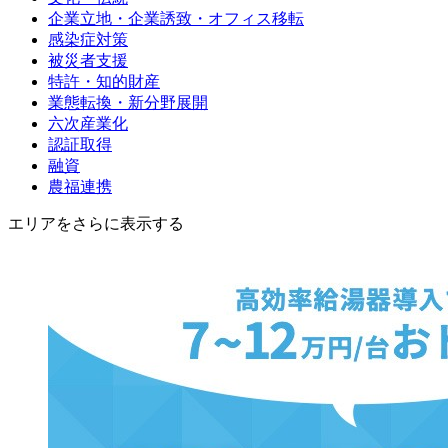
企業立地・企業誘致・オフィス移転
感染症対策
被災者支援
特許・知的財産
業態転換・新分野展開
六次産業化
認証取得
融資
農福連携
エリアをさらに表示する