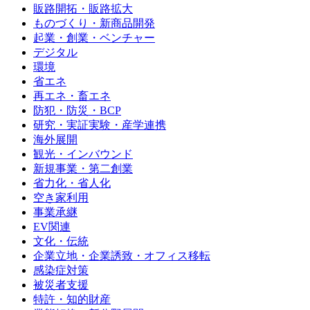
販路開拓・販路拡大
ものづくり・新商品開発
起業・創業・ベンチャー
デジタル
環境
省エネ
再エネ・畜エネ
防犯・防災・BCP
研究・実証実験・産学連携
海外展開
観光・インバウンド
新規事業・第二創業
省力化・省人化
空き家利用
事業承継
EV関連
文化・伝統
企業立地・企業誘致・オフィス移転
感染症対策
被災者支援
特許・知的財産