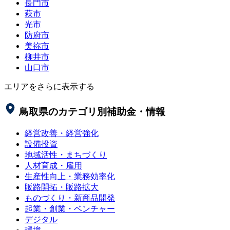
長門市
萩市
光市
防府市
美祢市
柳井市
山口市
エリアをさらに表示する
鳥取県
のカテゴリ別補助金・情報
経営改善・経営強化
設備投資
地域活性・まちづくり
人材育成・雇用
生産性向上・業務効率化
販路開拓・販路拡大
ものづくり・新商品開発
起業・創業・ベンチャー
デジタル