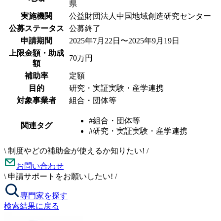
県
実施機関
公益財団法人中国地域創造研究センター
公募ステータス
公募終了
申請期間
2025年7月22日〜2025年9月19日
上限金額・助成
70万円
額
補助率
定額
目的
研究・実証実験・産学連携
対象事業者
組合・団体等
#組合・団体等
関連タグ
#研究・実証実験・産学連携
\
制度やどの補助金が使えるか知りたい!
/
お問い合わせ
\
申請サポートをお願いしたい!
/
専門家を探す
検索結果に戻る