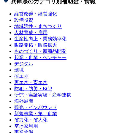
兵庫県
のカテゴリ別補助金・情報
経営改善・経営強化
設備投資
地域活性・まちづくり
人材育成・雇用
生産性向上・業務効率化
販路開拓・販路拡大
ものづくり・新商品開発
起業・創業・ベンチャー
デジタル
環境
省エネ
再エネ・畜エネ
防犯・防災・BCP
研究・実証実験・産学連携
海外展開
観光・インバウンド
新規事業・第二創業
省力化・省人化
空き家利用
事業承継