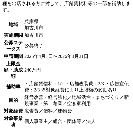
種を出店される方に対して、店舗賃貸料等の一部を補助しま
す。
兵庫県
地域
加古川市
実施機関
加古川市
公募ステ
公募終了
ータス
申請期間
2025年4月1日〜2026年3月31日
上限金
額・助成
240万円
額
・店舗賃借料：1/2 ・店舗改装費：2/3 ・広告宣伝
補助率
費：2/3 ※対象経費により上限額の変動あり
経営改善・経営強化／地域活性・まちづくり／新
目的
規事業・第二創業／空き家利用
対象経費
広告費／借料／建物費
対象事業
個人事業主／組合・団体等／法人
者