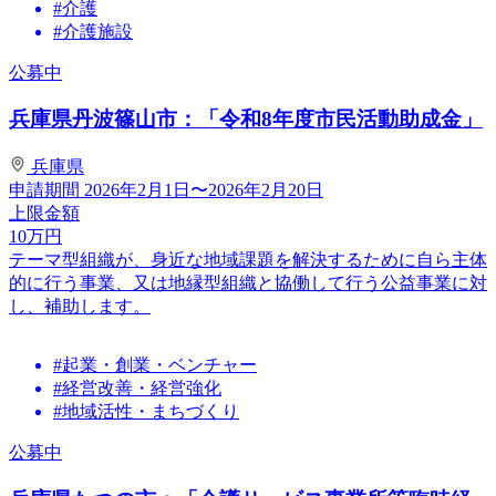
#介護
#介護施設
公募中
兵庫県丹波篠山市：「令和8年度市民活動助成金」
兵庫県
申請期間
2026年2月1日〜2026年2月20日
上限金額
10
万円
テーマ型組織が、身近な地域課題を解決するために自ら主体
的に行う事業、又は地縁型組織と協働して行う公益事業に対
し、補助します。
#起業・創業・ベンチャー
#経営改善・経営強化
#地域活性・まちづくり
公募中