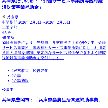
兵庫県たつの市：「介護サービス事業所等臨時経
済対策事業補助金」
兵庫県
申請期間
2026年2月2日〜2026年2月20日
上限金額
4
万円
/事業所
物価高騰等により、光熱費、食材費等の上昇が続く中、介護
サービス事業所、障害福祉サービス事業所等に対し、利用者
負担の増加を抑制し安定的なサービス提供ができるよう臨時
経済対策事業補助金を交付します。
#経営改善・経営強化
#介護
#介護施設
公募中
兵庫県豊岡市：「兵庫県楽農生活関連補助事業」