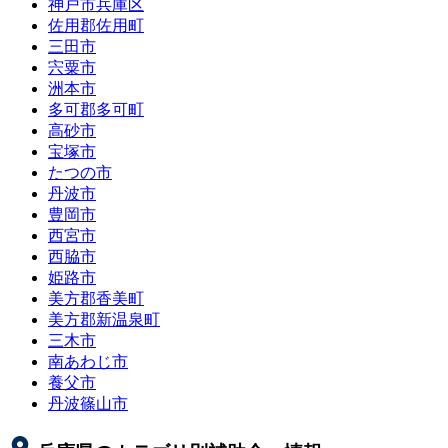
神戸市兵庫区
佐用郡佐用町
三田市
宍粟市
洲本市
多可郡多可町
高砂市
宝塚市
たつの市
丹波市
豊岡市
西宮市
西脇市
姫路市
美方郡香美町
美方郡新温泉町
三木市
南あわじ市
養父市
丹波篠山市