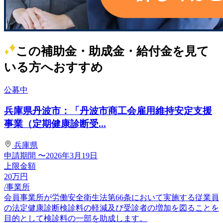
この補助金・助成金・給付金を見て
いる方へおすすめ
公募中
兵庫県丹波市：「丹波市商工会雇用維持安定支援
事業（定期健康診断受...
兵庫県
申請期間
〜2026年3月19日
上限金額
20
万円
/事業所
会員事業所が労働安全衛生法第66条において実施する従業員
の法定健康診断検診料の軽減及び受診者の増加を図ることを
目的として検診料の一部を助成します。