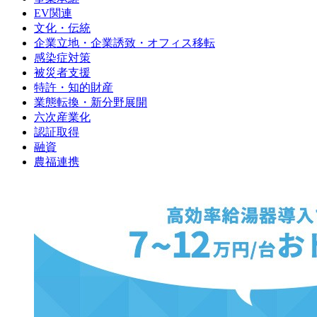
EV関連
文化・伝統
企業立地・企業誘致・オフィス移転
感染症対策
被災者支援
特許・知的財産
業態転換・新分野展開
六次産業化
認証取得
融資
農福連携