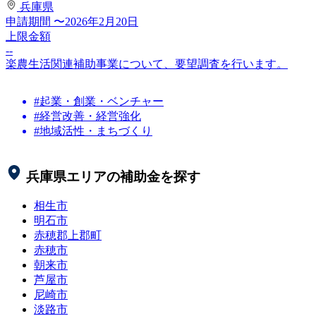
兵庫県
申請期間
〜2026年2月20日
上限金額
--
楽農生活関連補助事業について、要望調査を行います。
#起業・創業・ベンチャー
#経営改善・経営強化
#地域活性・まちづくり
兵庫県
エリアの補助金を探す
相生市
明石市
赤穂郡上郡町
赤穂市
朝来市
芦屋市
尼崎市
淡路市