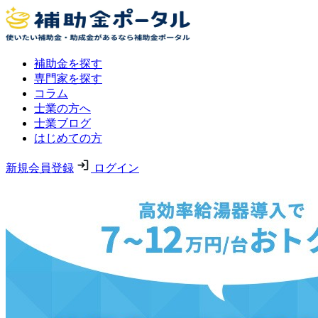
補助金を探す
専門家を探す
コラム
士業の方へ
士業ブログ
はじめての方
新規会員登録
ログイン