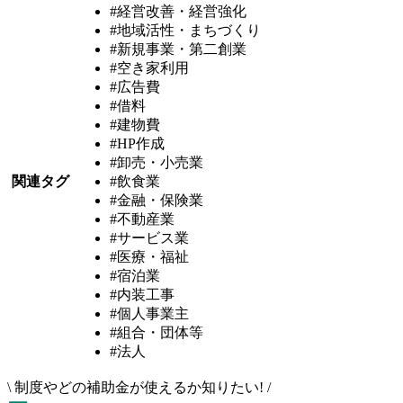
#経営改善・経営強化
#地域活性・まちづくり
#新規事業・第二創業
#空き家利用
#広告費
#借料
#建物費
#HP作成
#卸売・小売業
関連タグ
#飲食業
#金融・保険業
#不動産業
#サービス業
#医療・福祉
#宿泊業
#内装工事
#個人事業主
#組合・団体等
#法人
\
制度やどの補助金が使えるか知りたい!
/