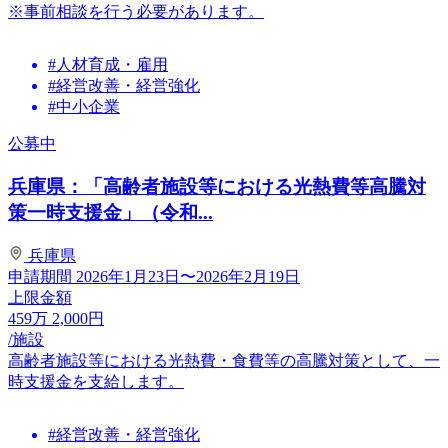
※事前相談を行う必要があります。
#人材育成・雇用
#経営改善・経営強化
#中小企業
公募中
兵庫県：「高齢者施設等における光熱費等高騰対
策一時支援金」（令和...
兵庫県
申請期間
2026年1月23日〜2026年2月19日
上限金額
459
万
2,000
円
/施設
高齢者施設等における光熱費・食費等の高騰対策として、一
時支援金を支給します。
#経営改善・経営強化