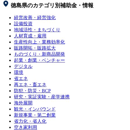
徳島県
のカテゴリ別補助金・情報
経営改善・経営強化
設備投資
地域活性・まちづくり
人材育成・雇用
生産性向上・業務効率化
販路開拓・販路拡大
ものづくり・新商品開発
起業・創業・ベンチャー
デジタル
環境
省エネ
再エネ・畜エネ
防犯・防災・BCP
研究・実証実験・産学連携
海外展開
観光・インバウンド
新規事業・第二創業
省力化・省人化
空き家利用