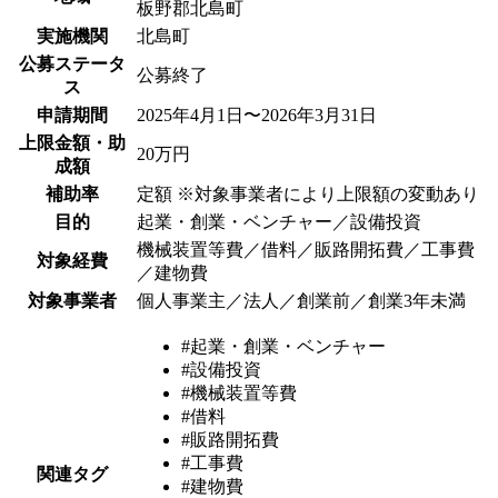
板野郡北島町
実施機関
北島町
公募ステータ
公募終了
ス
申請期間
2025年4月1日〜2026年3月31日
上限金額・助
20万円
成額
補助率
定額 ※対象事業者により上限額の変動あり
目的
起業・創業・ベンチャー／設備投資
機械装置等費／借料／販路開拓費／工事費
対象経費
／建物費
対象事業者
個人事業主／法人／創業前／創業3年未満
#起業・創業・ベンチャー
#設備投資
#機械装置等費
#借料
#販路開拓費
#工事費
関連タグ
#建物費