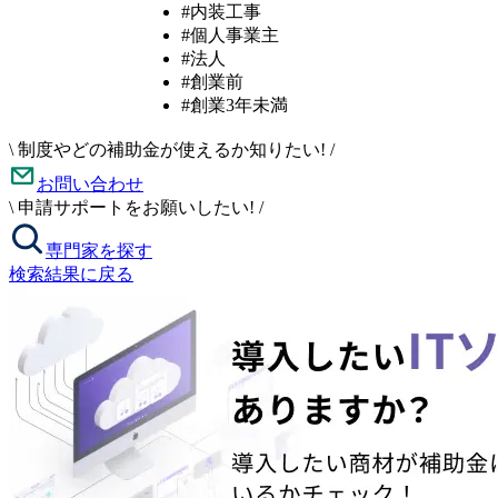
#内装工事
#個人事業主
#法人
#創業前
#創業3年未満
\
制度やどの補助金が使えるか知りたい!
/
お問い合わせ
\
申請サポートをお願いしたい!
/
専門家を探す
検索結果に戻る