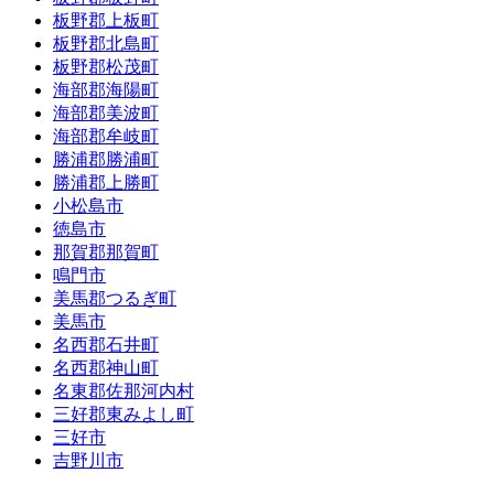
板野郡上板町
板野郡北島町
板野郡松茂町
海部郡海陽町
海部郡美波町
海部郡牟岐町
勝浦郡勝浦町
勝浦郡上勝町
小松島市
徳島市
那賀郡那賀町
鳴門市
美馬郡つるぎ町
美馬市
名西郡石井町
名西郡神山町
名東郡佐那河内村
三好郡東みよし町
三好市
吉野川市