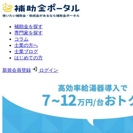
補助金を探す
専門家を探す
コラム
士業の方へ
士業ブログ
はじめての方
新規会員登録
ログイン