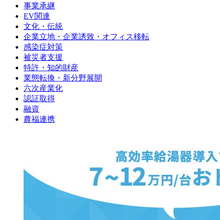
事業承継
EV関連
文化・伝統
企業立地・企業誘致・オフィス移転
感染症対策
被災者支援
特許・知的財産
業態転換・新分野展開
六次産業化
認証取得
融資
農福連携