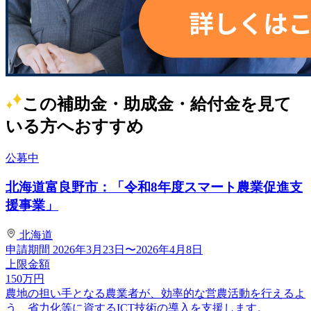
この補助金・助成金・給付金を見て
いる方へおすすめ
公募中
北海道富良野市：「令和8年度スマート農業促進支
援事業」
北海道
申請期間
2026年3月23日〜2026年4月8日
上限金額
150
万円
農地の担い手となる農業者が、効率的な営農活動を行えるよ
う、省力化等に資するICT技術の導入を支援します。