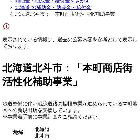
補助金・助成金・給付金をさがす
北海道 の補助金・助成金・給付金
北海道北斗市：「本町商店街活性化補助事業」
表示されている情報は、過去の公募内容を参考として表示し
ております。
北海道北斗市：「本町商店街
活性化補助事業」
歩道整備に伴い沿線道路の拡幅事業が進められている本町地
区への新規出店を支援しています。
※事業着手前に事業計画をご相談ください。
北海道
地域
北斗市