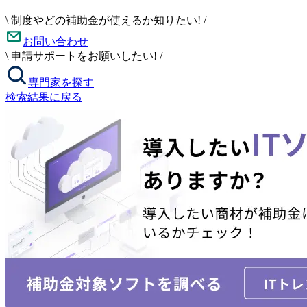
\
制度やどの補助金が使えるか知りたい!
/
お問い合わせ
\
申請サポートをお願いしたい!
/
専門家を探す
検索結果に戻る