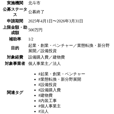
実施機関
北斗市
公募ステータ
公募終了
ス
申請期間
2025年4月1日〜2026年3月31日
上限金額・助
500万円
成額
補助率
1/2
起業・創業・ベンチャー／業態転換・新分野
目的
展開／設備投資
対象経費
設備購入費／建物費
対象事業者
個人事業主／法人
#起業・創業・ベンチャー
#業態転換・新分野展開
#設備投資
#設備購入費
関連タグ
#建物費
#内装工事
#個人事業主
#法人