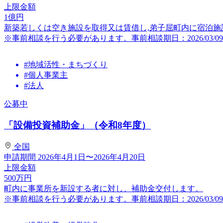
上限金額
1
億円
新築若しくは空き施設を取得又は賃借し,弟子屈町内に宿泊
※事前相談を行う必要があります。事前相談期日：2026/03/09～2
#地域活性・まちづくり
#個人事業主
#法人
公募中
「設備投資補助金」（令和8年度）
全国
申請期間
2026年4月1日〜2026年4月20日
上限金額
500
万円
町内に事業所を新設する者に対し、補助金交付します。
※事前相談を行う必要があります。事前相談期日：2026/03/09～2