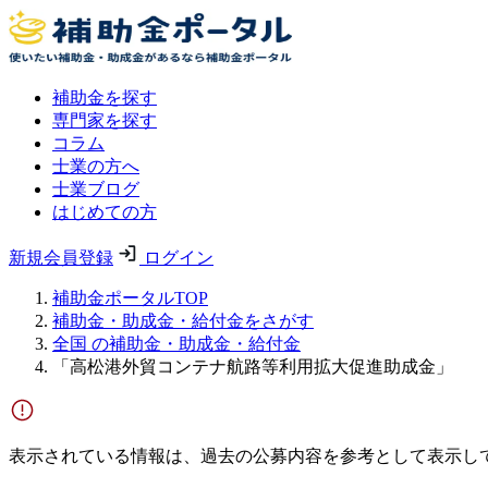
補助金を探す
専門家を探す
コラム
士業の方へ
士業ブログ
はじめての方
新規会員登録
ログイン
補助金ポータルTOP
補助金・助成金・給付金をさがす
全国 の補助金・助成金・給付金
「高松港外貿コンテナ航路等利用拡大促進助成金」
表示されている情報は、過去の公募内容を参考として表示し