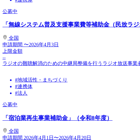
公募中
「無線システム普及支援事業費等補助金（民放ラジオ
全国
申請期間
〜2026年4月3日
上限金額
--
ラジオの難聴解消のための中継局整備を行うラジオ放送事業
#地域活性・まちづくり
#連携体
#法人
公募中
「宿泊業再生事業補助金」（令和8年度）
全国
申請期間
2026年4月1日〜2026年4月20日