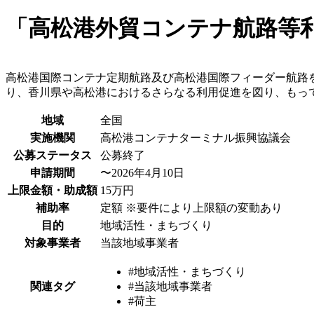
「高松港外貿コンテナ航路等
高松港国際コンテナ定期航路及び高松港国際フィーダー航路
り、香川県や高松港におけるさらなる利用促進を図り、もっ
地域
全国
実施機関
高松港コンテナターミナル振興協議会
公募ステータス
公募終了
申請期間
〜2026年4月10日
上限金額・助成額
15万円
補助率
定額 ※要件により上限額の変動あり
目的
地域活性・まちづくり
対象事業者
当該地域事業者
#地域活性・まちづくり
関連タグ
#当該地域事業者
#荷主