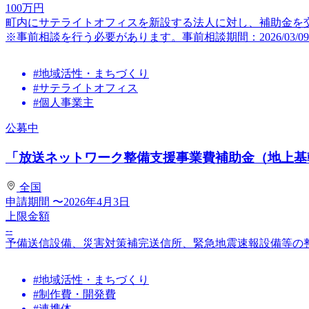
100
万円
町内にサテライトオフィスを新設する法人に対し、補助金を
※事前相談を行う必要があります。事前相談期間：2026/03/09～2
#地域活性・まちづくり
#サテライトオフィス
#個人事業主
公募中
「放送ネットワーク整備支援事業費補助金（地上基幹
全国
申請期間
〜2026年4月3日
上限金額
--
予備送信設備、災害対策補完送信所、緊急地震速報設備等の
#地域活性・まちづくり
#制作費・開発費
#連携体