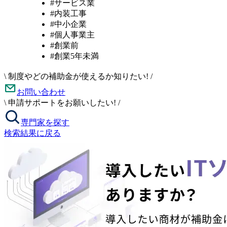
#サービス業
#内装工事
#中小企業
#個人事業主
#創業前
#創業5年未満
\
制度やどの補助金が使えるか知りたい!
/
お問い合わせ
\
申請サポートをお願いしたい!
/
専門家を探す
検索結果に戻る