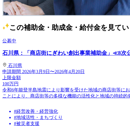
この補助金・助成金・給付金を見てい
公募中
石川県：「商店街にぎわい創出事業補助金」≪8次
石川県
申請期間
2026年3月9日〜2026年4月20日
上限金額
100
万円
令和6年能登半島地震により影響を受けた地域の商店街等に
ことにより、商店街等の多様な機能の活性化と地域の持続的発展
#経営改善・経営強化
#地域活性・まちづくり
#被災者支援