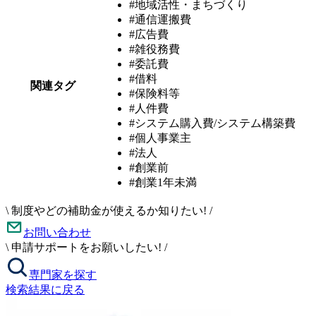
#地域活性・まちづくり
#通信運搬費
#広告費
#雑役務費
#委託費
#借料
関連タグ
#保険料等
#人件費
#システム購入費/システム構築費
#個人事業主
#法人
#創業前
#創業1年未満
\
制度やどの補助金が使えるか知りたい!
/
お問い合わせ
\
申請サポートをお願いしたい!
/
専門家を探す
検索結果に戻る