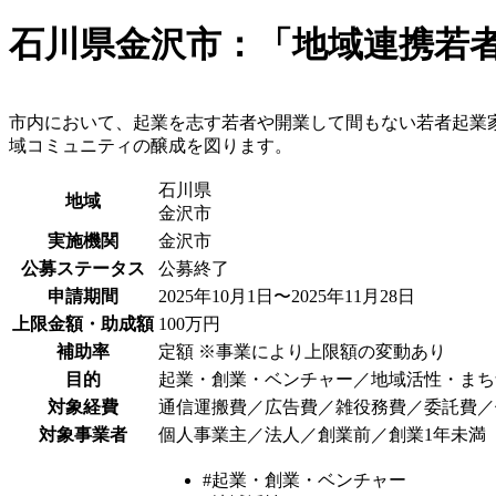
石川県金沢市：「地域連携若
市内において、起業を志す若者や開業して間もない若者起業
域コミュニティの醸成を図ります。
石川県
地域
金沢市
実施機関
金沢市
公募ステータス
公募終了
申請期間
2025年10月1日〜2025年11月28日
上限金額・助成額
100万円
補助率
定額 ※事業により上限額の変動あり
目的
起業・創業・ベンチャー／地域活性・まち
対象経費
通信運搬費／広告費／雑役務費／委託費／
対象事業者
個人事業主／法人／創業前／創業1年未満
#起業・創業・ベンチャー