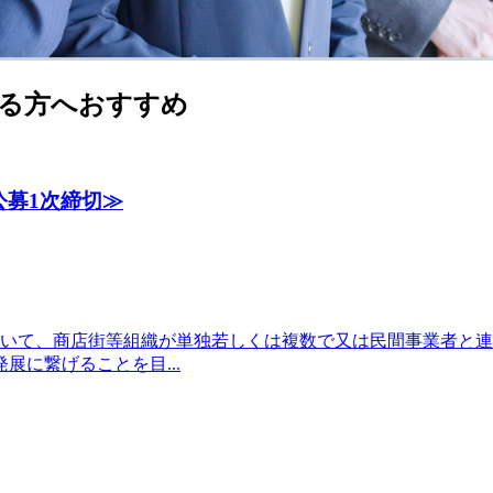
る方へおすすめ
公募1次締切≫
おいて、商店街等組織が単独若しくは複数で又は民間事業者と
に繋げることを目...