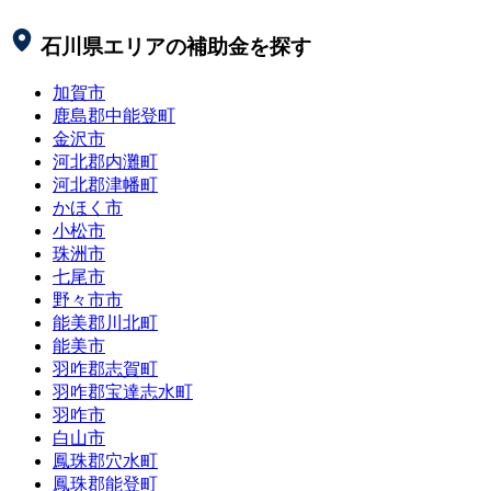
石川県
エリアの補助金を探す
加賀市
鹿島郡中能登町
金沢市
河北郡内灘町
河北郡津幡町
かほく市
小松市
珠洲市
七尾市
野々市市
能美郡川北町
能美市
羽咋郡志賀町
羽咋郡宝達志水町
羽咋市
白山市
鳳珠郡穴水町
鳳珠郡能登町