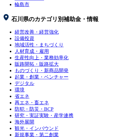
輪島市
石川県
のカテゴリ別補助金・情報
経営改善・経営強化
設備投資
地域活性・まちづくり
人材育成・雇用
生産性向上・業務効率化
販路開拓・販路拡大
ものづくり・新商品開発
起業・創業・ベンチャー
デジタル
環境
省エネ
再エネ・畜エネ
防犯・防災・BCP
研究・実証実験・産学連携
海外展開
観光・インバウンド
新規事業・第二創業