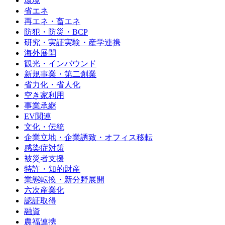
環境
省エネ
再エネ・畜エネ
防犯・防災・BCP
研究・実証実験・産学連携
海外展開
観光・インバウンド
新規事業・第二創業
省力化・省人化
空き家利用
事業承継
EV関連
文化・伝統
企業立地・企業誘致・オフィス移転
感染症対策
被災者支援
特許・知的財産
業態転換・新分野展開
六次産業化
認証取得
融資
農福連携