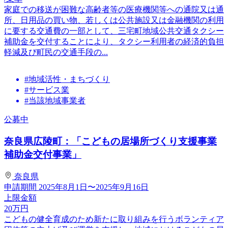
家庭での移送が困難な高齢者等の医療機関等への通院又は通
所、日用品の買い物、若しくは公共施設又は金融機関の利用
に要する交通費の一部として、三宅町地域公共交通タクシー
補助金を交付することにより、タクシー利用者の経済的負担
軽減及び町民の交通手段の...
#地域活性・まちづくり
#サービス業
#当該地域事業者
公募中
奈良県広陵町：「こどもの居場所づくり支援事業
補助金交付事業」
奈良県
申請期間
2025年8月1日〜2025年9月16日
上限金額
20
万円
こどもの健全育成のため新たに取り組みを行うボランティア