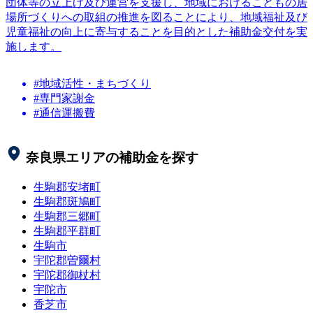
団体等の立上げ及び運営を支援し、地域におけるこどもの居
場所づくりへの取組の推進を図ることにより、地域福祉及び
児童福祉の向上に寄与することを目的とした補助金交付を実
施します。
#地域活性・まちづくり
#専門家謝金
#通信運搬費
奈良県
エリアの補助金を探す
生駒郡安堵町
生駒郡斑鳩町
生駒郡三郷町
生駒郡平群町
生駒市
宇陀郡曽爾村
宇陀郡御杖村
宇陀市
香芝市