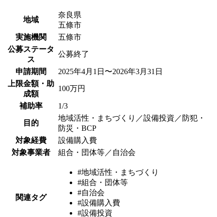
奈良県
地域
五條市
実施機関
五條市
公募ステータ
公募終了
ス
申請期間
2025年4月1日〜2026年3月31日
上限金額・助
100万円
成額
補助率
1/3
地域活性・まちづくり／設備投資／防犯・
目的
防災・BCP
対象経費
設備購入費
対象事業者
組合・団体等／自治会
#地域活性・まちづくり
#組合・団体等
#自治会
関連タグ
#設備購入費
#設備投資