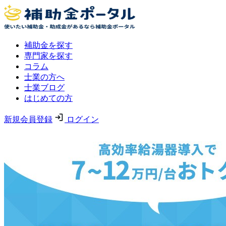
補助金を探す
専門家を探す
コラム
士業の方へ
士業ブログ
はじめての方
新規会員登録
ログイン