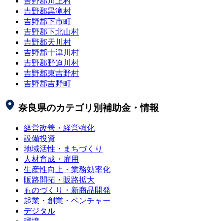
吉野郡川上村
吉野郡黒滝村
吉野郡下市町
吉野郡下北山村
吉野郡天川村
吉野郡十津川村
吉野郡野迫川村
吉野郡東吉野村
吉野郡吉野町
奈良県
のカテゴリ別補助金・情報
経営改善・経営強化
設備投資
地域活性・まちづくり
人材育成・雇用
生産性向上・業務効率化
販路開拓・販路拡大
ものづくり・新商品開発
起業・創業・ベンチャー
デジタル