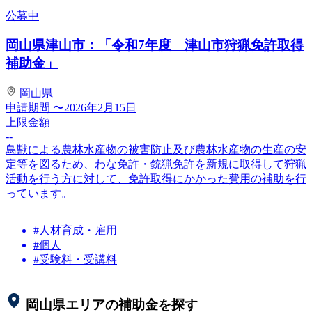
公募中
岡山県津山市：「令和7年度 津山市狩猟免許取得
補助金」
岡山県
申請期間
〜2026年2月15日
上限金額
--
鳥獣による農林水産物の被害防止及び農林水産物の生産の安
定等を図るため、わな免許・銃猟免許を新規に取得して狩猟
活動を行う方に対して、免許取得にかかった費用の補助を行
っています。
#人材育成・雇用
#個人
#受験料・受講料
岡山県
エリアの補助金を探す