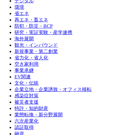
デジタル
環境
省エネ
再エネ・畜エネ
防犯・防災・BCP
研究・実証実験・産学連携
海外展開
観光・インバウンド
新規事業・第二創業
省力化・省人化
空き家利用
事業承継
EV関連
文化・伝統
企業立地・企業誘致・オフィス移転
感染症対策
被災者支援
特許・知的財産
業態転換・新分野展開
六次産業化
認証取得
融資