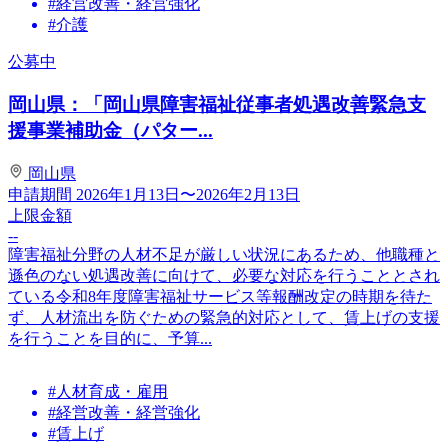
#経営改善・経営強化
#介護
公募中
岡山県：「岡山県障害福祉従事者処遇改善緊急支
援事業補助金（パター...
岡山県
申請期間
2026年1月13日〜2026年2月13日
上限金額
--
障害福祉分野の人材不足が厳しい状況にあるため、他職種と
遜色のない処遇改善に向けて、必要な対応を行うこととされ
ている令和8年度障害福祉サービス等報酬改定の時期を待た
ず、人材流出を防ぐための緊急的対応として、賃上げの支援
を行うことを目的に、予算...
#人材育成・雇用
#経営改善・経営強化
#賃上げ