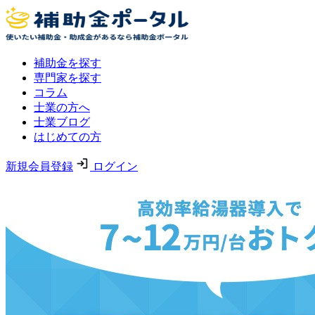
補助金を探す
専門家を探す
コラム
士業の方へ
士業ブログ
はじめての方
新規会員登録
ログイン