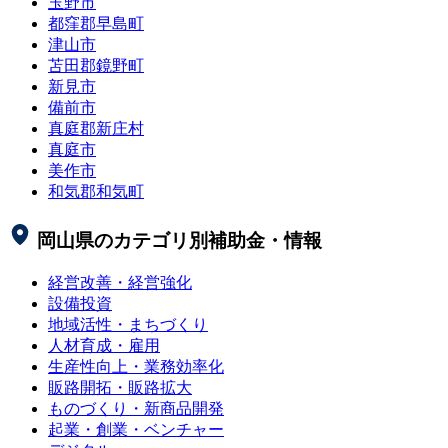
玉野市
都窪郡早島町
津山市
苫田郡鏡野町
新見市
備前市
真庭郡新庄村
真庭市
美作市
和気郡和気町
岡山県
のカテゴリ別補助金・情報
経営改善・経営強化
設備投資
地域活性・まちづくり
人材育成・雇用
生産性向上・業務効率化
販路開拓・販路拡大
ものづくり・新商品開発
起業・創業・ベンチャー