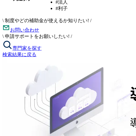
#法人
#利子
\
制度やどの補助金が使えるか知りたい!
/
お問い合わせ
\
申請サポートをお願いしたい!
/
専門家を探す
検索結果に戻る