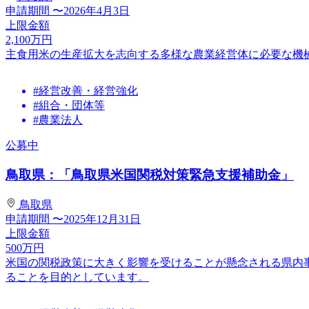
申請期間
〜2026年4月3日
上限金額
2,100
万円
主食用米の生産拡大を志向する多様な農業経営体に必要な機
#経営改善・経営強化
#組合・団体等
#農業法人
公募中
鳥取県：「鳥取県米国関税対策緊急支援補助金」
鳥取県
申請期間
〜2025年12月31日
上限金額
500
万円
米国の関税政策に大きく影響を受けることが懸念される県内
ることを目的としています。