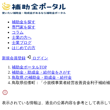
補助金を探す
専門家を探す
コラム
士業の方へ
士業ブログ
はじめての方
新規会員登録
ログイン
補助金ポータルTOP
補助金・助成金・給付金をさがす
鳥取県 の補助金・助成金・給付金
鳥取県伯耆町：「小規模事業者経営改善資金利子補給補
表示されている情報は、過去の公募内容を参考として表示し