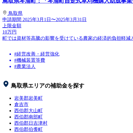
鳥取県琴浦町：「琴浦町自走式草刈機購入助成事業費補
鳥取県
申請期間
2025年3月1日〜2025年3月31日
上限金額
10
万円
町では資材等高騰の影響を受けている農家の経済的負担軽減
#経営改善・経営強化
#機械装置等費
#農業法人
鳥取県
エリアの補助金を探す
岩美郡岩美町
倉吉市
西伯郡大山町
西伯郡南部町
西伯郡日吉津村
西伯郡伯耆町