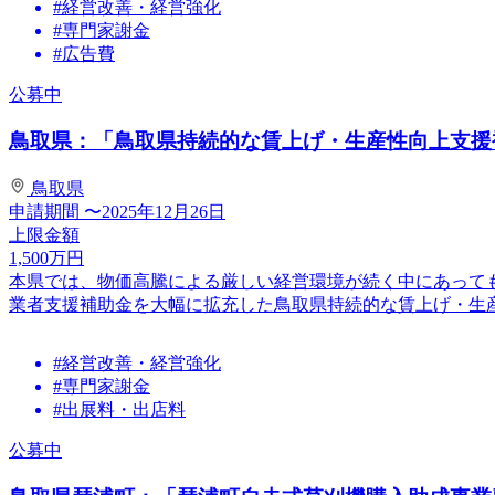
#経営改善・経営強化
#専門家謝金
#広告費
公募中
鳥取県：「鳥取県持続的な賃上げ・生産性向上支援
鳥取県
申請期間
〜2025年12月26日
上限金額
1,500
万円
本県では、物価高騰による厳しい経営環境が続く中にあって
業者支援補助金を大幅に拡充した鳥取県持続的な賃上げ・生産性
#経営改善・経営強化
#専門家謝金
#出展料・出店料
公募中