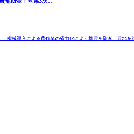
助金」≪第3次...
と、機械導入による農作業の省力化により離農を防ぎ、農地を