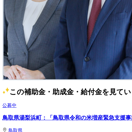
この補助金・助成金・給付金を見てい
公募中
鳥取県湯梨浜町：「鳥取県令和の米増産緊急支援事業
鳥取県