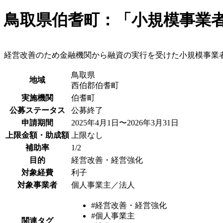
鳥取県伯耆町：「小規模事業
経営改善のため金融機関から融資の実行を受けた小規模事業
鳥取県
地域
西伯郡伯耆町
実施機関
伯耆町
公募ステータス
公募終了
申請期間
2025年4月1日〜2026年3月31日
上限金額・助成額
上限なし
補助率
1/2
目的
経営改善・経営強化
対象経費
利子
対象事業者
個人事業主／法人
#経営改善・経営強化
#個人事業主
関連タグ