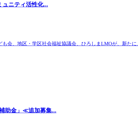
ュニティ活性化...
ども会、地区・学区社会福祉協議会、ひろしまLMOが、新たに
助金」≪追加募集...