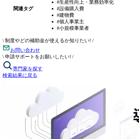
#生産性向上・業務効率化
関連タグ
#設備購入費
#建物費
#個人事業主
#小規模事業者
\
制度やどの補助金が使えるか知りたい!
/
お問い合わせ
\
申請サポートをお願いしたい!
/
専門家を探す
検索結果に戻る