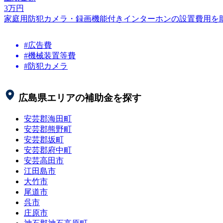
3
万円
家庭用防犯カメラ・録画機能付きインターホンの設置費用を
#広告費
#機械装置等費
#防犯カメラ
広島県
エリアの補助金を探す
安芸郡海田町
安芸郡熊野町
安芸郡坂町
安芸郡府中町
安芸高田市
江田島市
大竹市
尾道市
呉市
庄原市