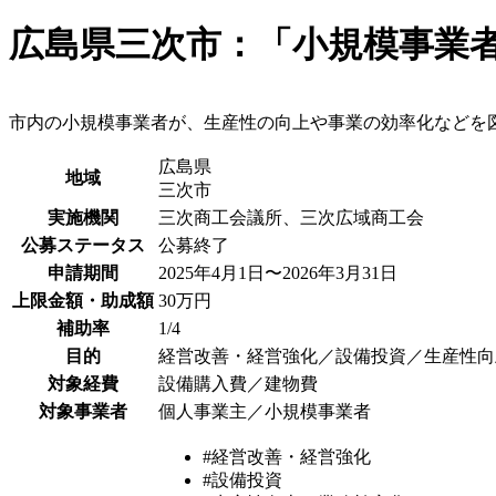
広島県三次市：「小規模事業
市内の小規模事業者が、生産性の向上や事業の効率化などを
広島県
地域
三次市
実施機関
三次商工会議所、三次広域商工会
公募ステータス
公募終了
申請期間
2025年4月1日〜2026年3月31日
上限金額・助成額
30万円
補助率
1/4
目的
経営改善・経営強化／設備投資／生産性向
対象経費
設備購入費／建物費
対象事業者
個人事業主／小規模事業者
#経営改善・経営強化
#設備投資