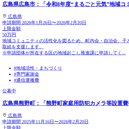
広島県広島市：「令和8年度“まるごと元気”地域コミ
広島県
申請期間
2026年1月26日〜2026年2月20日
上限金額
50
万円
地域コミュニティの活性化を図るため、町内会・自治会、子
取組を支援します。
※申請団体が所在する区の地域起こし推進課に申請してく...
#地域活性・まちづくり
#専門家謝金
#通信運搬費
公募中
広島県熊野町：「熊野町家庭用防犯カメラ等設置費補
広島県
申請期間
2025年11月16日〜2026年2月20日
上限金額