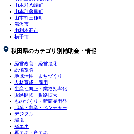
山本郡八峰町
山本郡藤里町
山本郡三種町
湯沢市
由利本荘市
横手市
秋田県
のカテゴリ別補助金・情報
経営改善・経営強化
設備投資
地域活性・まちづくり
人材育成・雇用
生産性向上・業務効率化
販路開拓・販路拡大
ものづくり・新商品開発
起業・創業・ベンチャー
デジタル
環境
省エネ
再エネ・畜エネ