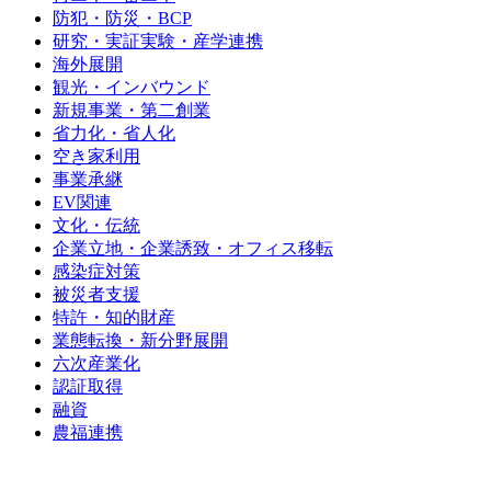
防犯・防災・BCP
研究・実証実験・産学連携
海外展開
観光・インバウンド
新規事業・第二創業
省力化・省人化
空き家利用
事業承継
EV関連
文化・伝統
企業立地・企業誘致・オフィス移転
感染症対策
被災者支援
特許・知的財産
業態転換・新分野展開
六次産業化
認証取得
融資
農福連携