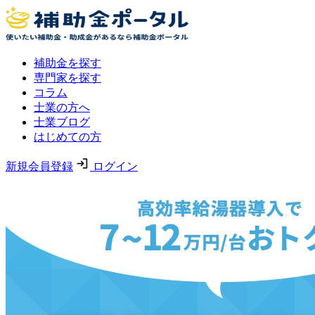
補助金を探す
専門家を探す
コラム
士業の方へ
士業ブログ
はじめての方
新規会員登録
ログイン