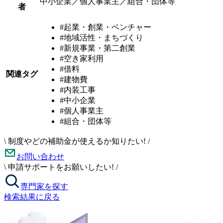
中小企業／個人事業主／組合・団体等
者
#起業・創業・ベンチャー
#地域活性・まちづくり
#新規事業・第二創業
#空き家利用
#借料
関連タグ
#建物費
#内装工事
#中小企業
#個人事業主
#組合・団体等
\
制度やどの補助金が使えるか知りたい!
/
お問い合わせ
\
申請サポートをお願いしたい!
/
専門家を探す
検索結果に戻る