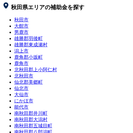
秋田県
エリアの補助金を探す
秋田市
大館市
男鹿市
雄勝郡羽後町
雄勝郡東成瀬村
潟上市
鹿角郡小坂町
鹿角市
北秋田郡上小阿仁村
北秋田市
仙北郡美郷町
仙北市
大仙市
にかほ市
能代市
南秋田郡井川町
南秋田郡大潟村
南秋田郡五城目町
南秋田郡八郎潟町