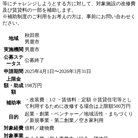
等にチャレンジしようとする方に対して、対象施設の改修費
及び賃貸料の一部を補助します。
※補助制度のご利用をお考えの方は、事前にお問い合わせく
ださい。
秋田県
地域
男鹿市
実施機関
男鹿市
公募ステ
公募終了
ータス
申請期間
2025年4月1日〜2026年3月31日
上限金
額・助成
198万円
額
・改装費：1/2 ・賃借料：定額 ※賃貸住宅等とし
補助率
て利用するために改修する場合は上限額500万円
起業・創業・ベンチャー／地域活性・まちづくり
目的
／新規事業・第二創業／空き家利用
対象経費
借料／建物費
対象事業