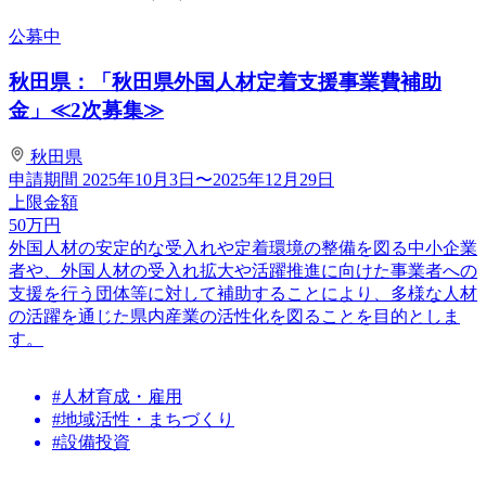
公募中
秋田県：「秋田県外国人材定着支援事業費補助
金」≪2次募集≫
秋田県
申請期間
2025年10月3日〜2025年12月29日
上限金額
50
万円
外国人材の安定的な受入れや定着環境の整備を図る中小企業
者や、外国人材の受入れ拡大や活躍推進に向けた事業者への
支援を行う団体等に対して補助することにより、多様な人材
の活躍を通じた県内産業の活性化を図ることを目的としま
す。
#人材育成・雇用
#地域活性・まちづくり
#設備投資