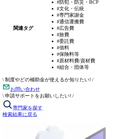
#防犯・防災・BCP
#文化・伝統
#専門家謝金
#通信運搬費
関連タグ
#広告費
#旅費
#委託費
#借料
#保険料等
#原材料費/資材費
#組合・団体等
\
制度やどの補助金が使えるか知りたい!
/
お問い合わせ
\
申請サポートをお願いしたい!
/
専門家を探す
検索結果に戻る