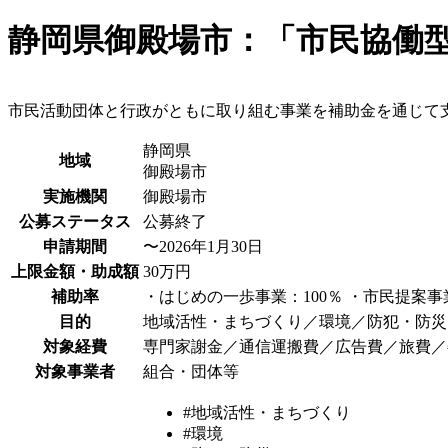
静岡県御殿場市：「市民協働
市民活動団体と行政がともに取り組む事業を補助金を通じて
静岡県
地域
御殿場市
実施機関
御殿場市
公募ステータス
公募終了
申請期間
〜2026年1月30日
上限金額・助成額
30万円
補助率
・はじめの一歩事業：100％ ・市民提案事
目的
地域活性・まちづくり／環境／防犯・防災
対象経費
専門家謝金／通信運搬費／広告費／旅費／
対象事業者
組合・団体等
#地域活性・まちづくり
#環境