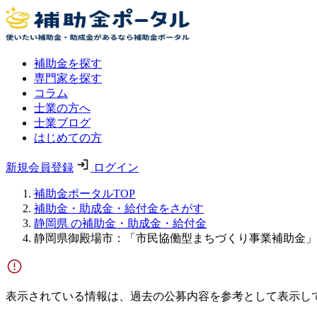
補助金を探す
専門家を探す
コラム
士業の方へ
士業ブログ
はじめての方
新規会員登録
ログイン
補助金ポータルTOP
補助金・助成金・給付金をさがす
静岡県 の補助金・助成金・給付金
静岡県御殿場市：「市民協働型まちづくり事業補助金」
表示されている情報は、過去の公募内容を参考として表示し