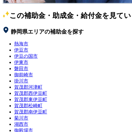
この補助金・助成金・給付金を見てい
静岡県
エリアの補助金を探す
熱海市
伊豆市
伊豆の国市
伊東市
磐田市
御前崎市
掛川市
賀茂郡河津町
賀茂郡西伊豆町
賀茂郡東伊豆町
賀茂郡松崎町
賀茂郡南伊豆町
菊川市
湖西市
御殿場市