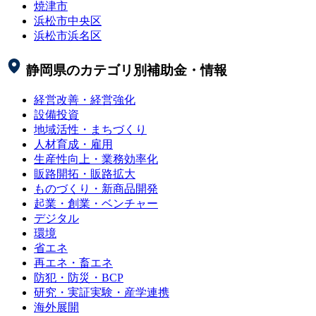
焼津市
浜松市中央区
浜松市浜名区
静岡県
のカテゴリ別補助金・情報
経営改善・経営強化
設備投資
地域活性・まちづくり
人材育成・雇用
生産性向上・業務効率化
販路開拓・販路拡大
ものづくり・新商品開発
起業・創業・ベンチャー
デジタル
環境
省エネ
再エネ・畜エネ
防犯・防災・BCP
研究・実証実験・産学連携
海外展開