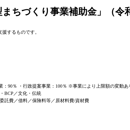
型まちづくり事業補助金」（令和
支援するものです。
業：90％ ・行政提案事業：100％ ※事業により上限額の変動あ
・BCP／文化・伝統
委託費／借料／保険料等／原材料費/資材費