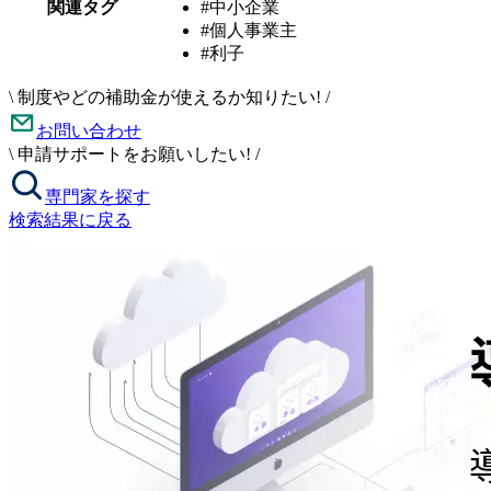
関連タグ
#中小企業
#個人事業主
#利子
\
制度やどの補助金が使えるか知りたい!
/
お問い合わせ
\
申請サポートをお願いしたい!
/
専門家を探す
検索結果に戻る