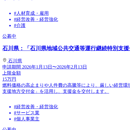
#人材育成・雇用
#経営改善・経営強化
#介護
公募中
石川県：「石川県地域公共交通等運行継続特別支援金」
石川県
申請期間
2026年1月13日〜2026年2月13日
上限金額
15
万円
燃料価格の高止まりや人件費の高騰等により、厳しい経営環
支援地方交付金」を活用し、支援金を交付します。
#経営改善・経営強化
#サービス業
#個人事業主
公募中