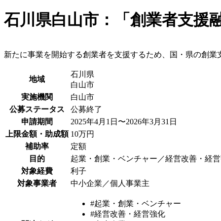
石川県白山市：「創業者支援
新たに事業を開始する創業者を支援するため、国・県の創業
石川県
地域
白山市
実施機関
白山市
公募ステータス
公募終了
申請期間
2025年4月1日〜2026年3月31日
上限金額・助成額
10万円
補助率
定額
目的
起業・創業・ベンチャー／経営改善・経営
対象経費
利子
対象事業者
中小企業／個人事業主
#起業・創業・ベンチャー
#経営改善・経営強化