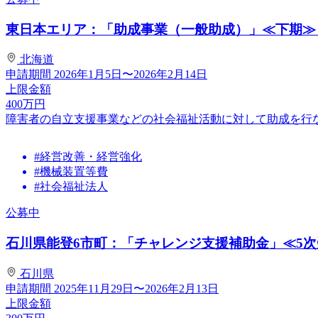
東日本エリア：「助成事業（一般助成）」≪下期≫
北海道
申請期間
2026年1月5日〜2026年2月14日
上限金額
400
万円
障害者の自立支援事業などの社会福祉活動に対して助成を行
#経営改善・経営強化
#機械装置等費
#社会福祉法人
公募中
石川県能登6市町：「チャレンジ支援補助金」≪5次
石川県
申請期間
2025年11月29日〜2026年2月13日
上限金額