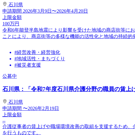
石川県
申請期間
2026年3月9日〜2026年4月20日
上限金額
100
万円
令和6年能登半島地震により影響を受けた地域の商店街等に
ことにより、商店街等の多様な機能の活性化と地域の持続的発展
#経営改善・経営強化
#地域活性・まちづくり
#被災者支援
公募中
石川県：「令和7年度石川県介護分野の職員の賃上げ・
石川県
申請期間
〜2026年2月19日
上限金額
--
介護従事者の賃上げや職場環境改善の取組を支援するため、
を行うものです。