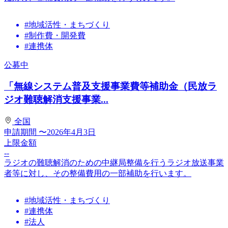
#地域活性・まちづくり
#制作費・開発費
#連携体
公募中
「無線システム普及支援事業費等補助金（民放ラ
ジオ難聴解消支援事業...
全国
申請期間
〜2026年4月3日
上限金額
--
ラジオの難聴解消のための中継局整備を行うラジオ放送事業
者等に対し、その整備費用の一部補助を行います。
#地域活性・まちづくり
#連携体
#法人