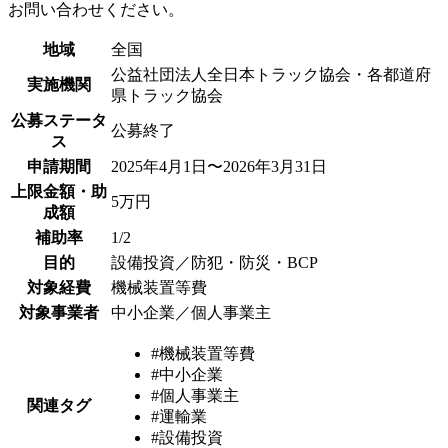
お問い合わせください。
地域
全国
公益社団法人全日本トラック協会・各都道府
実施機関
県トラック協会
公募ステータ
公募終了
ス
申請期間
2025年4月1日〜2026年3月31日
上限金額・助
5万円
成額
補助率
1/2
目的
設備投資／防犯・防災・BCP
対象経費
機械装置等費
対象事業者
中小企業／個人事業主
#機械装置等費
#中小企業
#個人事業主
関連タグ
#運輸業
#設備投資