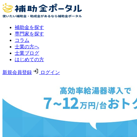
補助金を探す
専門家を探す
コラム
士業の方へ
士業ブログ
はじめての方
新規会員登録
ログイン