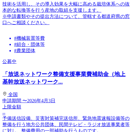
技術を活用し、その導入効果を大幅に高める栽培体系への抜
本的な転換等を行う産地の取組を支援します。
※申請書類やその提出方法について、管轄する都道府県の窓
口へご相談ください。
#機械装置等費
#組合・団体等
#農業団体
公募中
「放送ネットワーク整備支援事業費補助金（地上
基幹放送ネットワーク...
全国
申請期間
〜2026年4月3日
上限金額
--
予備送信設備、災害対策補完送信所、緊急地震速報設備等の
整備を行う地方公共団体、民間テレビ・ラジオ放送事業者等
に対し、整備費用の一部補助を行うものです。