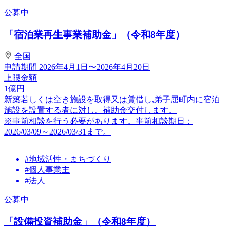
公募中
「宿泊業再生事業補助金」（令和8年度）
全国
申請期間
2026年4月1日〜2026年4月20日
上限金額
1
億円
新築若しくは空き施設を取得又は賃借し,弟子屈町内に宿泊
施設を設置する者に対し、補助金交付します。
※事前相談を行う必要があります。事前相談期日：
2026/03/09～2026/03/31まで。
#地域活性・まちづくり
#個人事業主
#法人
公募中
「設備投資補助金」（令和8年度）