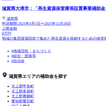
滋賀県大津市：「再生資源保管庫等設置事業補助金
滋賀県
申請期間
2025年4月1日〜2025年12月26日
上限金額
8
万円
地域の集団資源回収で集めた再生資源を収納するための保管
#地域活性・まちづくり
#組合・団体等
#自治会
滋賀県
エリアの補助金を探す
犬上郡甲良町
犬上郡多賀町
犬上郡豊郷町
愛知郡愛荘町