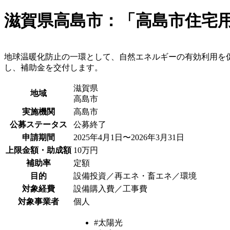
滋賀県高島市：「高島市住宅
地球温暖化防止の一環として、自然エネルギーの有効利用を
し、補助金を交付します。
滋賀県
地域
高島市
実施機関
高島市
公募ステータス
公募終了
申請期間
2025年4月1日〜2026年3月31日
上限金額・助成額
10万円
補助率
定額
目的
設備投資／再エネ・畜エネ／環境
対象経費
設備購入費／工事費
対象事業者
個人
#太陽光