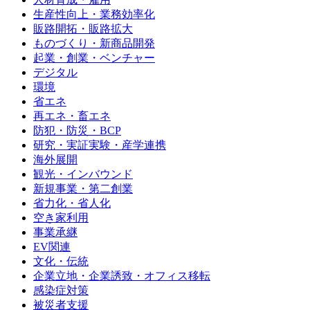
生産性向上・業務効率化
販路開拓・販路拡大
ものづくり・新商品開発
起業・創業・ベンチャー
デジタル
環境
省エネ
再エネ・畜エネ
防犯・防災・BCP
研究・実証実験・産学連携
海外展開
観光・インバウンド
新規事業・第二創業
省力化・省人化
空き家利用
事業承継
EV関連
文化・伝統
企業立地・企業誘致・オフィス移転
感染症対策
被災者支援