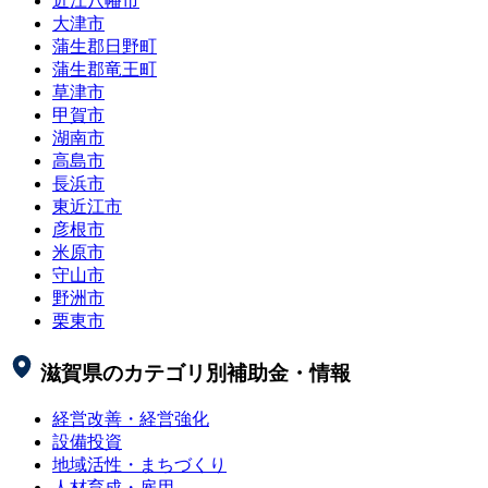
近江八幡市
大津市
蒲生郡日野町
蒲生郡竜王町
草津市
甲賀市
湖南市
高島市
長浜市
東近江市
彦根市
米原市
守山市
野洲市
栗東市
滋賀県
のカテゴリ別補助金・情報
経営改善・経営強化
設備投資
地域活性・まちづくり
人材育成・雇用