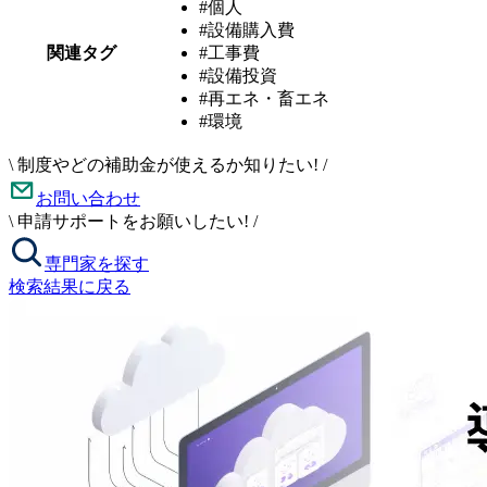
#個人
#設備購入費
関連タグ
#工事費
#設備投資
#再エネ・畜エネ
#環境
\
制度やどの補助金が使えるか知りたい!
/
お問い合わせ
\
申請サポートをお願いしたい!
/
専門家を探す
検索結果に戻る