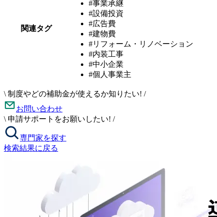
#事業承継
#設備投資
#広告費
関連タグ
#建物費
#リフォーム・リノベーション
#内装工事
#中小企業
#個人事業主
\
制度やどの補助金が使えるか知りたい!
/
お問い合わせ
\
申請サポートをお願いしたい!
/
専門家を探す
検索結果に戻る