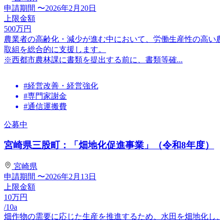
申請期間
〜2026年2月20日
上限金額
500
万円
農業者の⾼齢化・減少が進む中において、労働⽣産性の⾼い
取組を総合的に⽀援します。
※西都市農林課に書類を提出する前に、書類等確...
#経営改善・経営強化
#専門家謝金
#通信運搬費
公募中
宮崎県三股町：「畑地化促進事業」（令和8年度）
宮崎県
申請期間
〜2026年2月13日
上限金額
10
万円
/10a
畑作物の需要に応じた生産を推進するため、水田を畑地化し