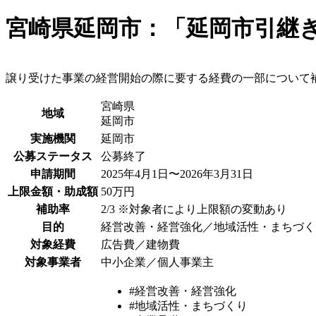
宮崎県延岡市：「延岡市引継
譲り受けた事業の経営開始の際に要する経費の一部について
宮崎県
地域
延岡市
実施機関
延岡市
公募ステータス
公募終了
申請期間
2025年4月1日〜2026年3月31日
上限金額・助成額
50万円
補助率
2/3 ※対象者により上限額の変動あり
目的
経営改善・経営強化／地域活性・まちづく
対象経費
広告費／建物費
対象事業者
中小企業／個人事業主
#経営改善・経営強化
#地域活性・まちづくり