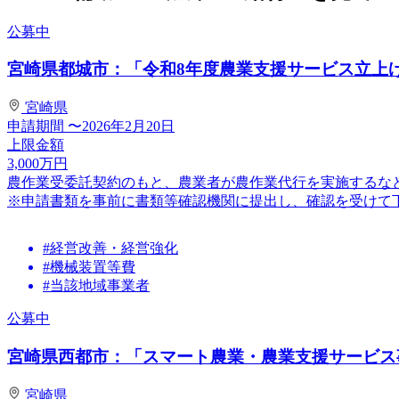
公募中
宮崎県都城市：「令和8年度農業支援サービス立上
宮崎県
申請期間
〜2026年2月20日
上限金額
3,000
万円
農作業受委託契約のもと、農業者が農作業代行を実施するな
※申請書類を事前に書類等確認機関に提出し、確認を受けて下さい。
#経営改善・経営強化
#機械装置等費
#当該地域事業者
公募中
宮崎県西都市：「スマート農業・農業支援サービス事
宮崎県