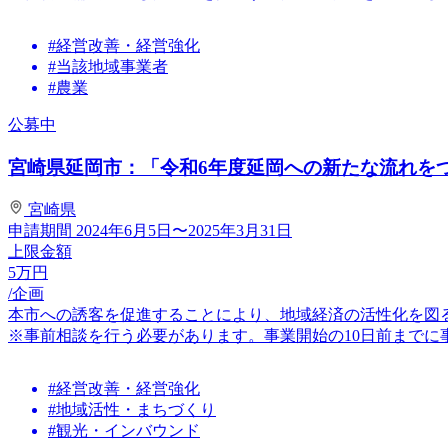
#経営改善・経営強化
#当該地域事業者
#農業
公募中
宮崎県延岡市：「令和6年度延岡への新たな流れをつく
宮崎県
申請期間
2024年6月5日〜2025年3月31日
上限金額
5
万円
/企画
本市への誘客を促進することにより、地域経済の活性化を図
※事前相談を行う必要があります。事業開始の10日前までに事
#経営改善・経営強化
#地域活性・まちづくり
#観光・インバウンド