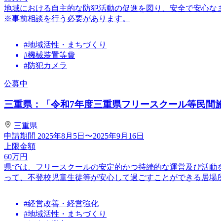
地域における自主的な防犯活動の促進を図り、安全で安心な
※事前相談を行う必要があります。
#地域活性・まちづくり
#機械装置等費
#防犯カメラ
公募中
三重県：「令和7年度三重県フリースクール等民間施設
三重県
申請期間
2025年8月5日〜2025年9月16日
上限金額
60
万円
県では、フリースクールの安定的かつ持続的な運営及び活動
って、不登校児童生徒等が安心して過ごすことができる居場所が
#経営改善・経営強化
#地域活性・まちづくり