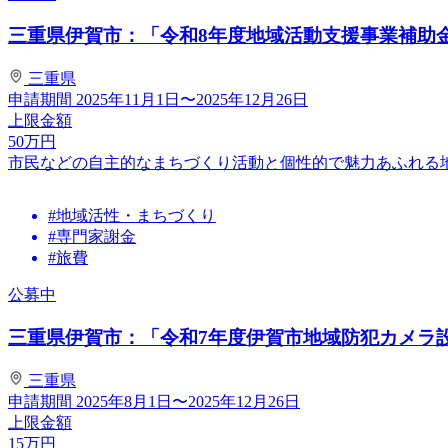
三重県伊賀市：「令和8年度地域活動支援事業補助
三重県
申請期間
2025年11月1日〜2025年12月26日
上限金額
50
万円
市民などの自主的なまちづくり活動と個性的で魅力あふれる
#地域活性・まちづくり
#専門家謝金
#旅費
公募中
三重県伊賀市：「令和7年度伊賀市地域防犯カメラ
三重県
申請期間
2025年8月1日〜2025年12月26日
上限金額
15
万円