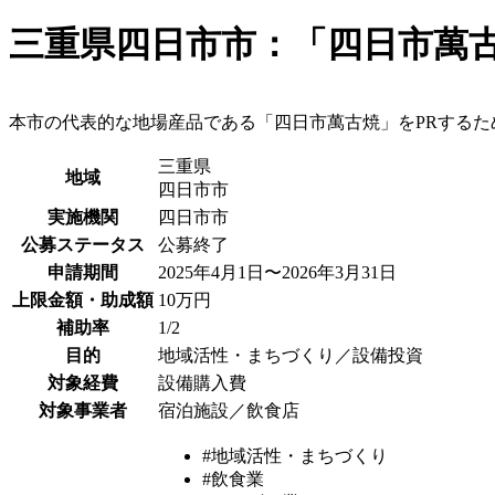
三重県四日市市：「四日市萬
本市の代表的な地場産品である「四日市萬古焼」をPRする
三重県
地域
四日市市
実施機関
四日市市
公募ステータス
公募終了
申請期間
2025年4月1日〜2026年3月31日
上限金額・助成額
10万円
補助率
1/2
目的
地域活性・まちづくり／設備投資
対象経費
設備購入費
対象事業者
宿泊施設／飲食店
#地域活性・まちづくり
#飲食業