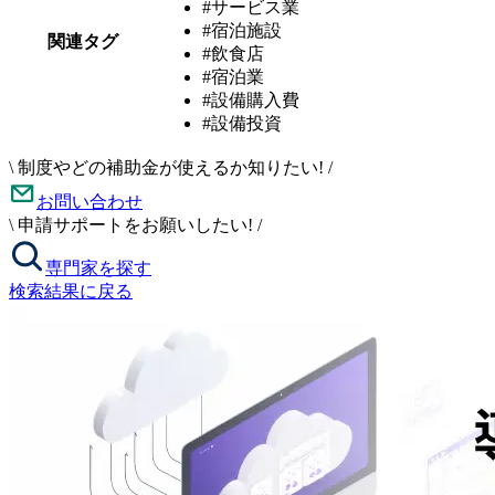
#サービス業
#宿泊施設
関連タグ
#飲食店
#宿泊業
#設備購入費
#設備投資
\
制度やどの補助金が使えるか知りたい!
/
お問い合わせ
\
申請サポートをお願いしたい!
/
専門家を探す
検索結果に戻る