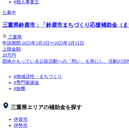
#個人事業主
公募中
三重県鈴鹿市：「鈴鹿市まちづくり応援補助金（まち
三重県
申請期間
2025年3月3日〜2025年3月31日
上限金額
20
万円
団体がもっている公益活動への「想い」を形にし、活動の活
#地域活性・まちづくり
#専門家謝金
#旅費
三重県
エリアの補助金を探す
伊賀市
伊勢市