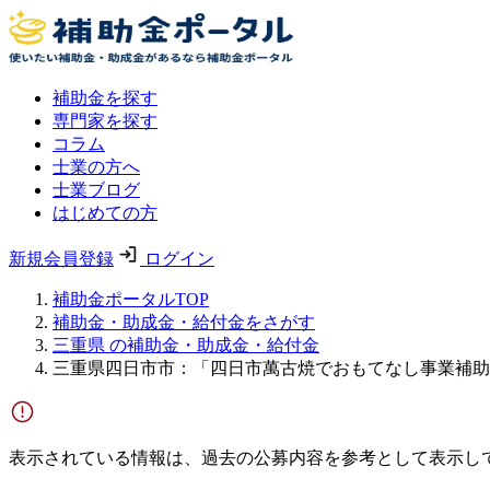
補助金を探す
専門家を探す
コラム
士業の方へ
士業ブログ
はじめての方
新規会員登録
ログイン
補助金ポータルTOP
補助金・助成金・給付金をさがす
三重県 の補助金・助成金・給付金
三重県四日市市：「四日市萬古焼でおもてなし事業補助
表示されている情報は、過去の公募内容を参考として表示し