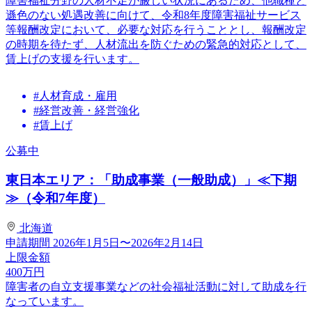
障害福祉分野の人材不足が厳しい状況にあるため、他職種と
遜色のない処遇改善に向けて、令和8年度障害福祉サービス
等報酬改定において、必要な対応を行うこととし、報酬改定
の時期を待たず、人材流出を防ぐための緊急的対応として、
賃上げの支援を行います。
#人材育成・雇用
#経営改善・経営強化
#賃上げ
公募中
東日本エリア：「助成事業（一般助成）」≪下期
≫（令和7年度）
北海道
申請期間
2026年1月5日〜2026年2月14日
上限金額
400
万円
障害者の自立支援事業などの社会福祉活動に対して助成を行
なっています。