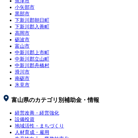
魚津市
小矢部市
黒部市
下新川郡朝日町
下新川郡入善町
高岡市
砺波市
富山市
中新川郡上市町
中新川郡立山町
中新川郡舟橋村
滑川市
南砺市
氷見市
富山県
のカテゴリ別補助金・情報
経営改善・経営強化
設備投資
地域活性・まちづくり
人材育成・雇用