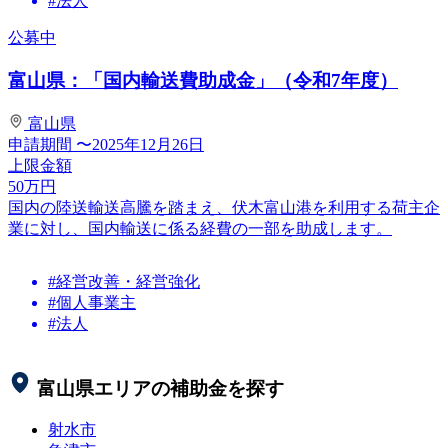
#法人
公募中
富山県：「国内輸送費助成金」（令和7年度）
富山県
申請期間
〜2025年12月26日
上限金額
50
万円
国内の陸送輸送高騰を踏まえ、伏木富山港を利用する荷主企
業に対し、国内輸送に係る経費の一部を助成します。
#経営改善・経営強化
#個人事業主
#法人
富山県
エリアの補助金を探す
射水市