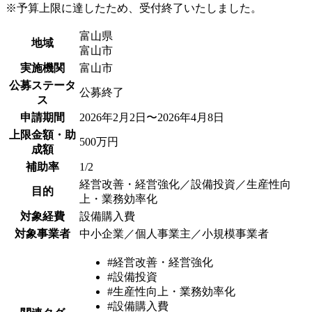
※予算上限に達したため、受付終了いたしました。
富山県
地域
富山市
実施機関
富山市
公募ステータ
公募終了
ス
申請期間
2026年2月2日〜2026年4月8日
上限金額・助
500万円
成額
補助率
1/2
経営改善・経営強化／設備投資／生産性向
目的
上・業務効率化
対象経費
設備購入費
対象事業者
中小企業／個人事業主／小規模事業者
#経営改善・経営強化
#設備投資
#生産性向上・業務効率化
#設備購入費