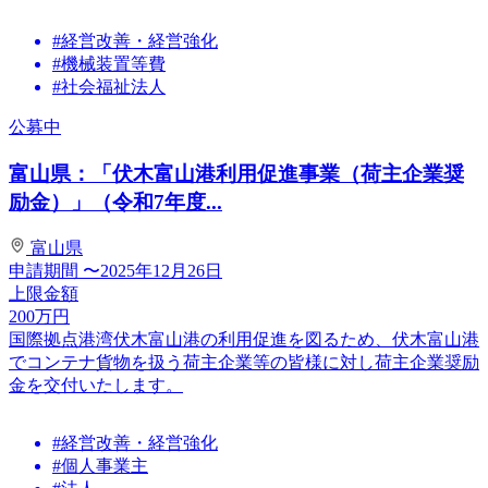
#経営改善・経営強化
#機械装置等費
#社会福祉法人
公募中
富山県：「伏木富山港利用促進事業（荷主企業奨
励金）」（令和7年度...
富山県
申請期間
〜2025年12月26日
上限金額
200
万円
国際拠点港湾伏木富山港の利用促進を図るため、伏木富山港
でコンテナ貨物を扱う荷主企業等の皆様に対し荷主企業奨励
金を交付いたします。
#経営改善・経営強化
#個人事業主