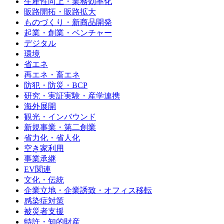
生産性向上・業務効率化
販路開拓・販路拡大
ものづくり・新商品開発
起業・創業・ベンチャー
デジタル
環境
省エネ
再エネ・畜エネ
防犯・防災・BCP
研究・実証実験・産学連携
海外展開
観光・インバウンド
新規事業・第二創業
省力化・省人化
空き家利用
事業承継
EV関連
文化・伝統
企業立地・企業誘致・オフィス移転
感染症対策
被災者支援
特許・知的財産