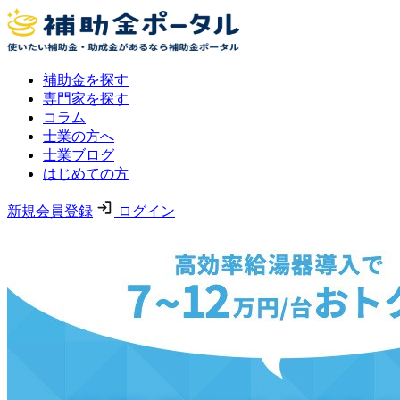
補助金を探す
専門家を探す
コラム
士業の方へ
士業ブログ
はじめての方
新規会員登録
ログイン