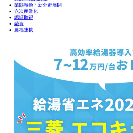
業態転換・新分野展開
六次産業化
認証取得
融資
農福連携