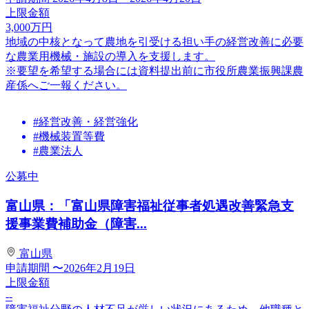
上限金額
3,000
万円
地域の中核となって農地を引受ける担い手の経営改善に必要
な農業用機械・施設の導入を支援します。
※要望を希望する場合には資料提出前に市役所農業振興課農
産係へご一報ください。
#経営改善・経営強化
#機械装置等費
#農業法人
公募中
富山県：「富山県障害福祉従事者処遇改善緊急支
援事業費補助金（障害...
富山県
申請期間
〜2026年2月19日
上限金額
--