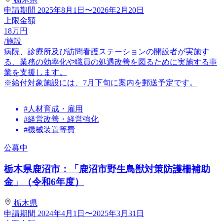
申請期間
2025年8月1日〜2026年2月20日
上限金額
18
万円
/施設
病院、診療所及び訪問看護ステーションの開設者が実施す
る、業務の効率化や職員の処遇改善を図るために実施する事
業を支援します。
※給付対象施設には、7月下旬に案内を郵送予定です。
#人材育成・雇用
#経営改善・経営強化
#機械装置等費
公募中
栃木県鹿沼市：「鹿沼市野生鳥獣対策防護柵補助
金」（令和6年度）
栃木県
申請期間
2024年4月1日〜2025年3月31日