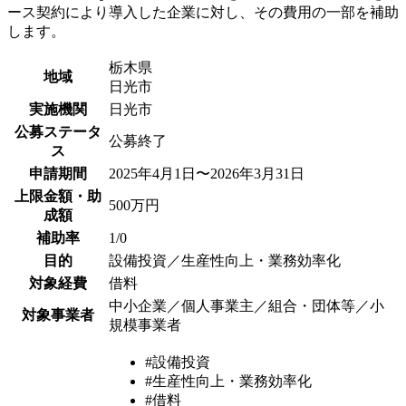
ース契約により導入した企業に対し、その費用の一部を補助
します。
栃木県
地域
日光市
実施機関
日光市
公募ステータ
公募終了
ス
申請期間
2025年4月1日〜2026年3月31日
上限金額・助
500万円
成額
補助率
1/0
目的
設備投資／生産性向上・業務効率化
対象経費
借料
中小企業／個人事業主／組合・団体等／小
対象事業者
規模事業者
#設備投資
#生産性向上・業務効率化
#借料