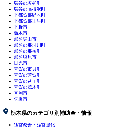
塩谷郡塩谷町
塩谷郡高根沢町
下都賀郡野木町
下都賀郡壬生町
下野市
栃木市
那須烏山市
那須郡那珂川町
那須郡那須町
那須塩原市
日光市
芳賀郡市貝町
芳賀郡芳賀町
芳賀郡益子町
芳賀郡茂木町
真岡市
矢板市
栃木県
のカテゴリ別補助金・情報
経営改善・経営強化