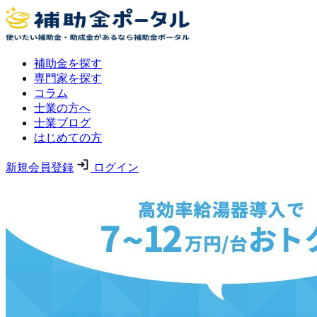
補助金を探す
専門家を探す
コラム
士業の方へ
士業ブログ
はじめての方
新規会員登録
ログイン