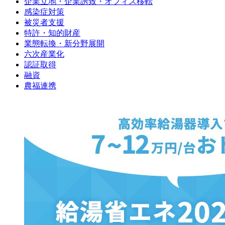
企業立地・企業誘致・オフィス移転
感染症対策
被災者支援
特許・知的財産
業態転換・新分野展開
六次産業化
認証取得
融資
農福連携