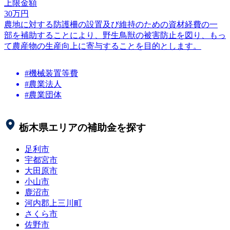
上限金額
30
万円
農地に対する防護柵の設置及び維持のための資材経費の一
部を補助することにより、野生鳥獣の被害防止を図り、もっ
て農産物の生産向上に寄与することを目的とします。
#機械装置等費
#農業法人
#農業団体
栃木県
エリアの補助金を探す
足利市
宇都宮市
大田原市
小山市
鹿沼市
河内郡上三川町
さくら市
佐野市