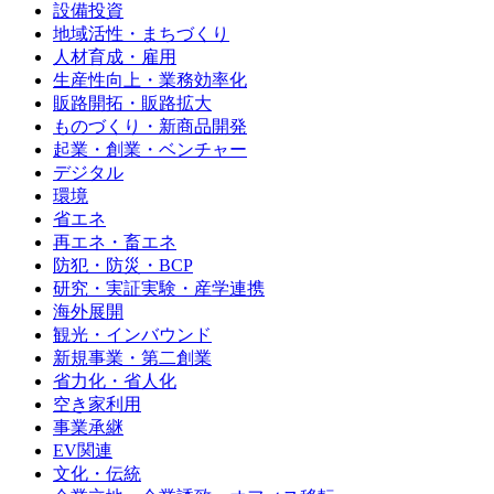
設備投資
地域活性・まちづくり
人材育成・雇用
生産性向上・業務効率化
販路開拓・販路拡大
ものづくり・新商品開発
起業・創業・ベンチャー
デジタル
環境
省エネ
再エネ・畜エネ
防犯・防災・BCP
研究・実証実験・産学連携
海外展開
観光・インバウンド
新規事業・第二創業
省力化・省人化
空き家利用
事業承継
EV関連
文化・伝統