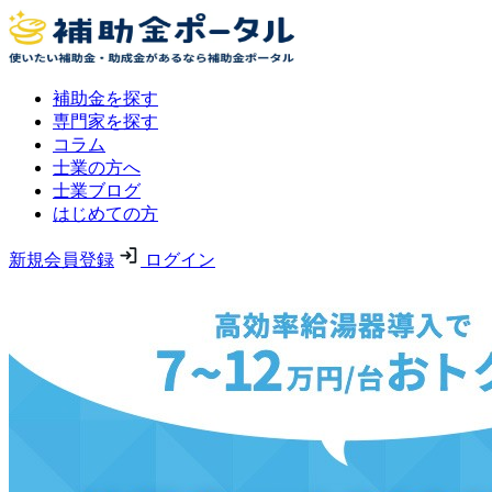
補助金を探す
専門家を探す
コラム
士業の方へ
士業ブログ
はじめての方
新規会員登録
ログイン