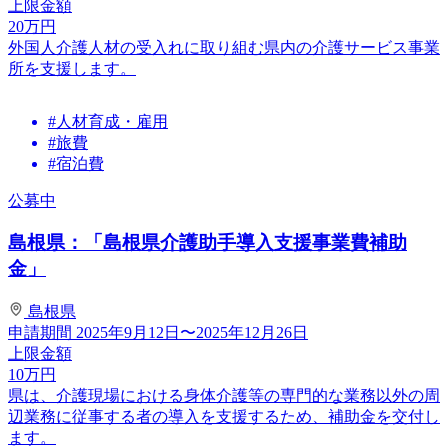
上限金額
20
万円
外国人介護人材の受入れに取り組む県内の介護サービス事業
所を支援します。
#人材育成・雇用
#旅費
#宿泊費
公募中
島根県：「島根県介護助手導入支援事業費補助
金」
島根県
申請期間
2025年9月12日〜2025年12月26日
上限金額
10
万円
県は、介護現場における身体介護等の専門的な業務以外の周
辺業務に従事する者の導入を支援するため、補助金を交付し
ます。