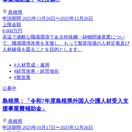
島根県
申請期間
2025年11月26日〜2025年12月26日
上限金額
8,000
万円
高温で過酷な職場環境である特殊鋼・鋳物関連産業につい
て、職場環境改善を支援し、もって製造現場の人材定着及び
人材確保を図ることを目的とします。
#人材育成・雇用
#経営改善・経営強化
#製造業
公募中
島根県：「令和7年度島根県外国人介護人材受入支
援事業費補助金」
島根県
申請期間
2025年10月17日〜2025年12月26日