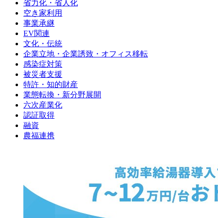
省力化・省人化
空き家利用
事業承継
EV関連
文化・伝統
企業立地・企業誘致・オフィス移転
感染症対策
被災者支援
特許・知的財産
業態転換・新分野展開
六次産業化
認証取得
融資
農福連携