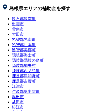
島根県
エリアの補助金を探す
飯石郡飯南町
出雲市
雲南市
大田市
邑智郡邑南町
邑智郡川本町
邑智郡美郷町
隠岐郡海士町
隠岐郡隠岐の島町
隠岐郡知夫村
隠岐郡西ノ島町
鹿足郡津和野町
鹿足郡吉賀町
江津市
仁多郡奥出雲町
浜田市
益田市
松江市