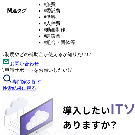
#旅費
関連タグ
#委託費
#借料
#人件費
#動画制作
#建設業
#組合・団体等
\
制度やどの補助金が使えるか知りたい!
/
お問い合わせ
\
申請サポートをお願いしたい!
/
専門家を探す
検索結果に戻る