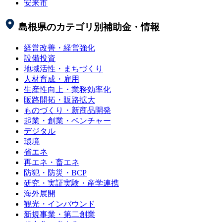
安来市
島根県
のカテゴリ別補助金・情報
経営改善・経営強化
設備投資
地域活性・まちづくり
人材育成・雇用
生産性向上・業務効率化
販路開拓・販路拡大
ものづくり・新商品開発
起業・創業・ベンチャー
デジタル
環境
省エネ
再エネ・畜エネ
防犯・防災・BCP
研究・実証実験・産学連携
海外展開
観光・インバウンド
新規事業・第二創業