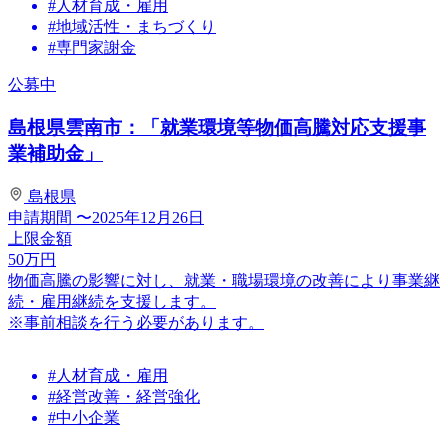
#人材育成・雇用
#地域活性・まちづくり
#専門家謝金
公募中
島根県雲南市：「就業環境等物価高騰対応支援事
業補助金」
島根県
申請期間
〜2025年12月26日
上限金額
50
万円
物価高騰の影響に対し、就業・職場環境の改善により事業継
続・雇用継続を支援します。
※事前相談を行う必要があります。
#人材育成・雇用
#経営改善・経営強化
#中小企業