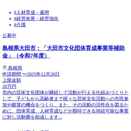
#人材育成・雇用
#経営改善・経営強化
#介護
公募中
島根県大田市：「大田市文化団体育成事業等補助
金」（令和7年度）
島根県
申請期間
〜2025年12月26日
上限金額
20
万円
市内の芸術文化団体が継続して活動が行える仕組みづくりと
して、子どもから高齢者まで様々な芸術文化活動への市民参
加や鑑賞の機会をつくり、また、その活動の活性化を図るた
めに、団体育成、人材育成などが期待できる持続可能な事業
に対し活動費を助成します...