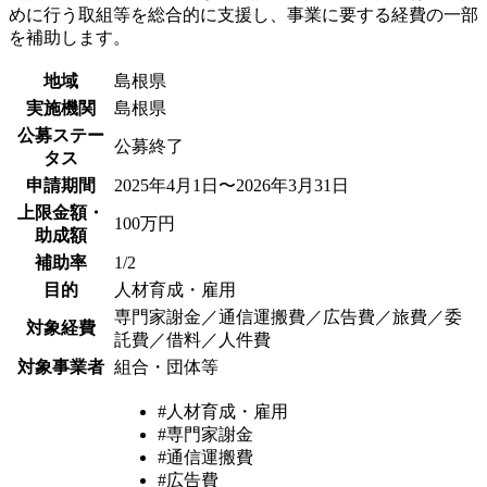
めに行う取組等を総合的に支援し、事業に要する経費の一部
を補助します。
地域
島根県
実施機関
島根県
公募ステー
公募終了
タス
申請期間
2025年4月1日〜2026年3月31日
上限金額・
100万円
助成額
補助率
1/2
目的
人材育成・雇用
専門家謝金／通信運搬費／広告費／旅費／委
対象経費
託費／借料／人件費
対象事業者
組合・団体等
#人材育成・雇用
#専門家謝金
#通信運搬費
#広告費