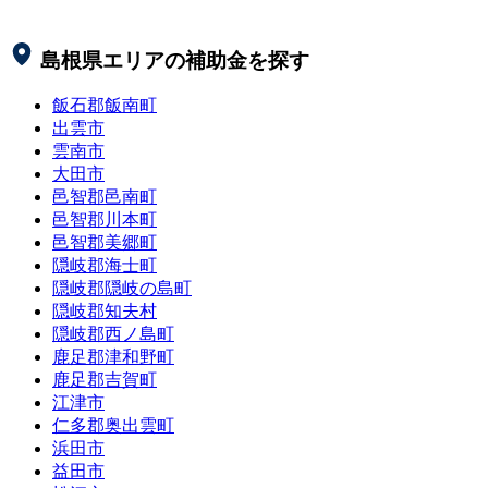
島根県
エリアの補助金を探す
飯石郡飯南町
出雲市
雲南市
大田市
邑智郡邑南町
邑智郡川本町
邑智郡美郷町
隠岐郡海士町
隠岐郡隠岐の島町
隠岐郡知夫村
隠岐郡西ノ島町
鹿足郡津和野町
鹿足郡吉賀町
江津市
仁多郡奥出雲町
浜田市
益田市