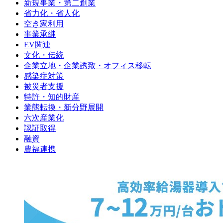
新規事業・第二創業
省力化・省人化
空き家利用
事業承継
EV関連
文化・伝統
企業立地・企業誘致・オフィス移転
感染症対策
被災者支援
特許・知的財産
業態転換・新分野展開
六次産業化
認証取得
融資
農福連携