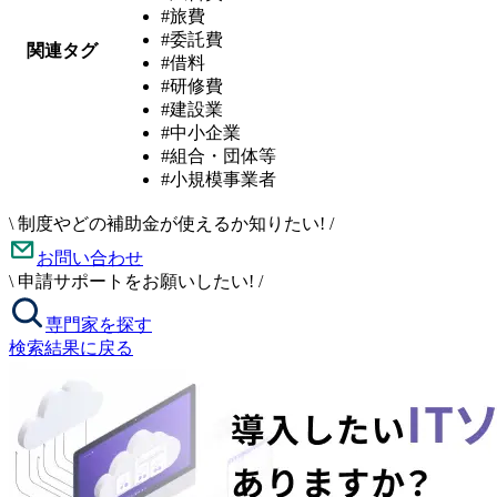
#旅費
#委託費
関連タグ
#借料
#研修費
#建設業
#中小企業
#組合・団体等
#小規模事業者
\
制度やどの補助金が使えるか知りたい!
/
お問い合わせ
\
申請サポートをお願いしたい!
/
専門家を探す
検索結果に戻る