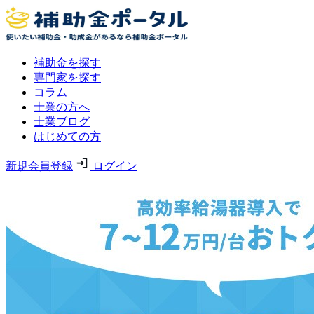
補助金を探す
専門家を探す
コラム
士業の方へ
士業ブログ
はじめての方
新規会員登録
ログイン