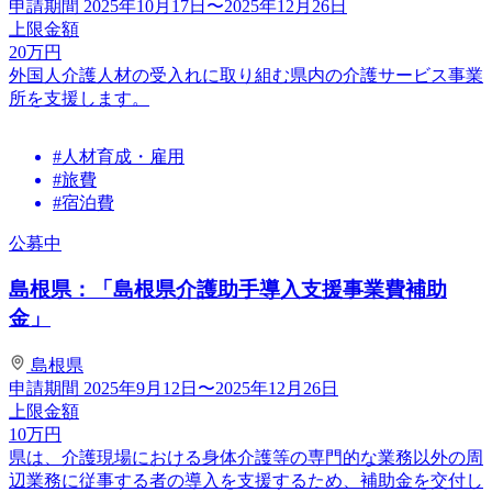
申請期間
2025年10月17日〜2025年12月26日
上限金額
20
万円
外国人介護人材の受入れに取り組む県内の介護サービス事業
所を支援します。
#人材育成・雇用
#旅費
#宿泊費
公募中
島根県：「島根県介護助手導入支援事業費補助
金」
島根県
申請期間
2025年9月12日〜2025年12月26日
上限金額
10
万円
県は、介護現場における身体介護等の専門的な業務以外の周
辺業務に従事する者の導入を支援するため、補助金を交付し