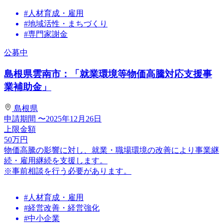
#人材育成・雇用
#地域活性・まちづくり
#専門家謝金
公募中
島根県雲南市：「就業環境等物価高騰対応支援事
業補助金」
島根県
申請期間
〜2025年12月26日
上限金額
50
万円
物価高騰の影響に対し、就業・職場環境の改善により事業継
続・雇用継続を支援します。
※事前相談を行う必要があります。
#人材育成・雇用
#経営改善・経営強化
#中小企業