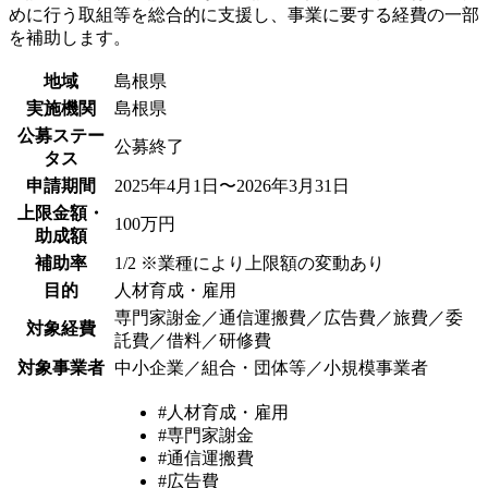
めに行う取組等を総合的に支援し、事業に要する経費の一部
を補助します。
地域
島根県
実施機関
島根県
公募ステー
公募終了
タス
申請期間
2025年4月1日〜2026年3月31日
上限金額・
100万円
助成額
補助率
1/2 ※業種により上限額の変動あり
目的
人材育成・雇用
専門家謝金／通信運搬費／広告費／旅費／委
対象経費
託費／借料／研修費
対象事業者
中小企業／組合・団体等／小規模事業者
#人材育成・雇用
#専門家謝金
#通信運搬費
#広告費