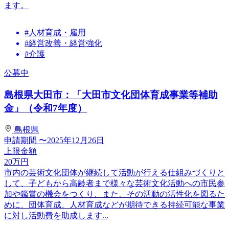
ます。
#人材育成・雇用
#経営改善・経営強化
#介護
公募中
島根県大田市：「大田市文化団体育成事業等補助
金」（令和7年度）
島根県
申請期間
〜2025年12月26日
上限金額
20
万円
市内の芸術文化団体が継続して活動が行える仕組みづくりと
して、子どもから高齢者まで様々な芸術文化活動への市民参
加や鑑賞の機会をつくり、また、その活動の活性化を図るた
めに、団体育成、人材育成などが期待できる持続可能な事業
に対し活動費を助成します...