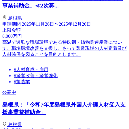
事業補助金」≪2次募...
島根県
申請期間
2025年11月26日〜2025年12月26日
上限金額
8,000
万円
高温で過酷な職場環境である特殊鋼・鋳物関連産業につい
て、職場環境改善を支援し、もって製造現場の人材定着及び
人材確保を図ることを目的とします。
#人材育成・雇用
#経営改善・経営強化
#製造業
公募中
島根県：「令和7年度島根県外国人介護人材受入支
援事業費補助金」
島根県