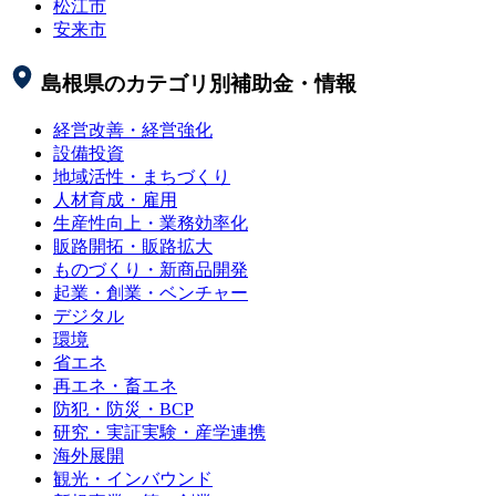
松江市
安来市
島根県
のカテゴリ別補助金・情報
経営改善・経営強化
設備投資
地域活性・まちづくり
人材育成・雇用
生産性向上・業務効率化
販路開拓・販路拡大
ものづくり・新商品開発
起業・創業・ベンチャー
デジタル
環境
省エネ
再エネ・畜エネ
防犯・防災・BCP
研究・実証実験・産学連携
海外展開
観光・インバウンド