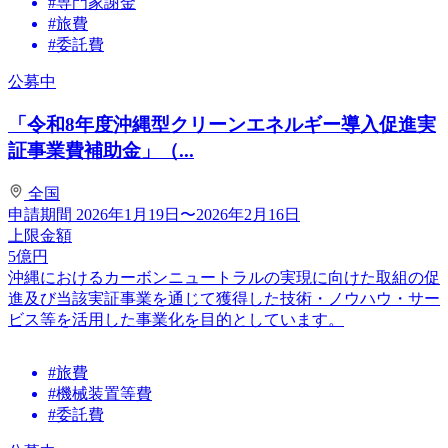
#専門家謝金
#旅費
#委託費
公募中
「令和8年度沖縄型クリーンエネルギー導入促進実
証事業費補助金」（...
全国
申請期間
2026年1月19日〜2026年2月16日
上限金額
5
億円
沖縄におけるカーボンニュートラルの実現に向けた取組の促
進及び当該実証事業を通じて獲得した技術・ノウハウ・サー
ビス等を活用した事業化を目的としています。
#旅費
#機械装置等費
#委託費