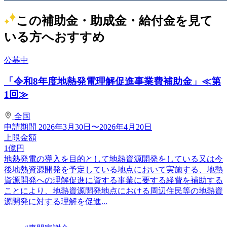
この補助金・助成金・給付金を見て
いる方へおすすめ
公募中
「令和8年度地熱発電理解促進事業費補助金」≪第
1回≫
全国
申請期間
2026年3月30日〜2026年4月20日
上限金額
1
億円
地熱発電の導入を目的として地熱資源開発をしている又は今
後地熱資源開発を予定している地点において実施する、地熱
資源開発への理解促進に資する事業に要する経費を補助する
ことにより、地熱資源開発地点における周辺住民等の地熱資
源開発に対する理解を促進...