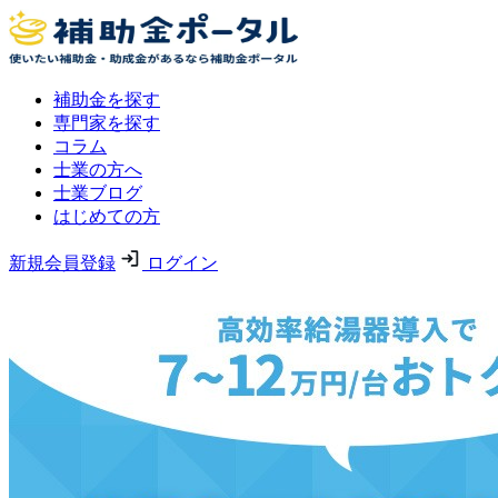
補助金を探す
専門家を探す
コラム
士業の方へ
士業ブログ
はじめての方
新規会員登録
ログイン