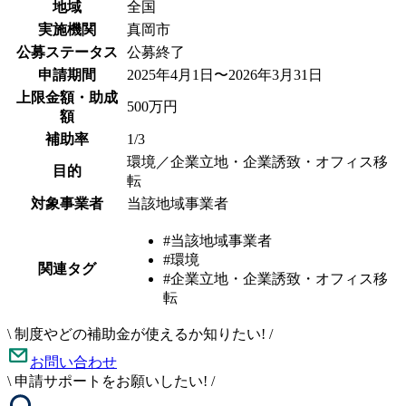
地域
全国
実施機関
真岡市
公募ステータス
公募終了
申請期間
2025年4月1日〜2026年3月31日
上限金額・助成
500万円
額
補助率
1/3
環境／企業立地・企業誘致・オフィス移
目的
転
対象事業者
当該地域事業者
#当該地域事業者
#環境
関連タグ
#企業立地・企業誘致・オフィス移
転
\
制度やどの補助金が使えるか知りたい!
/
お問い合わせ
\
申請サポートをお願いしたい!
/