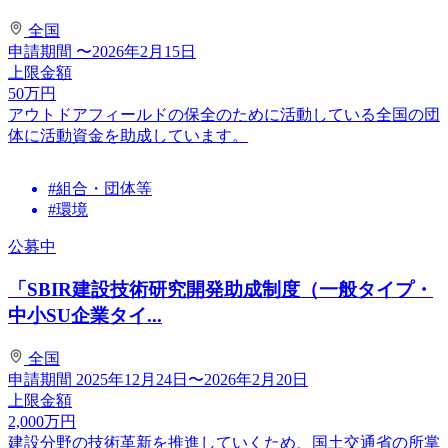
全国
申請期間
〜2026年2月15日
上限金額
50
万円
アウトドアフィールドの保全のために活動している全国の団
体に活動資金を助成しています。
#組合・団体等
#環境
公募中
「SBIR建設技術研究開発助成制度（一般タイプ・
中小SU企業タイ...
全国
申請期間
2025年12月24日〜2026年2月20日
上限金額
2,000
万円
建設分野の技術革新を推進していくため、国土交通省の所掌