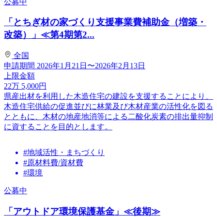
公募中
「とちぎ材の家づくり支援事業費補助金（増築・
改築）」≪第4期第2...
全国
申請期間
2026年1月21日〜2026年2月13日
上限金額
22
万
5,000
円
県産出材を利用した木造住宅の建設を支援することにより、
木造住宅供給の促進並びに林業及び木材産業の活性化を図る
とともに、木材の地産地消等による二酸化炭素の排出量抑制
に資することを目的とします。
#地域活性・まちづくり
#原材料費/資材費
#環境
公募中
「アウトドア環境保護基金」≪後期≫