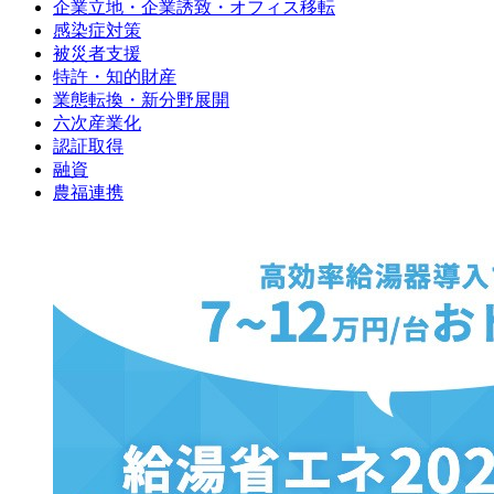
企業立地・企業誘致・オフィス移転
感染症対策
被災者支援
特許・知的財産
業態転換・新分野展開
六次産業化
認証取得
融資
農福連携