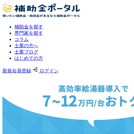
補助金を探す
専門家を探す
コラム
士業の方へ
士業ブログ
はじめての方
新規会員登録
ログイン