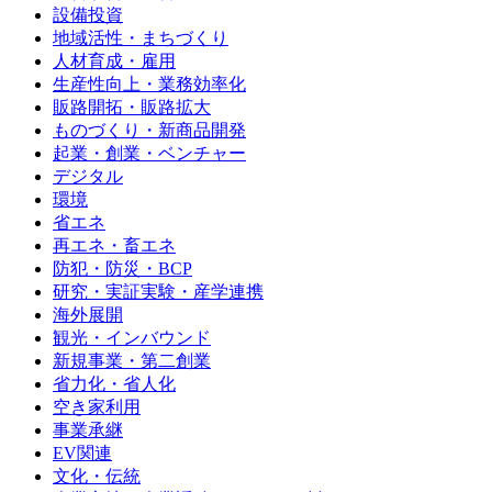
設備投資
地域活性・まちづくり
人材育成・雇用
生産性向上・業務効率化
販路開拓・販路拡大
ものづくり・新商品開発
起業・創業・ベンチャー
デジタル
環境
省エネ
再エネ・畜エネ
防犯・防災・BCP
研究・実証実験・産学連携
海外展開
観光・インバウンド
新規事業・第二創業
省力化・省人化
空き家利用
事業承継
EV関連
文化・伝統