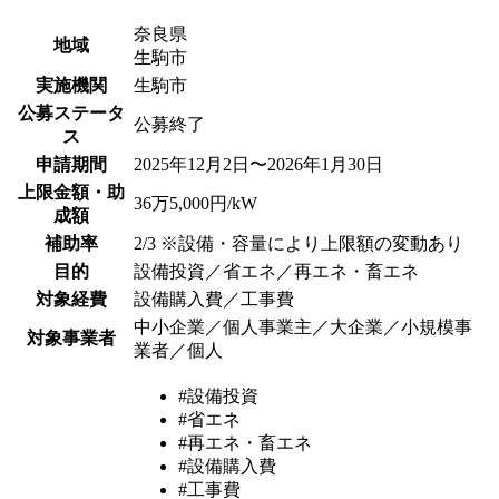
奈良県
地域
生駒市
実施機関
生駒市
公募ステータ
公募終了
ス
申請期間
2025年12月2日〜2026年1月30日
上限金額・助
36万5,000円/kW
成額
補助率
2/3 ※設備・容量により上限額の変動あり
目的
設備投資／省エネ／再エネ・畜エネ
対象経費
設備購入費／工事費
中小企業／個人事業主／大企業／小規模事
対象事業者
業者／個人
#設備投資
#省エネ
#再エネ・畜エネ
#設備購入費
#工事費