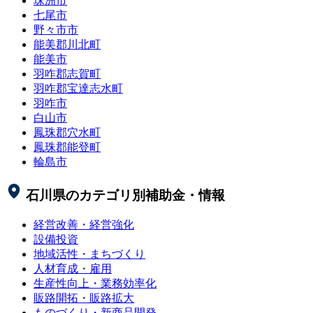
珠洲市
七尾市
野々市市
能美郡川北町
能美市
羽咋郡志賀町
羽咋郡宝達志水町
羽咋市
白山市
鳳珠郡穴水町
鳳珠郡能登町
輪島市
石川県
のカテゴリ別補助金・情報
経営改善・経営強化
設備投資
地域活性・まちづくり
人材育成・雇用
生産性向上・業務効率化
販路開拓・販路拡大
ものづくり・新商品開発