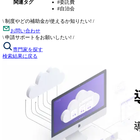
関連タグ
#委託費
#自治会
\
制度やどの補助金が使えるか知りたい!
/
お問い合わせ
\
申請サポートをお願いしたい!
/
専門家を探す
検索結果に戻る