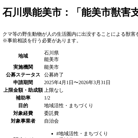
石川県能美市：「能美市獣害
クマ等の野生動物が人の生活圏内に出没することによる獣害
※事前相談を行う必要があります。
石川県
地域
能美市
実施機関
能美市
公募ステータス
公募終了
申請期間
2025年4月1日〜2026年3月31日
上限金額・助成額
上限なし
補助率
1/2
目的
地域活性・まちづくり
対象経費
委託費
対象事業者
自治会
#地域活性・まちづくり