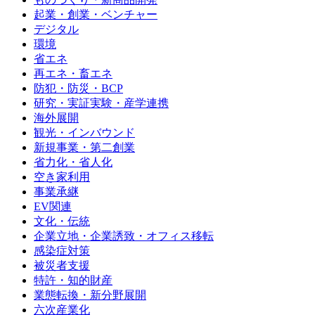
起業・創業・ベンチャー
デジタル
環境
省エネ
再エネ・畜エネ
防犯・防災・BCP
研究・実証実験・産学連携
海外展開
観光・インバウンド
新規事業・第二創業
省力化・省人化
空き家利用
事業承継
EV関連
文化・伝統
企業立地・企業誘致・オフィス移転
感染症対策
被災者支援
特許・知的財産
業態転換・新分野展開
六次産業化