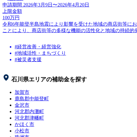
申請期間
2026年3月9日〜2026年4月20日
上限金額
100
万円
令和6年能登半島地震により影響を受けた地域の商店街等に
ことにより、商店街等の多様な機能の活性化と地域の持続的発展
#経営改善・経営強化
#地域活性・まちづくり
#被災者支援
石川県
エリアの補助金を探す
加賀市
鹿島郡中能登町
金沢市
河北郡内灘町
河北郡津幡町
かほく市
小松市