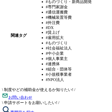
#ものづくり・新商品開発
#専門家謝金
#通信運搬費
#機械装置等費
#外注費
#DX
#賃上げ
関連タグ
#雇用拡大
#ものづくり
#社会福祉法人
#中小企業
#個人事業主
#連携体
#組合・団体等
#小規模事業者
#NPO法人
\
制度やどの補助金が使えるか知りたい!
/
お問い合わせ
\
申請サポートをお願いしたい!
/