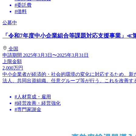
#委託費
#借料
公募中
「令和7年度中小企業組合等課題対応支援事業」≪第
全国
申請期間
2025年3月3日〜2025年3月31日
上限金額
2,000
万円
中小企業者が経済的・社会的環境の変化に対応するため、新
法人、共同出資組織、任意グループ等が行う、これを改善するた
#人材育成・雇用
#経営改善・経営強化
#専門家謝金