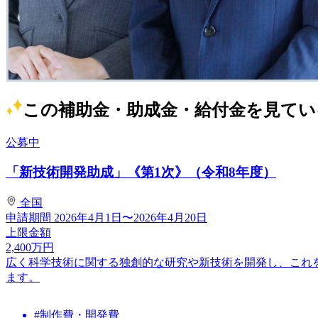
この補助金・助成金・給付金を見てい
公募中
「新技術開発助成」《第1次》（令和8年度）
全国
申請期間
2026年4月1日〜2026年4月20日
上限金額
2,400
万円
広く科学技術に関する独創的な研究や新技術を開発し、これ
ます。
#制作費・開発費