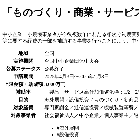
「ものづくり・商業・サービス
中小企業・小規模事業者が今後複数年にわたる相次ぐ制度変
等に要する経費の一部を補助する事業を行うことにより、中
地域
全国
実施機関
全国中小企業団体中央会
公募ステータス
公募終了
申請期間
2026年4月3日〜2026年5月8日
上限金額・助成額
3,000万円
補助率
・製品・サービス高付加価値化枠：1/2・2/3
目的
海外展開／設備投資／ものづくり・新商品
対象経費
専門家謝金／通信運搬費／機械装置等費／
対象事業者
社会福祉法人／中小企業／個人事業主／連
#海外展開
#設備投資