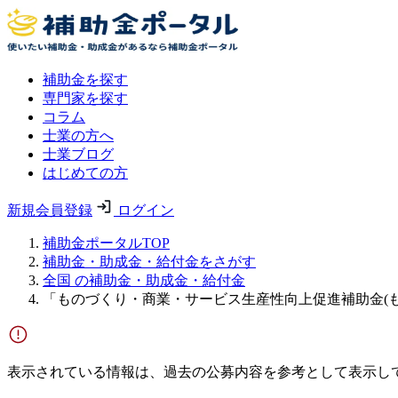
補助金を探す
専門家を探す
コラム
士業の方へ
士業ブログ
はじめての方
新規会員登録
ログイン
補助金ポータルTOP
補助金・助成金・給付金をさがす
全国 の補助金・助成金・給付金
「ものづくり・商業・サービス生産性向上促進補助金(も
表示されている情報は、過去の公募内容を参考として表示し