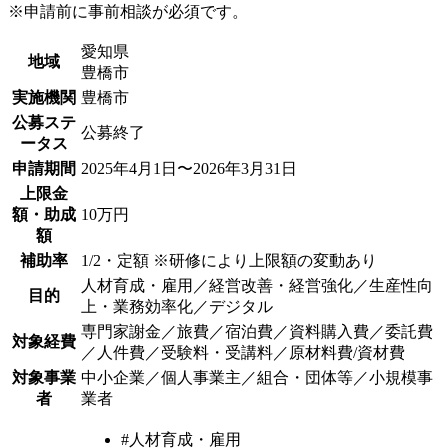
※申請前に事前相談が必須です。
愛知県
地域
豊橋市
実施機関
豊橋市
公募ステ
公募終了
ータス
申請期間
2025年4月1日〜2026年3月31日
上限金
額・助成
10万円
額
補助率
1/2・定額 ※研修により上限額の変動あり
人材育成・雇用／経営改善・経営強化／生産性向
目的
上・業務効率化／デジタル
専門家謝金／旅費／宿泊費／資料購入費／委託費
対象経費
／人件費／受験料・受講料／原材料費/資材費
対象事業
中小企業／個人事業主／組合・団体等／小規模事
者
業者
#人材育成・雇用