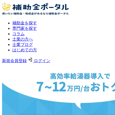
補助金を探す
専門家を探す
コラム
士業の方へ
士業ブログ
はじめての方
新規会員登録
ログイン