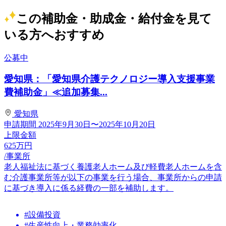
この補助金・助成金・給付金を見て
いる方へおすすめ
公募中
愛知県：「愛知県介護テクノロジー導入支援事業
費補助金」≪追加募集...
愛知県
申請期間
2025年9月30日〜2025年10月20日
上限金額
625
万円
/事業所
老人福祉法に基づく養護老人ホーム及び軽費老人ホームを含
む介護事業所等が以下の事業を行う場合、事業所からの申請
に基づき導入に係る経費の一部を補助します。
#設備投資
#生産性向上・業務効率化