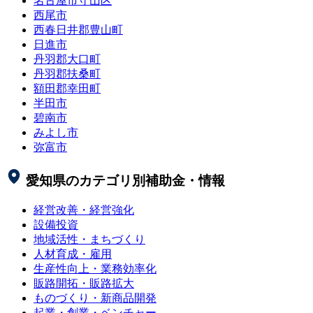
名古屋市守山区
西尾市
西春日井郡豊山町
日進市
丹羽郡大口町
丹羽郡扶桑町
額田郡幸田町
半田市
碧南市
みよし市
弥富市
愛知県
のカテゴリ別補助金・情報
経営改善・経営強化
設備投資
地域活性・まちづくり
人材育成・雇用
生産性向上・業務効率化
販路開拓・販路拡大
ものづくり・新商品開発
起業・創業・ベンチャー