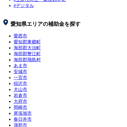
#デジタル
愛知県
エリアの補助金を探す
愛西市
愛知郡東郷町
海部郡大治町
海部郡蟹江町
海部郡飛島村
あま市
安城市
一宮市
稲沢市
犬山市
岩倉市
大府市
岡崎市
尾張旭市
春日井市
蒲郡市