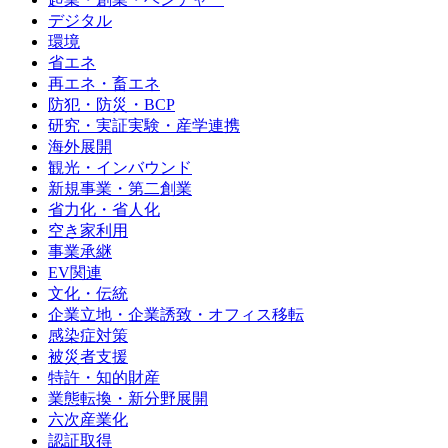
デジタル
環境
省エネ
再エネ・畜エネ
防犯・防災・BCP
研究・実証実験・産学連携
海外展開
観光・インバウンド
新規事業・第二創業
省力化・省人化
空き家利用
事業承継
EV関連
文化・伝統
企業立地・企業誘致・オフィス移転
感染症対策
被災者支援
特許・知的財産
業態転換・新分野展開
六次産業化
認証取得