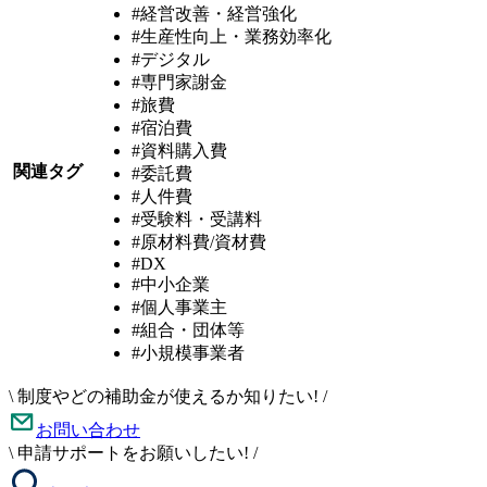
#経営改善・経営強化
#生産性向上・業務効率化
#デジタル
#専門家謝金
#旅費
#宿泊費
#資料購入費
関連タグ
#委託費
#人件費
#受験料・受講料
#原材料費/資材費
#DX
#中小企業
#個人事業主
#組合・団体等
#小規模事業者
\
制度やどの補助金が使えるか知りたい!
/
お問い合わせ
\
申請サポートをお願いしたい!
/