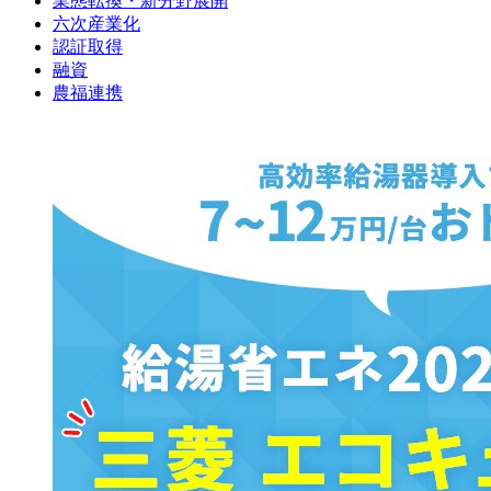
業態転換・新分野展開
六次産業化
認証取得
融資
農福連携