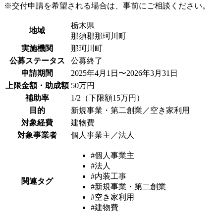
※交付申請を希望される場合は、事前にご相談ください。
栃木県
地域
那須郡那珂川町
実施機関
那珂川町
公募ステータス
公募終了
申請期間
2025年4月1日〜2026年3月31日
上限金額・助成額
50万円
補助率
1/2（下限額15万円）
目的
新規事業・第二創業／空き家利用
対象経費
建物費
対象事業者
個人事業主／法人
#個人事業主
#法人
#内装工事
関連タグ
#新規事業・第二創業
#空き家利用
#建物費