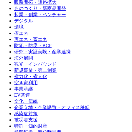
販路開拓・販路拡大
ものづくり・新商品開発
起業・創業・ベンチャー
デジタル
環境
省エネ
再エネ・畜エネ
防犯・防災・BCP
研究・実証実験・産学連携
海外展開
観光・インバウンド
新規事業・第二創業
省力化・省人化
空き家利用
事業承継
EV関連
文化・伝統
企業立地・企業誘致・オフィス移転
感染症対策
被災者支援
特許・知的財産