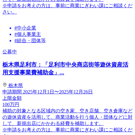
※申請をお考えの方は、事前に商業にぎわい課にご相談くだ
さい。
#中小企業
#個人事業主
#組合・団体等
公募中
栃木県足利市：「足利市中央商店街等遊休資産活
用支援事業費補助金」...
栃木県
申請期間
2025年12月1日〜2025年12月26日
上限金額
100
万円
補助の対象となる区域内の空き家、空き店舗、空き倉庫など
の遊休資産を活用して、商業活動を行う個人・団体などに対
して、新規出店にかかわる経費を補助します。
※申請をお考えの方は、事前に商業にぎわい課にご相談くだ