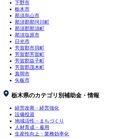
下野市
栃木市
那須烏山市
那須郡那珂川町
那須郡那須町
那須塩原市
日光市
芳賀郡市貝町
芳賀郡芳賀町
芳賀郡益子町
芳賀郡茂木町
真岡市
矢板市
栃木県
のカテゴリ別補助金・情報
経営改善・経営強化
設備投資
地域活性・まちづくり
人材育成・雇用
生産性向上・業務効率化