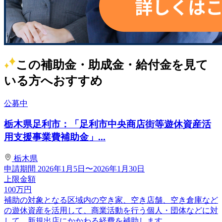
この補助金・助成金・給付金を見て
いる方へおすすめ
公募中
栃木県足利市：「足利市中央商店街等遊休資産活
用支援事業費補助金」...
栃木県
申請期間
2026年1月5日〜2026年1月30日
上限金額
100
万円
補助の対象となる区域内の空き家、空き店舗、空き倉庫など
の遊休資産を活用して、商業活動を行う個人・団体などに対
して、新規出店にかかわる経費を補助します。