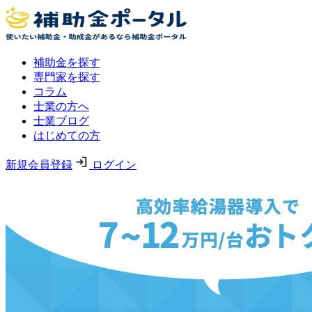
補助金を探す
専門家を探す
コラム
士業の方へ
士業ブログ
はじめての方
新規会員登録
ログイン