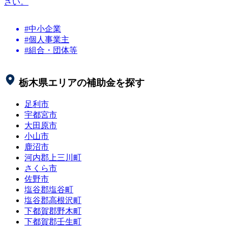
さい。
#中小企業
#個人事業主
#組合・団体等
栃木県
エリアの補助金を探す
足利市
宇都宮市
大田原市
小山市
鹿沼市
河内郡上三川町
さくら市
佐野市
塩谷郡塩谷町
塩谷郡高根沢町
下都賀郡野木町
下都賀郡壬生町