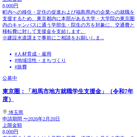
8,000
円
町内への移住・定住の促進および福島県内の企業への就職を
支援するため、東京都内に本部がある大学・大学院の東京圏
内のキャンパスに通う学部生・院生の方を対象に、交通費と
移転費に対して支援金を支給します。
※建設水道課まで事前にご相談をお願いしま...
#人材育成・雇用
#地域活性・まちづくり
#旅費
公募中
東京圏：「相馬市地方就職学生支援金」（令和7年
度）
埼玉県
申請期間
〜2026年2月20日
上限金額
8,000
円