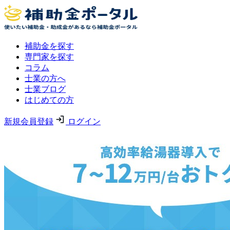
補助金を探す
専門家を探す
コラム
士業の方へ
士業ブログ
はじめての方
新規会員登録
ログイン