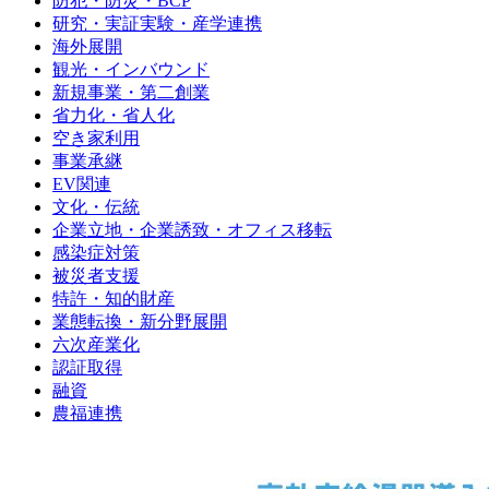
防犯・防災・BCP
研究・実証実験・産学連携
海外展開
観光・インバウンド
新規事業・第二創業
省力化・省人化
空き家利用
事業承継
EV関連
文化・伝統
企業立地・企業誘致・オフィス移転
感染症対策
被災者支援
特許・知的財産
業態転換・新分野展開
六次産業化
認証取得
融資
農福連携