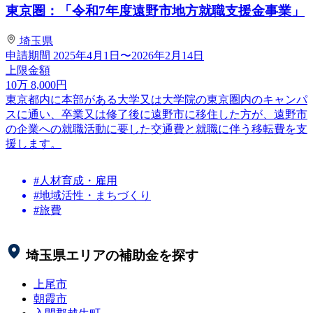
東京圏：「令和7年度遠野市地方就職支援金事業」
埼玉県
申請期間
2025年4月1日〜2026年2月14日
上限金額
10
万
8,000
円
東京都内に本部がある大学又は大学院の東京圏内のキャンパ
スに通い、卒業又は修了後に遠野市に移住した方が、遠野市
の企業への就職活動に要した交通費と就職に伴う移転費を支
援します。
#人材育成・雇用
#地域活性・まちづくり
#旅費
埼玉県
エリアの補助金を探す
上尾市
朝霞市