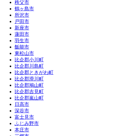
秩父市
鶴ヶ島市
所沢市
戸田市
新座市
蓮田市
羽生市
飯能市
東松山市
比企郡小川町
比企郡川島町
比企郡ときがわ町
比企郡滑川町
比企郡鳩山町
比企郡吉見町
比企郡嵐山町
日高市
深谷市
富士見市
ふじみ野市
本庄市