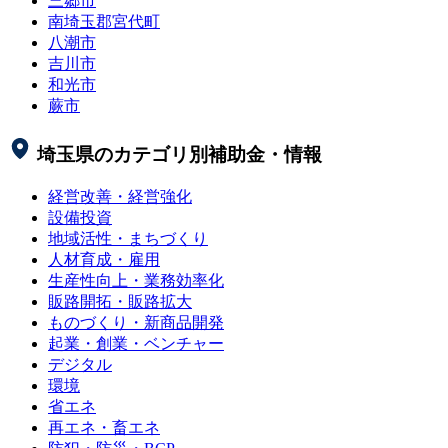
三郷市
南埼玉郡宮代町
八潮市
吉川市
和光市
蕨市
埼玉県
のカテゴリ別補助金・情報
経営改善・経営強化
設備投資
地域活性・まちづくり
人材育成・雇用
生産性向上・業務効率化
販路開拓・販路拡大
ものづくり・新商品開発
起業・創業・ベンチャー
デジタル
環境
省エネ
再エネ・畜エネ