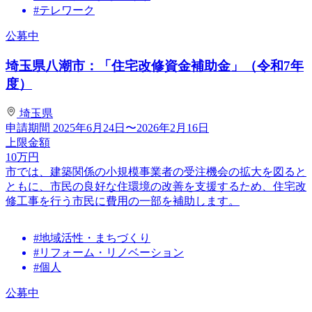
#テレワーク
公募中
埼玉県八潮市：「住宅改修資金補助金」（令和7年
度）
埼玉県
申請期間
2025年6月24日〜2026年2月16日
上限金額
10
万円
市では、建築関係の小規模事業者の受注機会の拡大を図ると
ともに、市民の良好な住環境の改善を支援するため、住宅改
修工事を行う市民に費用の一部を補助します。
#地域活性・まちづくり
#リフォーム・リノベーション
#個人
公募中