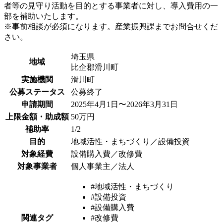
者等の見守り活動を目的とする事業者に対し、導入費用の一
部を補助いたします。
※事前相談が必須になります。産業振興課までお問合せくだ
さい。
埼玉県
地域
比企郡滑川町
実施機関
滑川町
公募ステータス
公募終了
申請期間
2025年4月1日〜2026年3月31日
上限金額・助成額
50万円
補助率
1/2
目的
地域活性・まちづくり／設備投資
対象経費
設備購入費／改修費
対象事業者
個人事業主／法人
#地域活性・まちづくり
#設備投資
#設備購入費
関連タグ
#改修費