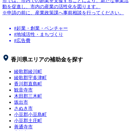
市では、市内での創業を支援することにより、新たな事業活
動を促進し、市内の産業の活性化を図ります。
※申請の前に、産業政策課へ事前相談を行ってください。
#起業・創業・ベンチャー
#地域活性・まちづくり
#広告費
香川県
エリアの補助金を探す
綾歌郡綾川町
綾歌郡宇多津町
香川郡直島町
観音寺市
木田郡三木町
坂出市
さぬき市
小豆郡小豆島町
小豆郡土庄町
善通寺市