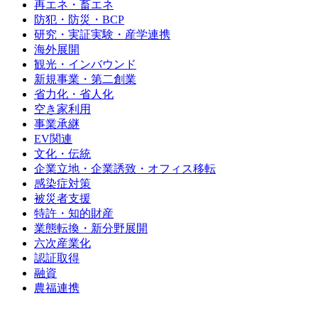
再エネ・畜エネ
防犯・防災・BCP
研究・実証実験・産学連携
海外展開
観光・インバウンド
新規事業・第二創業
省力化・省人化
空き家利用
事業承継
EV関連
文化・伝統
企業立地・企業誘致・オフィス移転
感染症対策
被災者支援
特許・知的財産
業態転換・新分野展開
六次産業化
認証取得
融資
農福連携