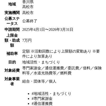
香川県
地域
高松市
実施機関
高松市
公募ステ
公募終了
ータス
申請期間
2025年4月1日〜2026年3月31日
上限金
額・助成
7万円
額
定額 ※活動回数により上限額の変動あり ※要
補助率
件により加算あり
目的
地域活性・まちづくり
専門家謝金／通信運搬費／委託費／借料／保険
対象経費
料等／水道光熱費等／燃料費
対象事業
組合・団体等／個人
者
#地域活性・まちづくり
#専門家謝金
#通信運搬費