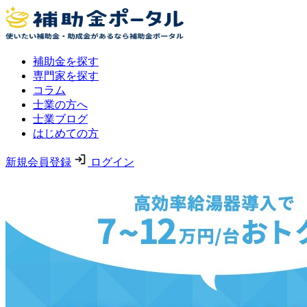
補助金を探す
専門家を探す
コラム
士業の方へ
士業ブログ
はじめての方
新規会員登録
ログイン