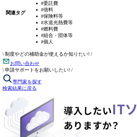
#委託費
#借料
関連タグ
#保険料等
#水道光熱費等
#燃料費
#組合・団体等
#個人
\
制度やどの補助金が使えるか知りたい!
/
お問い合わせ
\
申請サポートをお願いしたい!
/
専門家を探す
検索結果に戻る