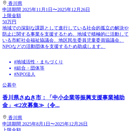
香川県
申請期間
2025年11月1日〜2025年12月26日
上限金額
50
万円
地域での深刻な課題として進行している社会的孤立の解決や
防止に関する事業を支援するため、地域で積極的に活動して
いる市町社会福祉協議会、地区民生委員児童委員協議会、
NPOなどの活動団体を支援するため助成します。
#地域活性・まちづくり
#組合・団体等
#NPO法人
公募中
香川県さぬき市：「中小企業等振興支援事業補助
金」≪2次募集≫（令...
香川県
申請期間
2025年8月1日〜2025年12月26日
上限金額