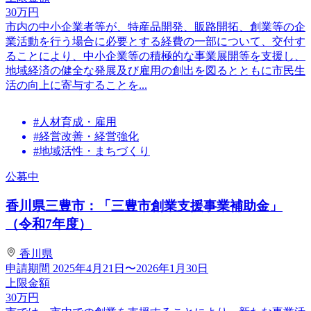
30
万円
市内の中小企業者等が、特産品開発、販路開拓、創業等の企
業活動を行う場合に必要とする経費の一部について、交付す
ることにより、中小企業等の積極的な事業展開等を支援し、
地域経済の健全な発展及び雇用の創出を図るとともに市民生
活の向上に寄与することを...
#人材育成・雇用
#経営改善・経営強化
#地域活性・まちづくり
公募中
香川県三豊市：「三豊市創業支援事業補助金」
（令和7年度）
香川県
申請期間
2025年4月21日〜2026年1月30日
上限金額
30
万円