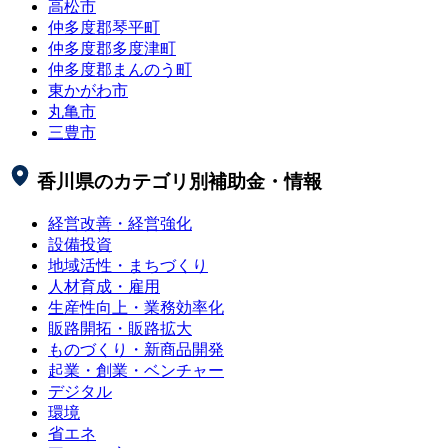
高松市
仲多度郡琴平町
仲多度郡多度津町
仲多度郡まんのう町
東かがわ市
丸亀市
三豊市
香川県
のカテゴリ別補助金・情報
経営改善・経営強化
設備投資
地域活性・まちづくり
人材育成・雇用
生産性向上・業務効率化
販路開拓・販路拡大
ものづくり・新商品開発
起業・創業・ベンチャー
デジタル
環境
省エネ