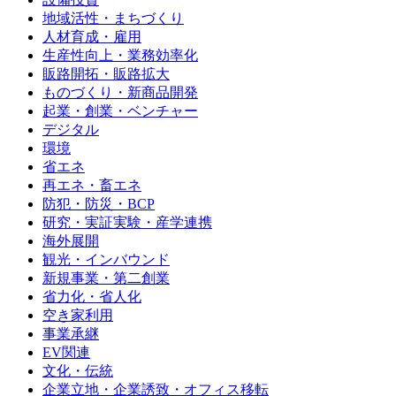
地域活性・まちづくり
人材育成・雇用
生産性向上・業務効率化
販路開拓・販路拡大
ものづくり・新商品開発
起業・創業・ベンチャー
デジタル
環境
省エネ
再エネ・畜エネ
防犯・防災・BCP
研究・実証実験・産学連携
海外展開
観光・インバウンド
新規事業・第二創業
省力化・省人化
空き家利用
事業承継
EV関連
文化・伝統
企業立地・企業誘致・オフィス移転