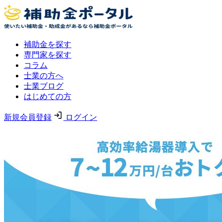
補助金を探す
専門家を探す
コラム
士業の方へ
士業ブログ
はじめての方
新規会員登録
ログイン