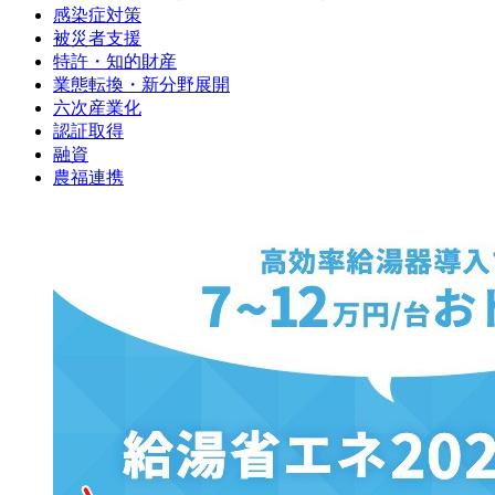
感染症対策
被災者支援
特許・知的財産
業態転換・新分野展開
六次産業化
認証取得
融資
農福連携