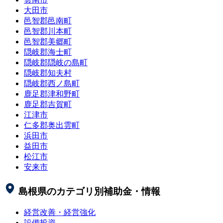
大田市
邑智郡邑南町
邑智郡川本町
邑智郡美郷町
隠岐郡海士町
隠岐郡隠岐の島町
隠岐郡知夫村
隠岐郡西ノ島町
鹿足郡津和野町
鹿足郡吉賀町
江津市
仁多郡奥出雲町
浜田市
益田市
松江市
安来市
島根県
のカテゴリ別補助金・情報
経営改善・経営強化
設備投資