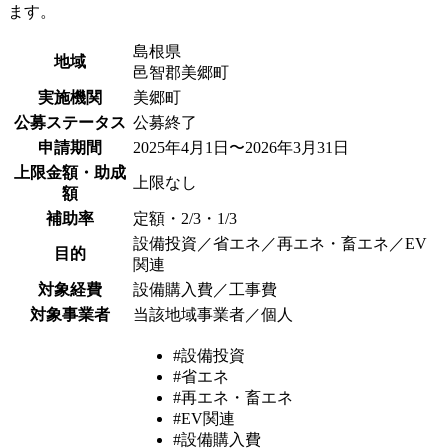
ます。
島根県
地域
邑智郡美郷町
実施機関
美郷町
公募ステータス
公募終了
申請期間
2025年4月1日〜2026年3月31日
上限金額・助成
上限なし
額
補助率
定額・2/3・1/3
設備投資／省エネ／再エネ・畜エネ／EV
目的
関連
対象経費
設備購入費／工事費
対象事業者
当該地域事業者／個人
#設備投資
#省エネ
#再エネ・畜エネ
#EV関連
#設備購入費