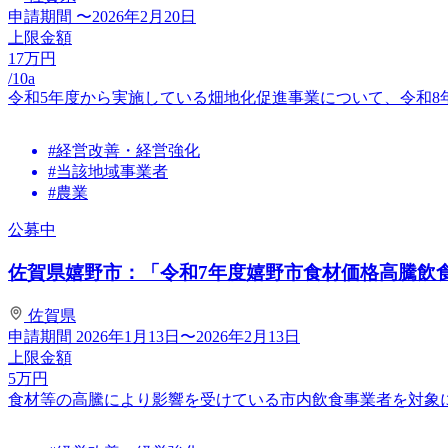
申請期間
〜2026年2月20日
上限金額
17
万円
/10a
令和5年度から実施している畑地化促進事業について、令和8
#経営改善・経営強化
#当該地域事業者
#農業
公募中
佐賀県嬉野市：「令和7年度嬉野市食材価格高騰飲
佐賀県
申請期間
2026年1月13日〜2026年2月13日
上限金額
5
万円
食材等の高騰により影響を受けている市内飲食事業者を対象