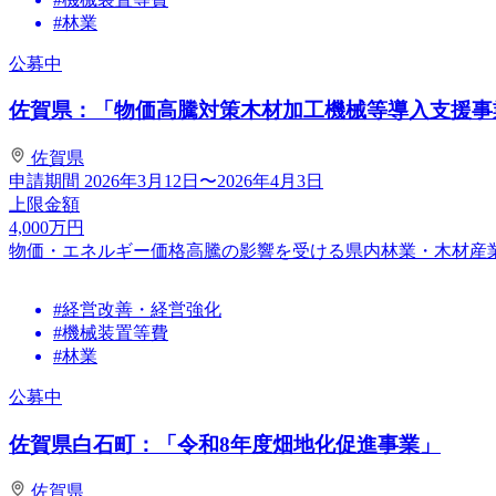
#林業
公募中
佐賀県：「物価高騰対策木材加工機械等導入支援事業費
佐賀県
申請期間
2026年3月12日〜2026年4月3日
上限金額
4,000
万円
物価・エネルギー価格高騰の影響を受ける県内林業・木材産
#経営改善・経営強化
#機械装置等費
#林業
公募中
佐賀県白石町：「令和8年度畑地化促進事業」
佐賀県