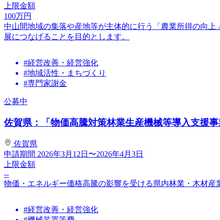
上限金額
100
万円
中山間地域の集落や産地等が主体的に行う「農業所得の向上
展につなげることを目的とします。
#経営改善・経営強化
#地域活性・まちづくり
#専門家謝金
公募中
佐賀県：「物価高騰対策林業生産機械等導入支援事業費
佐賀県
申請期間
2026年3月12日〜2026年4月3日
上限金額
--
物価・エネルギー価格高騰の影響を受ける県内林業・木材産
#経営改善・経営強化
#機械装置等費