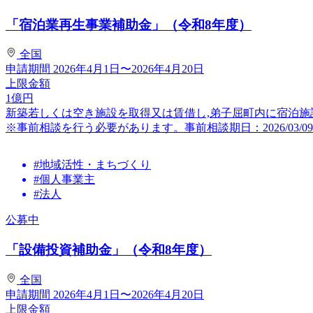
「宿泊業再生事業補助金」（令和8年度）
全国
申請期間
2026年4月1日〜2026年4月20日
上限金額
1
億円
新築若しくは空き施設を取得又は賃借し,弟子屈町内に宿泊
※事前相談を行う必要があります。事前相談期日：2026/03/09～2
#地域活性・まちづくり
#個人事業主
#法人
公募中
「設備投資補助金」（令和8年度）
全国
申請期間
2026年4月1日〜2026年4月20日
上限金額