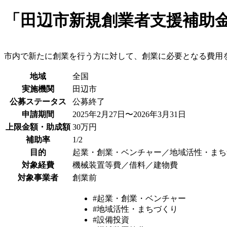
「田辺市新規創業者支援補助
市内で新たに創業を行う方に対して、創業に必要となる費用
地域
全国
実施機関
田辺市
公募ステータス
公募終了
申請期間
2025年2月27日〜2026年3月31日
上限金額・助成額
30万円
補助率
1/2
目的
起業・創業・ベンチャー／地域活性・まち
対象経費
機械装置等費／借料／建物費
対象事業者
創業前
#起業・創業・ベンチャー
#地域活性・まちづくり
#設備投資