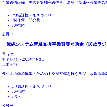
予備送信設備、災害対策補完送信所、緊急地震速報設備等の
#地域活性・まちづくり
#制作費・開発費
#連携体
公募中
「無線システム普及支援事業費等補助金（民放ラジオ
全国
申請期間
〜2026年4月3日
上限金額
--
ラジオの難聴解消のための中継局整備を行うラジオ放送事業
#地域活性・まちづくり
#連携体
#法人
公募中