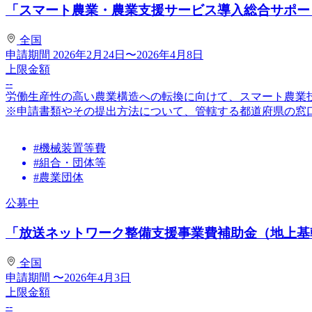
「スマート農業・農業支援サービス導入総合サポート
全国
申請期間
2026年2月24日〜2026年4月8日
上限金額
--
労働生産性の高い農業構造への転換に向けて、スマート農業
※申請書類やその提出方法について、管轄する都道府県の窓
#機械装置等費
#組合・団体等
#農業団体
公募中
「放送ネットワーク整備支援事業費補助金（地上基幹
全国
申請期間
〜2026年4月3日
上限金額
--