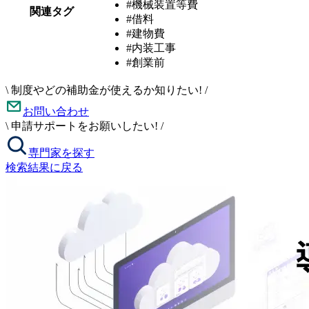
#機械装置等費
関連タグ
#借料
#建物費
#内装工事
#創業前
\
制度やどの補助金が使えるか知りたい!
/
お問い合わせ
\
申請サポートをお願いしたい!
/
専門家を探す
検索結果に戻る